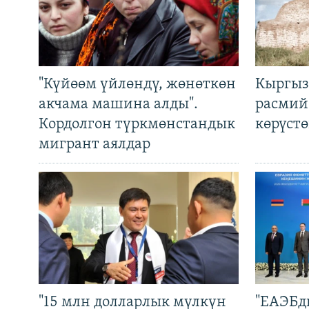
"Күйөөм үйлөндү, жөнөткөн
Кыргыз
акчама машина алды".
расмий
Кордолгон түркмөнстандык
көрүст
мигрант аялдар
"15 млн долларлык мүлкүн
"ЕАЭБд