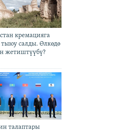
стан кремацияга
 тыюу салды. Өлкөдө
өн жетиштүүбү?
ин талаптары