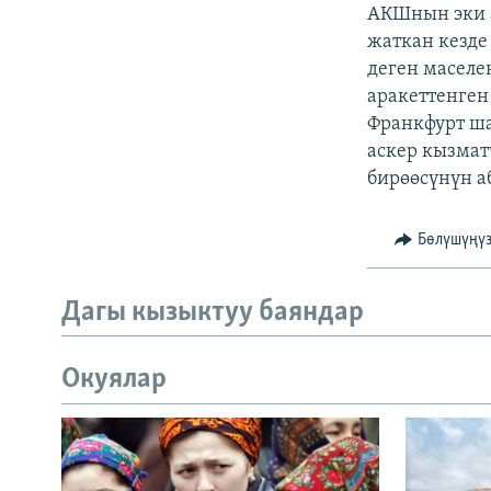
ЭЖЕ-СИҢДИЛЕР
АКШнын эки а
жаткан кезде
АЗАТТЫК+
деген маселе
ЫҢГАЙСЫЗ СУРООЛОР
аракеттенген
Франкфурт ша
аскер кызмат
бирөөсүнүн а
Бөлүшүңү
Дагы кызыктуу баяндар
Окуялар