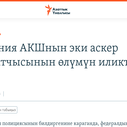
Р
ния АКШнын эки аскер
тчысынын өлүмүн илик
з
ан табыңыз
 полициясынын билдиргенине караганда, федералды