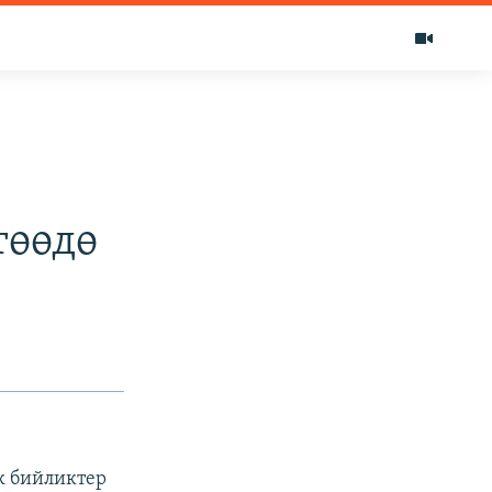
төөдө
к бийликтер