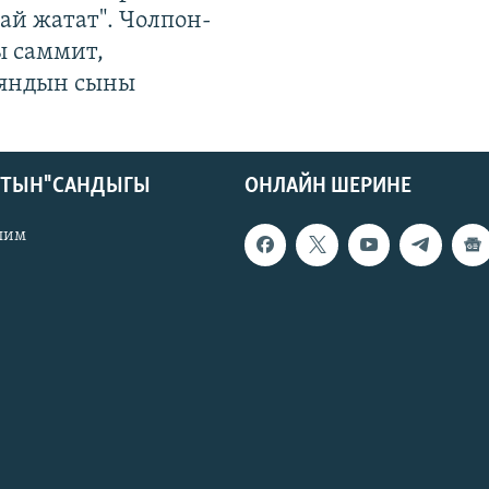
ай жатат". Чолпон-
ы саммит,
яндын сыны
КТЫН" САНДЫГЫ
ОНЛАЙН ШЕРИНЕ
лим