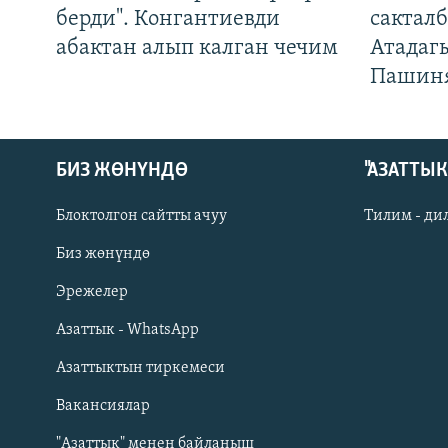
берди". Конгантиевди
сакталб
абактан алып калган чечим
Атадаг
Пашин
БИЗ ЖӨНҮНДӨ
"АЗАТТЫ
Блоктолгон сайтты ачуу
Тилим - ди
Биз жөнүндө
Русский
Эрежелер
Азаттык - WhatsApp
ОНЛАЙН ШЕРИНЕ
Азаттыктын тиркемеси
Вакансиялар
"Азаттык" менен байланыш