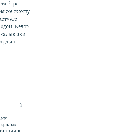
та бара
бы же жокпу
кетүүгө
одон. Кечээ
калык эки
лардын
айн
 аралык
га тийиш