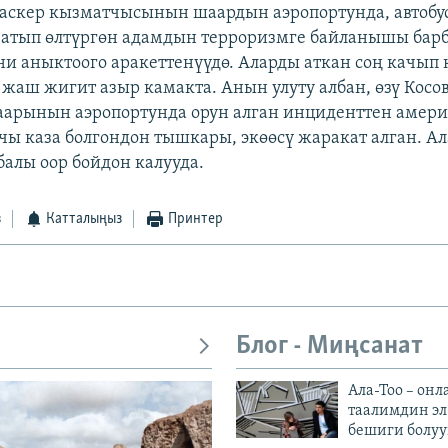
скер кызматчысынын шаардын аэропортунда, автобус
 атып өлтүргөн адамдын терроризмге байланышы бар
ни аныктоого аракеттенүүдө. Аларды аткан соң качып 
 жаш жигит азыр камакта. Анын улуту албан, өзү Косов
арынын аэропортунда орун алган инциденттен амери
чы каза болгондон тышкары, экөөсү жаракат алган. А
балы оор бойдон калууда.
з
Катталыңыз
Принтер
Блог - Миңсанат
Ала-Тоо – онл
таалимдин эл
бешиги болуу