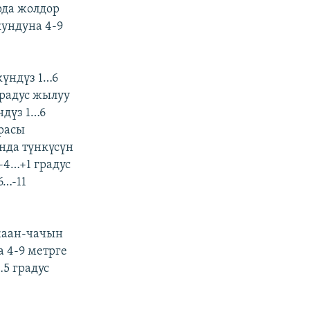
рда жолдор
кундуна 4-9
күндүз 1…6
градус жылуу
ндүз 1…6
расы
унда түнкүсүн
 -4…+1 градус
6…-11
жаан-чачын
 4-9 метрге
…5 градус