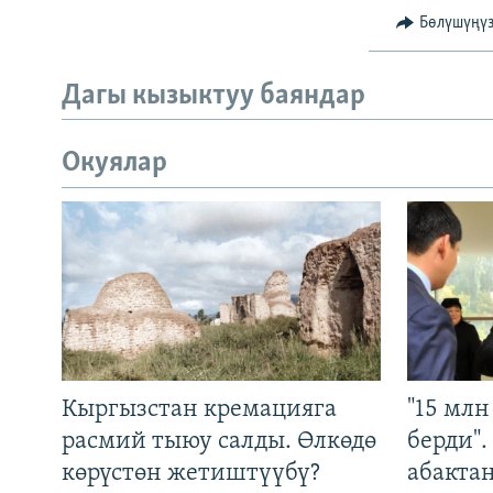
Бөлүшүңү
Дагы кызыктуу баяндар
Окуялар
Кыргызстан кремацияга
"15 мл
расмий тыюу салды. Өлкөдө
берди"
көрүстөн жетиштүүбү?
абакта