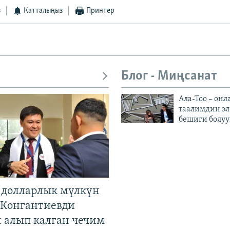
з
Катталыңыз
Принтер
Блог - Миңсанат
Ала-Тоо – онл
таалимдин эл
бешиги болуу
н долларлык мүлкүн
. Конгантиевди
н алып калган чечим