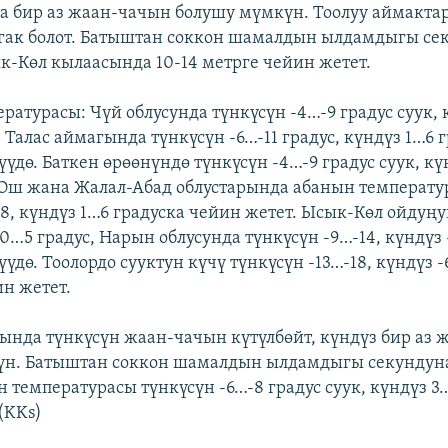
 бир аз жаан-чачын болушу мүмкүн. Тоолуу аймакта
йгак болот. Батыштан соккон шамалдын ылдамдыгы се
к-Көл кылаасында 10-14 метрге чейин жетет.
ратурасы: Чүй облусунда түнкүсүн -4…-9 градус суук, 
 Талас аймагында түнкүсүн -6…-11 градус, күндүз 1…6 
үүдө. Баткен өрөөнүндө түнкүсүн -4…-9 градус суук, кү
, Ош жана Жалал-Абад облустарында абанын температу
-8, күндүз 1…6 градуска чейин жетет. Ысык-Көл ойдуң
 0…5 градус, Нарын облусунда түнкүсүн -9…-14, күндүз
үүдө. Тоолордо сууктун күчү түнкүсүн -13…-18, күндүз -
ин жетет.
нда түнкүсүн жаан-чачын күтүлбөйт, күндүз бир аз 
н. Батыштан соккон шамалдын ылдамдыгы секундуна
 температурасы түнкүсүн -6…-8 градус суук, күндүз 3
(KKs)