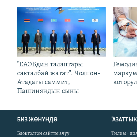
"ЕАЭБдин талаптары
Гемоди
сакталбай жатат". Чолпон-
маркум
Атадагы саммит,
котору
Пашиняндын сыны
БИЗ ЖӨНҮНДӨ
"АЗАТТЫ
Блоктолгон сайтты ачуу
Тилим - ди