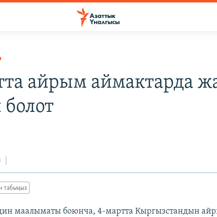
Р
тта айрым аймактарда ж
 болот
з
ан табыңыз
дин маалыматы боюнча, 4-мартта Кыргызстандын ай