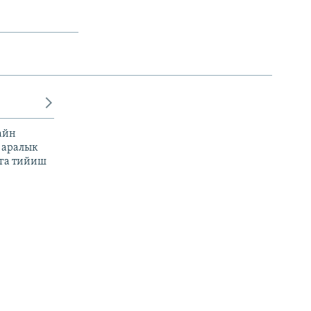
айн
 аралык
га тийиш