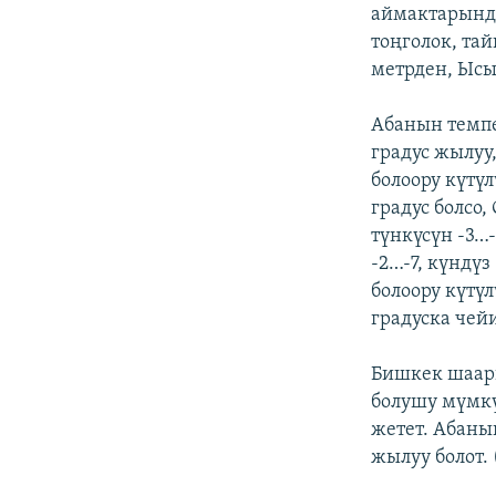
ЭЖЕ-СИҢДИЛЕР
аймактарында
тоңголок, та
АЗАТТЫК+
метрден, Ысы
ЫҢГАЙСЫЗ СУРООЛОР
Абанын темпе
градус жылуу,
болоору күтүл
градус болсо
түнкүсүн -3…
-2…-7, күндүз
болоору күтүл
градуска чей
Бишкек шаары
болушу мүмкү
жетет. Абанын
жылуу болот. 