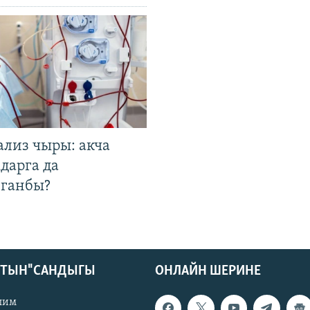
ализ чыры: акча
дарга да
лганбы?
КТЫН" САНДЫГЫ
ОНЛАЙН ШЕРИНЕ
лим