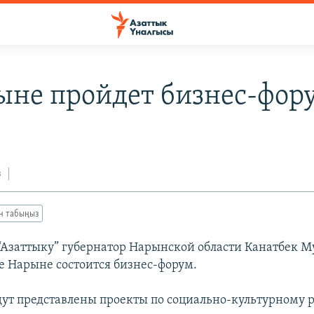
ыне пройдет бизнес-фор
з
ан табыңыз
“Азаттыку” губернатор Нарынской области Канатбек Му
де Нарыне состоится бизнес-форум.
дут представлены проекты по социально-культурному 