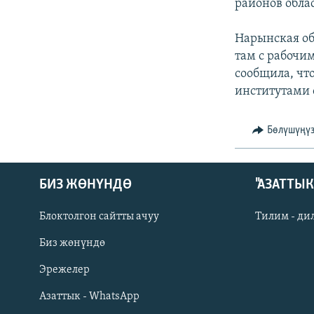
ЭЖЕ-СИҢДИЛЕР
районов обла
АЗАТТЫК+
Нарынская об
ЫҢГАЙСЫЗ СУРООЛОР
там с рабочим
сообщила, чт
институтами 
Бөлүшүңү
БИЗ ЖӨНҮНДӨ
"АЗАТТЫ
Блоктолгон сайтты ачуу
Тилим - ди
Биз жөнүндө
Русский
Эрежелер
Азаттык - WhatsApp
ОНЛАЙН ШЕРИНЕ