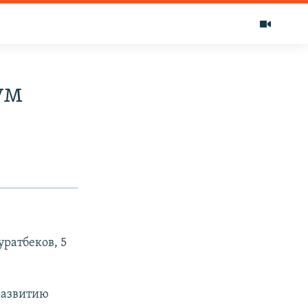
ум
ратбеков, 5
развитию