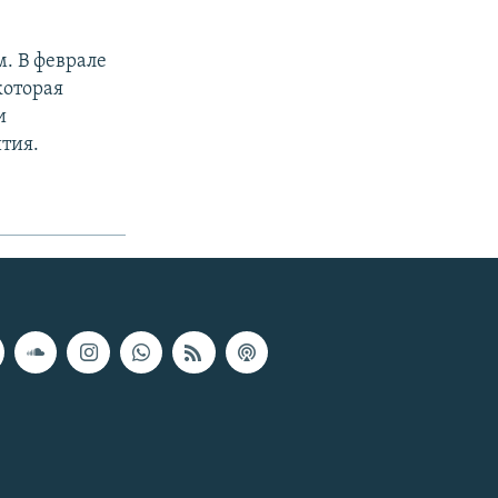
. В феврале
которая
и
тия.