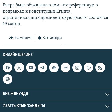
Вчера было объявлено о том, что референдум о
поправках к конституции Египта,
ограничивающих президентскую власть, состоится
19 марта.
Бөлүшүңүз
Катталыңыз
ОНЛАЙН ШЕРИНЕ
БИЗ ЖӨНҮНДӨ
"АЗАТТЫКТЫН" САНДЫГЫ