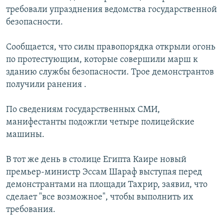
ОНЛАЙН ШЕРИНЕ
требовали упразднения ведомства государственной
ЭЖЕ-СИҢДИЛЕР
безопасности.
АЗАТТЫК+
ЫҢГАЙСЫЗ СУРООЛОР
Сообщается, что силы правопорядка открыли огонь
по протестующим, которые совершили марш к
зданию службы безопасности. Трое демонстрантов
ЭЕ/АРнун бардык сайттары
получили ранения .
По сведениям государственных СМИ,
манифестанты подожгли четыре полицейские
машины.
В тот же день в столице Египта Каире новый
премьер-министр Эссам Шараф выступая перед
демонстрантами на площади Тахрир, заявил, что
сделает "все возможное", чтобы выполнить их
требования.