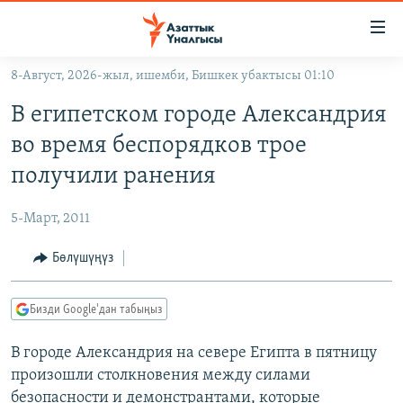
Линктер
Мазмунга
өтүңүз
8-Август, 2026-жыл, ишемби, Бишкек убактысы 01:10
Навигацияга
ЖАҢЫЛЫКТАР
өтүңүз
В египетском городе Александрия
КЫРГЫЗСТАН
Издөөгө
во время беспорядков трое
салыңыз
ДҮЙНӨ
КЫРГЫЗСТАН
получили ранения
УКРАИНА
САЯСАТ
ДҮЙНӨ
5-Март, 2011
АТАЙЫН ИЛИКТӨӨ
ЭКОНОМИКА
БОРБОР АЗИЯ
ТВ ПРОГРАММАЛАР
Бөлүшүңүз
МАДАНИЯТ
ПОДКАСТ
БҮГҮН АЗАТТЫКТА
Бизди Google'дан табыңыз
ӨЗГӨЧӨ ПИКИР
ЭКСПЕРТТЕР ТАЛДАЙТ
В городе Александрия на севере Египта в пятницу
БИЗ ЖАНА ДҮЙНӨ
Русский
произошли столкновения между силами
ДАНИСТЕ
безопасности и демонстрантами, которые