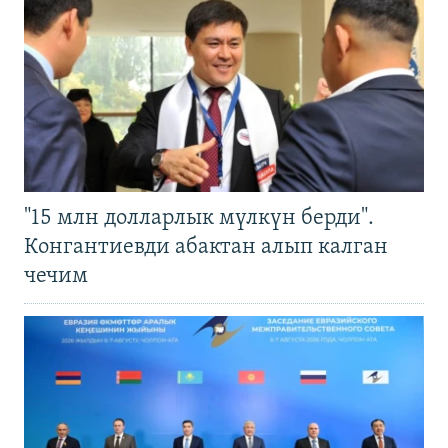
"15 млн долларлык мүлкүн берди".
Конгантиевди абактан алып калган
чечим