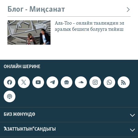
Блог - Миңсанат
Ала-Тоо – онлайн таалимдин эл
аралык бешиги болууга тийиш
ОНЛАЙН ШЕРИНЕ
БИЗ ЖӨНҮНДӨ
"АЗАТТЫКТЫН" САНДЫГЫ