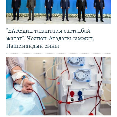
"ЕАЭБдин талаптары сакталбай
жатат". Чолпон-Атадагы саммит,
Пашиняндын сыны