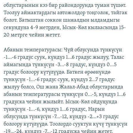
облустарынын кээ бир райондорунда туман түшөт.
ОНЛАЙН ШЕРИНЕ
ЭЖЕ-СИҢДИЛЕР
Тоолуу аймактардагы автожолдор тоңголок, тайгак
АЗАТТЫК+
болот. Батыштан соккон шамалдын ылдамдыгы
ЫҢГАЙСЫЗ СУРООЛОР
секундуна 4-9 метрден, Ысык-Көл кылаасында 15-
20 метрге чейин жетет.
ЭЕ/АРнун бардык сайттары
Абанын температурасы: Чүй облусунда түнкүсүн
-1…-6 градус суук, күндүз 1…6 градус жылуу, Талас
аймагында түнкүсүн -3…-8 градус, күндүз 0…5
градус болоору күтүлүүдө. Баткен өрөөнүндө
түнкүсүн -1…-6 градус суук, күндүз 2…7 градус
жылуу болсо, Ош жана Жалал-Абад облустарында
абанын температурасы түнкүсүн 0…-5, күндүз 1…6
градуска чейин жылыйт. Ысык-Көл ойдуңунда
түнкүсүн -1…-6, күндүз 1…6 градус, Нарын
облусунда түнкүсүн -7…-12, күндүз -2…+3 градус
болоору күтүлүүдө. Тоолордо сууктун күчү түнкүсүн
-19…-24, күндүз -7…-12 градуска чейин жетет.