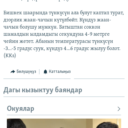
Бишкек шаарында түнкүсүн ала булут каптап турат,
дээрлик жаан-чачын күтүлбөйт. Күндүз жаан-
чачын болушу мүмкүн. Батыштан соккон
шамалдын ылдамдыгы секундуна 4-9 метрге
чейин жетет. Абанын температурасы түнкүсүн
-3…-5 градус суук, күндүз 4…6 градус жылуу болот.
(KKs)
Бөлүшүңүз
Катталыңыз
Дагы кызыктуу баяндар
Окуялар