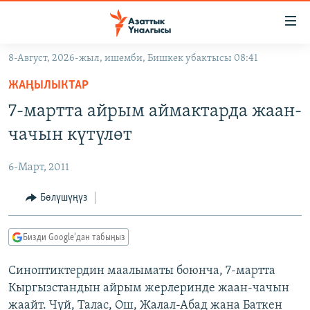
Линктер
Мазмунга
өтүңүз
8-Август, 2026-жыл, ишемби, Бишкек убактысы 08:41
Навигацияга
ЖАҢЫЛЫКТАР
өтүңүз
ЖАҢЫЛЫКТАР
КЫРГЫЗСТАН
Издөөгө
7-мартта айрым аймактарда жаан-
салыңыз
ДҮЙНӨ
КЫРГЫЗСТАН
чачын күтүлөт
УКРАИНА
САЯСАТ
ДҮЙНӨ
6-Март, 2011
АТАЙЫН ИЛИКТӨӨ
ЭКОНОМИКА
БОРБОР АЗИЯ
ТВ ПРОГРАММАЛАР
Бөлүшүңүз
МАДАНИЯТ
ПОДКАСТ
БҮГҮН АЗАТТЫКТА
Бизди Google'дан табыңыз
ӨЗГӨЧӨ ПИКИР
ЭКСПЕРТТЕР ТАЛДАЙТ
Синоптиктердин маалыматы боюнча, 7-мартта
БИЗ ЖАНА ДҮЙНӨ
Русский
Кыргызстандын айрым жерлеринде жаан-чачын
ДАНИСТЕ
жаайт. Чүй, Талас, Ош, Жалал-Абад жана Баткен