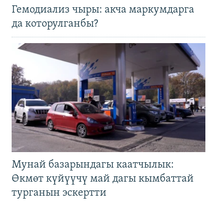
Гемодиализ чыры: акча маркумдарга
да которулганбы?
Мунай базарындагы каатчылык:
Өкмөт күйүүчү май дагы кымбаттай
турганын эскертти