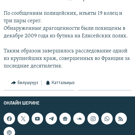
ОНЛАЙН ШЕРИНЕ
ЭЖЕ-СИҢДИЛЕР
По сообщениям полицейских, изъяты 19 колец и
АЗАТТЫК+
три пары серег.
ЫҢГАЙСЫЗ СУРООЛОР
Обнаруженные драгоценности были похищены в
декабре 2009 года из бутика на Елисейских полях.
ЭЕ/АРнун бардык сайттары
Таким образом завершилось расследование одной
из крупнейших краж, совершенных во Франции за
последние десятилетия.
Бөлүшүңүз
Катталыңыз
ОНЛАЙН ШЕРИНЕ