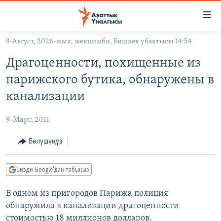
Линктер
Мазмунга
өтүңүз
9-Август, 2026-жыл, жекшемби, Бишкек убактысы 14:54
Навигацияга
ЖАҢЫЛЫКТАР
өтүңүз
Драгоценности, похищенные из
КЫРГЫЗСТАН
Издөөгө
парижского бутика, обнаружены в
салыңыз
ДҮЙНӨ
КЫРГЫЗСТАН
канализации
УКРАИНА
САЯСАТ
ДҮЙНӨ
9-Март, 2011
АТАЙЫН ИЛИКТӨӨ
ЭКОНОМИКА
БОРБОР АЗИЯ
ТВ ПРОГРАММАЛАР
Бөлүшүңүз
МАДАНИЯТ
ПОДКАСТ
БҮГҮН АЗАТТЫКТА
Бизди Google'дан табыңыз
ӨЗГӨЧӨ ПИКИР
ЭКСПЕРТТЕР ТАЛДАЙТ
В одном из пригородов Парижа полиция
БИЗ ЖАНА ДҮЙНӨ
Русский
обнаружила в канализации драгоценности
ДАНИСТЕ
стоимостью 18 миллионов долларов.