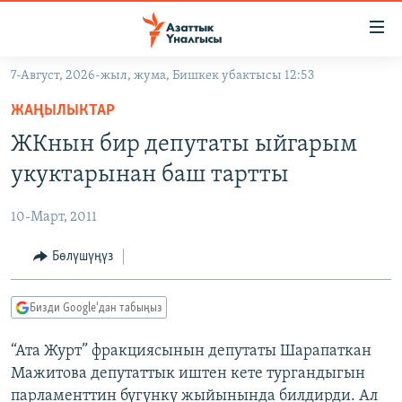
Линктер
Мазмунга
өтүңүз
7-Август, 2026-жыл, жума, Бишкек убактысы 12:53
Навигацияга
ЖАҢЫЛЫКТАР
өтүңүз
ЖАҢЫЛЫКТАР
КЫРГЫЗСТАН
Издөөгө
ЖКнын бир депутаты ыйгарым
салыңыз
ДҮЙНӨ
КЫРГЫЗСТАН
укуктарынан баш тартты
УКРАИНА
САЯСАТ
ДҮЙНӨ
10-Март, 2011
АТАЙЫН ИЛИКТӨӨ
ЭКОНОМИКА
БОРБОР АЗИЯ
ТВ ПРОГРАММАЛАР
Бөлүшүңүз
МАДАНИЯТ
ПОДКАСТ
БҮГҮН АЗАТТЫКТА
Бизди Google'дан табыңыз
ӨЗГӨЧӨ ПИКИР
ЭКСПЕРТТЕР ТАЛДАЙТ
“Ата Журт” фракциясынын депутаты Шарапаткан
БИЗ ЖАНА ДҮЙНӨ
Русский
Мажитова депутаттык иштен кете тургандыгын
ДАНИСТЕ
парламенттин бүгүнкү жыйынында билдирди. Ал