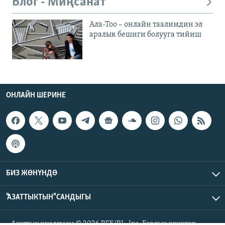
Блог - Миңсанат
Ала-Тоо – онлайн таалимдин эл
аралык бешиги болууга тийиш
ОНЛАЙН ШЕРИНЕ
БИЗ ЖӨНҮНДӨ
"АЗАТТЫКТЫН" САНДЫГЫ
Азаттык үналгысы © 2026 RFE/RL, Inc. Бардык укуктар