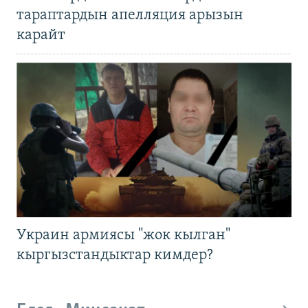
тараптардын апелляция арызын
карайт
Украин армиясы "жок кылган"
кыргызстандыктар кимдер?