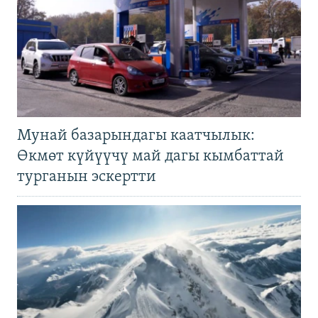
Мунай базарындагы каатчылык:
Өкмөт күйүүчү май дагы кымбаттай
турганын эскертти