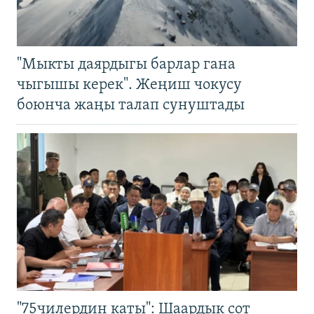
"Мыкты даярдыгы барлар гана
чыгышы керек". Жеңиш чокусу
боюнча жаңы талап сунуштады
"75чилердин каты": Шаардык сот