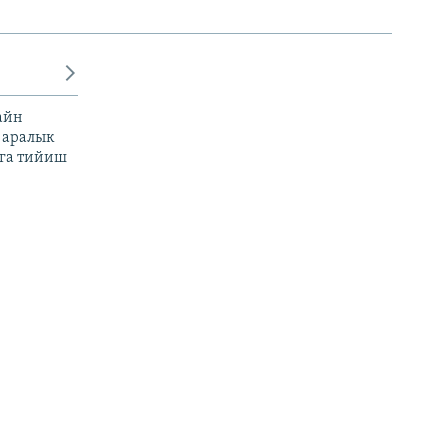
айн
 аралык
га тийиш