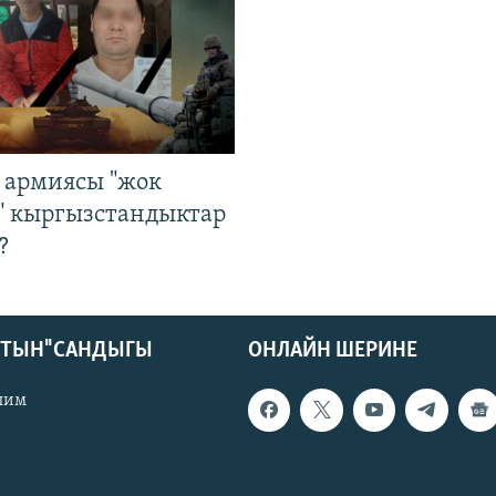
 армиясы "жок
" кыргызстандыктар
?
КТЫН" САНДЫГЫ
ОНЛАЙН ШЕРИНЕ
лим