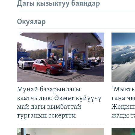
Дагы кызыктуу баяндар
Окуялар
Мунай базарындагы
"Мыкты
каатчылык: Өкмөт күйүүчү
гана ч
май дагы кымбаттай
Жеңиш 
турганын эскертти
жаңы т