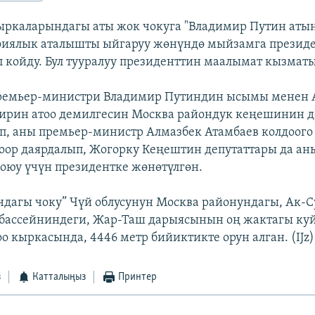
ыркаларындагы аты жок чокуга "Владимир Путин аты
фиялык аталышты ыйгаруу жөнүндө мыйзамга президе
л койду. Бул тууралуу президенттин маалымат кызматы
ремьер-министри Владимир Путиндин ысымы менен А
ирин атоо демилгесин Москва райондук кеңешинин д
п, аны премьер-министр Алмазбек Атамбаев колдоого 
ор даярдалып, Жогорку Кеңештин депутаттары да аны
оюу үчүн президентке жөнөтүлгөн.
ндагы чоку” Чүй облусунун Москва районундагы, Ак-С
бассейниндеги, Жар-Таш дарыясынын оң жактагы ку
о кыркасында, 4446 метр бийиктикте орун алган. (IJz)
з
Катталыңыз
Принтер