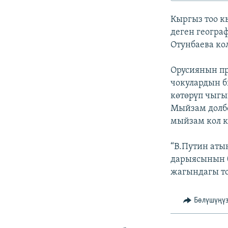
ЭЖЕ-СИҢДИЛЕР
Кыргыз тоо к
АЗАТТЫК+
деген геогра
ЫҢГАЙСЫЗ СУРООЛОР
Отунбаева ко
Орусиянын п
чокулардын б
көтөрүп чыгы
Мыйзам долбо
мыйзам кол к
“В.Путин аты
дарыясынын 
жагындагы то
Бөлүшүңү