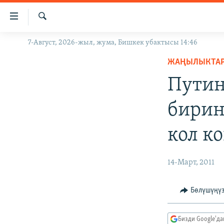
Линктер
Мазмунга
өтүңүз
Издөө
7-Август, 2026-жыл, жума, Бишкек убактысы 14:46
ЖАҢЫЛЫКТАР
Навигацияга
өтүңүз
ЖАҢЫЛЫКТА
КЫРГЫЗСТАН
Издөөгө
Путин
ДҮЙНӨ
КЫРГЫЗСТАН
салыңыз
УКРАИНА
САЯСАТ
ДҮЙНӨ
бирин
АТАЙЫН ИЛИКТӨӨ
ЭКОНОМИКА
БОРБОР АЗИЯ
кол к
ТВ ПРОГРАММАЛАР
МАДАНИЯТ
ПОДКАСТ
БҮГҮН АЗАТТЫКТА
14-Март, 2011
ӨЗГӨЧӨ ПИКИР
ЭКСПЕРТТЕР ТАЛДАЙТ
БИЗ ЖАНА ДҮЙНӨ
Бөлүшүңү
ДАНИСТЕ
Бизди Google'д