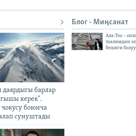
Блог - Миңсанат
Ала-Тоо – онл
таалимдин эл
бешиги болуу
 даярдыгы барлар
ыгышы керек".
чокусу боюнча
алап сунуштады