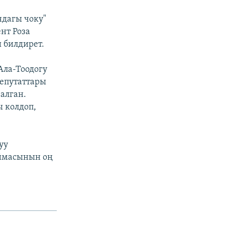
ндагы чоку"
нт Роза
 билдирет.
ла-Тоодогу
епутаттары
алган.
 колдоп,
уу
ймасынын оң