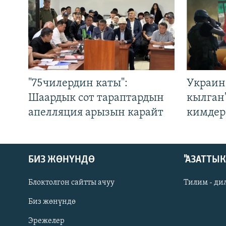
"75чилердин каты":
Украин
Шаардык сот тараптардын
кылган
апелляция арызын карайт
кимдер
БИЗ ЖӨНҮНДӨ
"АЗАТТЫ
Блоктолгон сайтты ачуу
Тилим - ди
Биз жөнүндө
Русский
Эрежелер