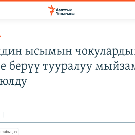
Р
дин ысымын чокуларды
е берүү тууралуу мыйза
оюлду
з
ан табыңыз