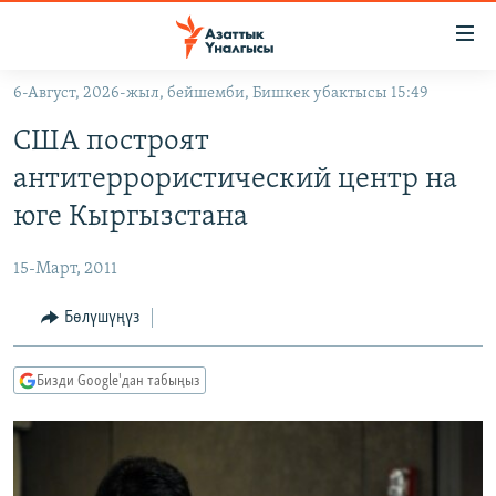
Линктер
Мазмунга
өтүңүз
6-Август, 2026-жыл, бейшемби, Бишкек убактысы 15:49
Навигацияга
ЖАҢЫЛЫКТАР
өтүңүз
США построят
КЫРГЫЗСТАН
Издөөгө
антитеррористический центр на
салыңыз
ДҮЙНӨ
КЫРГЫЗСТАН
юге Кыргызстана
УКРАИНА
САЯСАТ
ДҮЙНӨ
15-Март, 2011
АТАЙЫН ИЛИКТӨӨ
ЭКОНОМИКА
БОРБОР АЗИЯ
ТВ ПРОГРАММАЛАР
Бөлүшүңүз
МАДАНИЯТ
ПОДКАСТ
БҮГҮН АЗАТТЫКТА
Бизди Google'дан табыңыз
ӨЗГӨЧӨ ПИКИР
ЭКСПЕРТТЕР ТАЛДАЙТ
БИЗ ЖАНА ДҮЙНӨ
Русский
ДАНИСТЕ