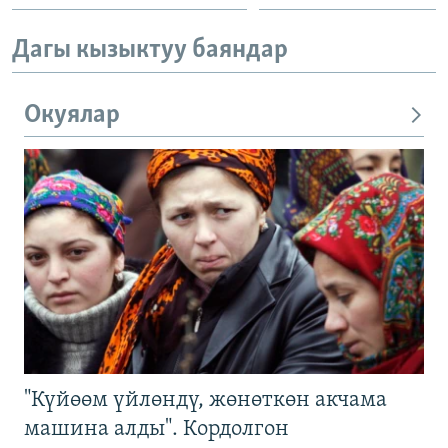
Дагы кызыктуу баяндар
Окуялар
"Күйөөм үйлөндү, жөнөткөн акчама
машина алды". Кордолгон