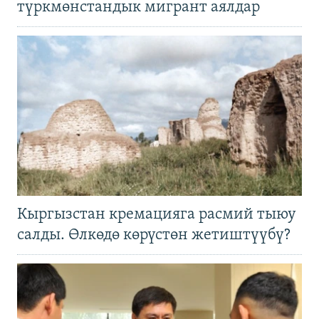
түркмөнстандык мигрант аялдар
Кыргызстан кремацияга расмий тыюу
салды. Өлкөдө көрүстөн жетиштүүбү?