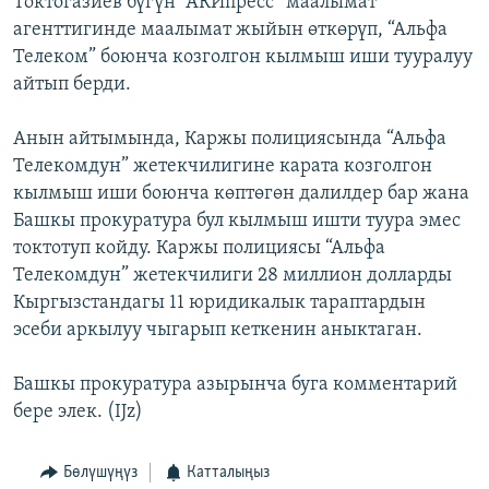
Токтогазиев бүгүн “АКИпресс” маалымат
ОНЛАЙН ШЕРИНЕ
ЭЖЕ-СИҢДИЛЕР
агенттигинде маалымат жыйын өткөрүп, “Альфа
Телеком” боюнча козголгон кылмыш иши тууралуу
АЗАТТЫК+
айтып берди.
ЫҢГАЙСЫЗ СУРООЛОР
Анын айтымында, Каржы полициясында “Альфа
Телекомдун” жетекчилигине карата козголгон
ЭЕ/АРнун бардык сайттары
кылмыш иши боюнча көптөгөн далилдер бар жана
Башкы прокуратура бул кылмыш ишти туура эмес
токтотуп койду. Каржы полициясы “Альфа
Телекомдун” жетекчилиги 28 миллион долларды
Кыргызстандагы 11 юридикалык тараптардын
эсеби аркылуу чыгарып кеткенин аныктаган.
Башкы прокуратура азырынча буга комментарий
бере элек. (IJz)
Бөлүшүңүз
Катталыңыз