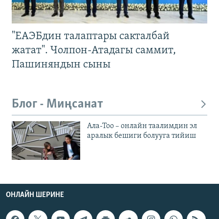
"ЕАЭБдин талаптары сакталбай
жатат". Чолпон-Атадагы саммит,
Пашиняндын сыны
Блог - Миңсанат
Ала-Тоо – онлайн таалимдин эл
аралык бешиги болууга тийиш
ОНЛАЙН ШЕРИНЕ