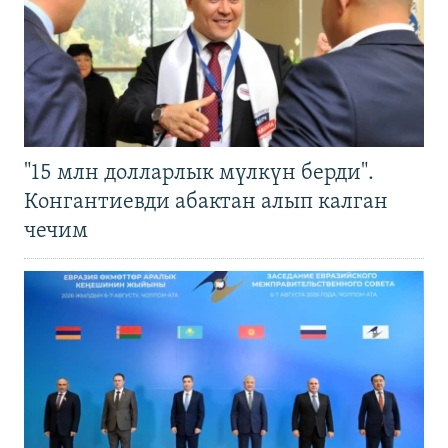
"15 млн долларлык мүлкүн берди".
Конгантиевди абактан алып калган
чечим