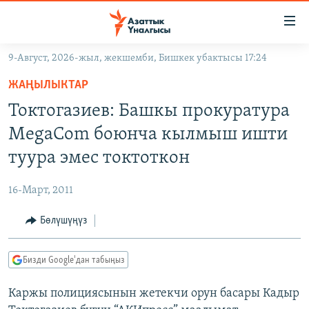
Линктер
Мазмунга
өтүңүз
9-Август, 2026-жыл, жекшемби, Бишкек убактысы 17:24
Навигацияга
ЖАҢЫЛЫКТАР
өтүңүз
ЖАҢЫЛЫКТАР
КЫРГЫЗСТАН
Издөөгө
Токтогазиев: Башкы прокуратура
салыңыз
ДҮЙНӨ
КЫРГЫЗСТАН
MegaCom боюнча кылмыш ишти
УКРАИНА
САЯСАТ
ДҮЙНӨ
туура эмес токтоткон
АТАЙЫН ИЛИКТӨӨ
ЭКОНОМИКА
БОРБОР АЗИЯ
16-Март, 2011
ТВ ПРОГРАММАЛАР
МАДАНИЯТ
Бөлүшүңүз
ПОДКАСТ
БҮГҮН АЗАТТЫКТА
ӨЗГӨЧӨ ПИКИР
ЭКСПЕРТТЕР ТАЛДАЙТ
Бизди Google'дан табыңыз
БИЗ ЖАНА ДҮЙНӨ
Русский
Каржы полициясынын жетекчи орун басары Кадыр
ДАНИСТЕ