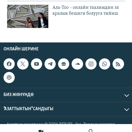
Ала-Тоо – онлайн таалимдин эл
аралык бешиги болууга тийиш
ОНЛАЙН ШЕРИНЕ
БИЗ ЖӨНҮНДӨ
"АЗАТТЫКТЫН" САНДЫГЫ
Азаттык үналгысы © 2026 RFE/RL, Inc. Бардык укуктар
корголгон.