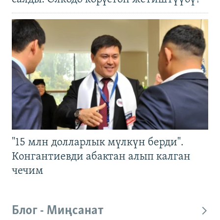
"15 млн долларлык мүлкүн берди".
Конгантиевди абактан алып калган
чечим
Блог - Миңсанат