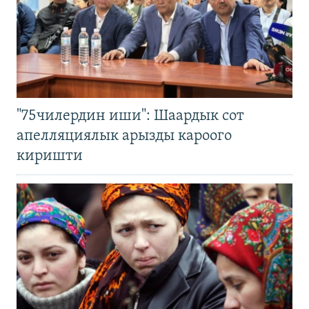
"75чилердин иши": Шаардык сот
апелляциялык арызды кароого
киришти