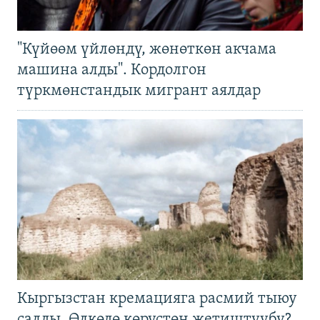
"Күйөөм үйлөндү, жөнөткөн акчама
машина алды". Кордолгон
түркмөнстандык мигрант аялдар
Кыргызстан кремацияга расмий тыюу
салды. Өлкөдө көрүстөн жетиштүүбү?