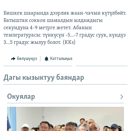
Бишкек шаарында дээрлик жаан-чачын күтүлбөйт.
Батыштан соккон шамалдын ылдамдыгы
секундуна 4-9 метрге жетет. Абанын
температурасы: түнкүсүн -5…-7 градус суук, күндүз
3…5 градус жылуу болот. (KKs)
Бөлүшүңүз
Катталыңыз
Дагы кызыктуу баяндар
Окуялар