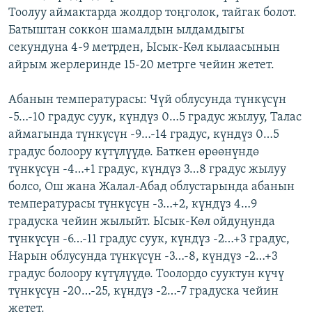
Тоолуу аймактарда жолдор тоңголок, тайгак болот.
ОНЛАЙН ШЕРИНЕ
ЭЖЕ-СИҢДИЛЕР
Батыштан соккон шамалдын ылдамдыгы
АЗАТТЫК+
секундуна 4-9 метрден, Ысык-Көл кылаасынын
ЫҢГАЙСЫЗ СУРООЛОР
айрым жерлеринде 15-20 метрге чейин жетет.
Абанын температурасы: Чүй облусунда түнкүсүн
ЭЕ/АРнун бардык сайттары
-5…-10 градус суук, күндүз 0…5 градус жылуу, Талас
аймагында түнкүсүн -9…-14 градус, күндүз 0…5
градус болоору күтүлүүдө. Баткен өрөөнүндө
түнкүсүн -4…+1 градус, күндүз 3…8 градус жылуу
болсо, Ош жана Жалал-Абад облустарында абанын
температурасы түнкүсүн -3…+2, күндүз 4…9
градуска чейин жылыйт. Ысык-Көл ойдуңунда
түнкүсүн -6…-11 градус суук, күндүз -2…+3 градус,
Нарын облусунда түнкүсүн -3…-8, күндүз -2…+3
градус болоору күтүлүүдө. Тоолордо сууктун күчү
түнкүсүн -20…-25, күндүз -2…-7 градуска чейин
жетет.