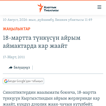
Линктер
Мазмунга
өтүңүз
10-Август, 2026-жыл, дүйшөмбү, Бишкек убактысы 11:49
Навигацияга
ЖАҢЫЛЫКТАР
өтүңүз
ЖАҢЫЛЫКТАР
КЫРГЫЗСТАН
Издөөгө
18-мартта түнкүсүн айрым
салыңыз
ДҮЙНӨ
КЫРГЫЗСТАН
аймактарда кар жаайт
УКРАИНА
САЯСАТ
ДҮЙНӨ
17-Март, 2011
АТАЙЫН ИЛИКТӨӨ
ЭКОНОМИКА
БОРБОР АЗИЯ
ТВ ПРОГРАММАЛАР
Бөлүшүңүз
МАДАНИЯТ
ПОДКАСТ
БҮГҮН АЗАТТЫКТА
Бизди Google'дан табыңыз
ӨЗГӨЧӨ ПИКИР
ЭКСПЕРТТЕР ТАЛДАЙТ
Синоптиктердин маалыматы боюнча, 18-мартта
БИЗ ЖАНА ДҮЙНӨ
Русский
түнкүсүн Кыргызстандын айрым жерлеринде кар
ДАНИСТЕ
жаайт, күндүз дээрлик жаан-чачын күтүлбөйт.