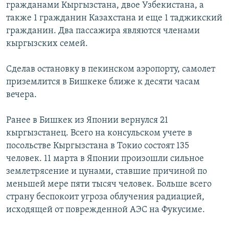
гражданами Кыргызстана, двое Узбекистана, а
ОНЛАЙН ШЕРИНЕ
ЭЖЕ-СИҢДИЛЕР
также 1 гражданин Казахстана и еще 1 таджикский
АЗАТТЫК+
гражданин. Два пассажира являются членами
кыргызских семей.
ЫҢГАЙСЫЗ СУРООЛОР
Сделав остановку в пекинском аэропорту, самолет
ЭЕ/АРнун бардык сайттары
приземлится в Бишкеке ближе к десяти часам
вечера.
Ранее в Бишкек из Японии вернулся 21
кыргызстанец. Всего на консульском учете в
посольстве Кыргызстана в Токио состоят 135
человек. 11 марта в Японии произошли сильное
землетрясение и цунами, ставшие причиной по
меньшей мере пяти тысяч человек. Больше всего
страну беспокоит угроза облучения радиацией,
исходящей от поврежденной АЭС на Фукусиме.