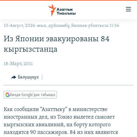
Линктер
Мазмунга
өтүңүз
10-Август, 2026-жыл, дүйшөмбү, Бишкек убактысы 11:56
Навигацияга
ЖАҢЫЛЫКТАР
өтүңүз
Из Японии эвакуированы 84
КЫРГЫЗСТАН
Издөөгө
кыргызстанца
салыңыз
ДҮЙНӨ
КЫРГЫЗСТАН
18-Март, 2011
УКРАИНА
САЯСАТ
ДҮЙНӨ
АТАЙЫН ИЛИКТӨӨ
ЭКОНОМИКА
БОРБОР АЗИЯ
Бөлүшүңүз
ТВ ПРОГРАММАЛАР
МАДАНИЯТ
Бизди Google'дан табыңыз
ПОДКАСТ
БҮГҮН АЗАТТЫКТА
Как сообщили “Азаттыку” в министерстве
ӨЗГӨЧӨ ПИКИР
ЭКСПЕРТТЕР ТАЛДАЙТ
иностранных дел, из Токио вылетел самолет
БИЗ ЖАНА ДҮЙНӨ
кыргызских авиалиний, на борту которого
Русский
ДАНИСТЕ
находятся 90 пассажиров. 84 из них являются