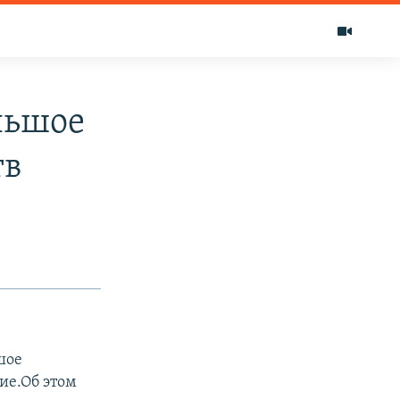
льшое
тв
шое
ие.Об этом