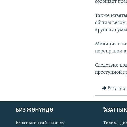
ЭЖЕ-СИҢДИЛЕР
сообщает пре
АЗАТТЫК+
Также изъяты
ЫҢГАЙСЫЗ СУРООЛОР
общим весом 
крупная сумма
Милиция счит
переправки в
Следствие по
преступной г
Бөлүшүңү
БИЗ ЖӨНҮНДӨ
"АЗАТТЫ
Блоктолгон сайтты ачуу
Тилим - ди