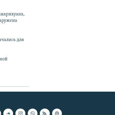
 марихуана,
наружена
ачались для
нной