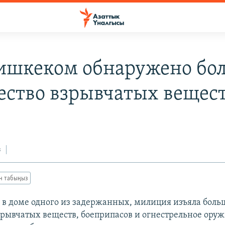
ишкеком обнаружено бо
ество взрывчатых вещес
з
ан табыңыз
а в доме одного из задержанных, милиция изъяла боль
зрывчатых веществ, боеприпасов и огнестрельное оруж