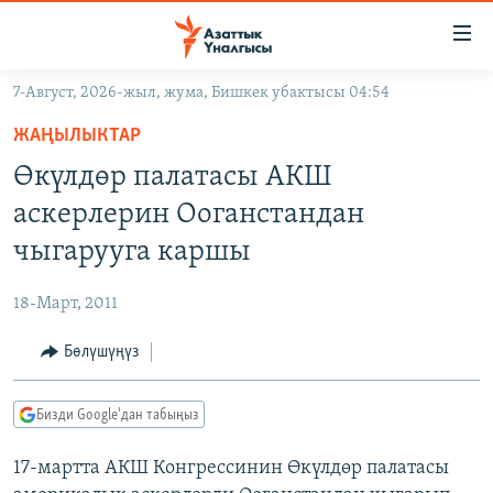
Линктер
Мазмунга
өтүңүз
7-Август, 2026-жыл, жума, Бишкек убактысы 04:54
Навигацияга
ЖАҢЫЛЫКТАР
өтүңүз
ЖАҢЫЛЫКТАР
КЫРГЫЗСТАН
Издөөгө
Өкүлдөр палатасы АКШ
салыңыз
ДҮЙНӨ
КЫРГЫЗСТАН
аскерлерин Ооганстандан
УКРАИНА
САЯСАТ
ДҮЙНӨ
чыгарууга каршы
АТАЙЫН ИЛИКТӨӨ
ЭКОНОМИКА
БОРБОР АЗИЯ
18-Март, 2011
ТВ ПРОГРАММАЛАР
МАДАНИЯТ
Бөлүшүңүз
ПОДКАСТ
БҮГҮН АЗАТТЫКТА
ӨЗГӨЧӨ ПИКИР
ЭКСПЕРТТЕР ТАЛДАЙТ
Бизди Google'дан табыңыз
БИЗ ЖАНА ДҮЙНӨ
Русский
17-мартта АКШ Конгрессинин Өкүлдөр палатасы
ДАНИСТЕ