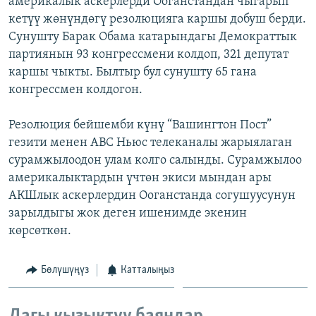
америкалык аскерлерди Ооганстандан чыгарып
ОНЛАЙН ШЕРИНЕ
ЭЖЕ-СИҢДИЛЕР
кетүү жөнүндөгү резолюцияга каршы добуш берди.
Сунушту Барак Обама катарындагы Демократтык
АЗАТТЫК+
партиянын 93 конгрессмени колдоп, 321 депутат
ЫҢГАЙСЫЗ СУРООЛОР
каршы чыкты. Былтыр бул сунушту 65 гана
конгрессмен колдогон.
ЭЕ/АРнун бардык сайттары
Резолюция бейшемби күнү “Вашингтон Пост”
гезити менен АВС Ньюс телеканалы жарыялаган
сурамжылоодон улам колго салынды. Сурамжылоо
америкалыктардын үчтөн экиси мындан ары
АКШлык аскерлердин Ооганстанда согушуусунун
зарылдыгы жок деген ишенимде экенин
көрсөткөн.
Бөлүшүңүз
Катталыңыз