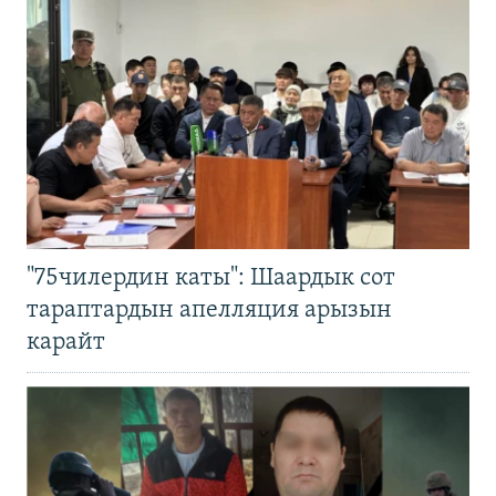
"75чилердин каты": Шаардык сот
тараптардын апелляция арызын
карайт