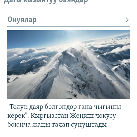
Дагы кызыктуу баяндар
Окуялар
"Толук даяр болгондор гана чыгышы
керек". Кыргызстан Жеңиш чокусу
боюнча жаңы талап сунуштады