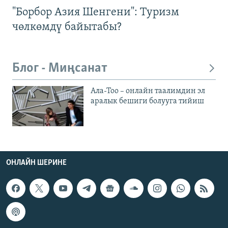
"Борбор Азия Шенгени": Туризм
чөлкөмдү байытабы?
Блог - Миңсанат
Ала-Тоо – онлайн таалимдин эл
аралык бешиги болууга тийиш
ОНЛАЙН ШЕРИНЕ