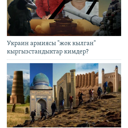
Украин армиясы "жок кылган"
кыргызстандыктар кимдер?