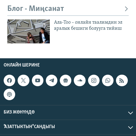
Блог - Миңсанат
Ала-Тоо – онлайн таалимдин эл
аралык бешиги болууга тийиш
ОНЛАЙН ШЕРИНЕ
БИЗ ЖӨНҮНДӨ
"АЗАТТЫКТЫН" САНДЫГЫ