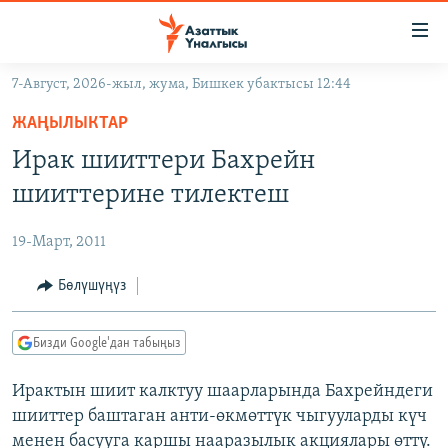
Линктер
Мазмунга
өтүңүз
7-Август, 2026-жыл, жума, Бишкек убактысы 12:44
Навигацияга
ЖАҢЫЛЫКТАР
өтүңүз
ЖАҢЫЛЫКТАР
КЫРГЫЗСТАН
Издөөгө
Ирак шииттери Бахрейн
салыңыз
ДҮЙНӨ
КЫРГЫЗСТАН
шииттерине тилектеш
УКРАИНА
САЯСАТ
ДҮЙНӨ
19-Март, 2011
АТАЙЫН ИЛИКТӨӨ
ЭКОНОМИКА
БОРБОР АЗИЯ
ТВ ПРОГРАММАЛАР
Бөлүшүңүз
МАДАНИЯТ
ПОДКАСТ
БҮГҮН АЗАТТЫКТА
Бизди Google'дан табыңыз
ӨЗГӨЧӨ ПИКИР
ЭКСПЕРТТЕР ТАЛДАЙТ
Ирактын шиит калктуу шаарларында Бахрейндеги
БИЗ ЖАНА ДҮЙНӨ
Русский
шииттер баштаган анти-өкмөттүк чыгууларды күч
ДАНИСТЕ
менен басууга каршы нааразылык акциялары өттү.