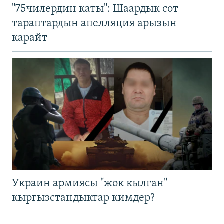
"75чилердин каты": Шаардык сот
тараптардын апелляция арызын
карайт
Украин армиясы "жок кылган"
кыргызстандыктар кимдер?