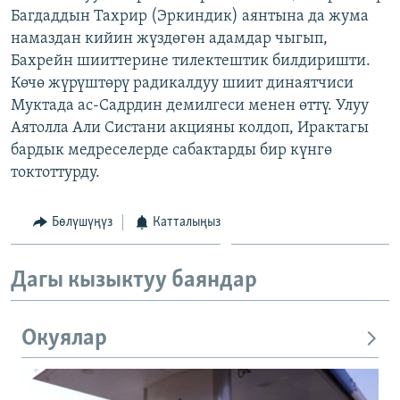
Багдаддын Тахрир (Эркиндик) аянтына да жума
ОНЛАЙН ШЕРИНЕ
ЭЖЕ-СИҢДИЛЕР
намаздан кийин жүздөгөн адамдар чыгып,
АЗАТТЫК+
Бахрейн шииттерине тилектештик билдиришти.
ЫҢГАЙСЫЗ СУРООЛОР
Көчө жүрүштөрү радикалдуу шиит динаятчиси
Муктада ас-Садрдин демилгеси менен өттү. Улуу
Аятолла Али Систани акцияны колдоп, Ирактагы
ЭЕ/АРнун бардык сайттары
бардык медреселерде сабактарды бир күнгө
токтоттурду.
Бөлүшүңүз
Катталыңыз
Дагы кызыктуу баяндар
Окуялар