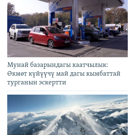
Мунай базарындагы каатчылык:
Өкмөт күйүүчү май дагы кымбаттай
турганын эскертти