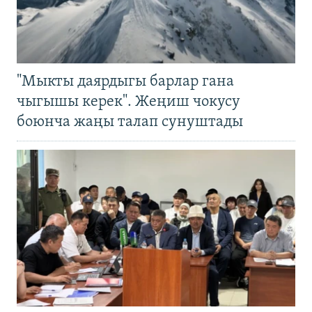
"Мыкты даярдыгы барлар гана
чыгышы керек". Жеңиш чокусу
боюнча жаңы талап сунуштады