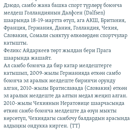
Дзюдо, самбо жана башка спорт түрлөрү боюнча
ОНЛАЙН ШЕРИНЕ
ЭЖЕ-СИҢДИЛЕР
мелдеш Голландиянын Далфсен (Dalfsen)
АЗАТТЫК+
шаарында 18-19-мартта өтүп, ага АКШ, Британия,
ЫҢГАЙСЫЗ СУРООЛОР
Франция, Германия, Дания, Голландия, Чехия,
Словакия, Сомали сыяктуу өлкөлөрдөн спортчулар
катышты.
ЭЕ/АРнун бардык сайттары
Феликс Айдаркеев төрт жылдан бери Прага
шаарында жашайт.
Ал самбо боюнча да бир катар мелдештерге
катышып, 2009-жылы Германияда өткөн самбо
боюнча эл аралык мелдеште биринчи орунду
алган, 2010-жылы Братиславада (Словакия) өткөн
эл аралык мелдеште да алтын медал жеңип алган.
2010-жылы Чехиянын Нератовице шаарчасында
өткөн самбо боюнча мелдеште да өзүн мыкты
көрсөтүп, Чехиядагы самбочу балдардын арасында
алдыңкы ондукка кирген. (TT)