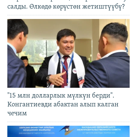
салды. Өлкөдө көрүстөн жетиштүүбү?
"15 млн долларлык мүлкүн берди".
Конгантиевди абактан алып калган
чечим