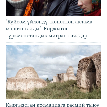
"Күйөөм үйлөндү, жөнөткөн акчама
машина алды". Кордолгон
түркмөнстандык мигрант аялдар
Кыргызстан кремацияга расмий тыюу