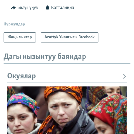
Бөлүшүңүз
Катталыңыз
Куржундар
Жаңылыктар
Azattyk Үналгысы Facebook
Дагы кызыктуу баяндар
Окуялар