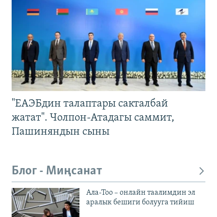
"ЕАЭБдин талаптары сакталбай
жатат". Чолпон-Атадагы саммит,
Пашиняндын сыны
Блог - Миңсанат
Ала-Тоо – онлайн таалимдин эл
аралык бешиги болууга тийиш