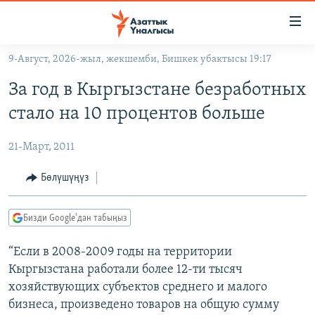
Линктер
Мазмунга
өтүңүз
9-Август, 2026-жыл, жекшемби, Бишкек убактысы 19:17
Навигацияга
ЖАҢЫЛЫКТАР
өтүңүз
За год в Кыргызстане безработных
КЫРГЫЗСТАН
Издөөгө
стало на 10 процентов больше
салыңыз
ДҮЙНӨ
КЫРГЫЗСТАН
21-Март, 2011
УКРАИНА
САЯСАТ
ДҮЙНӨ
АТАЙЫН ИЛИКТӨӨ
ЭКОНОМИКА
БОРБОР АЗИЯ
Бөлүшүңүз
ТВ ПРОГРАММАЛАР
МАДАНИЯТ
Бизди Google'дан табыңыз
ПОДКАСТ
БҮГҮН АЗАТТЫКТА
“Если в 2008-2009 годы на территории
ӨЗГӨЧӨ ПИКИР
ЭКСПЕРТТЕР ТАЛДАЙТ
Кыргызстана работали более 12-ти тысяч
БИЗ ЖАНА ДҮЙНӨ
хозяйствующих субъектов среднего и малого
Русский
ДАНИСТЕ
бизнеса, произведено товаров на общую сумму