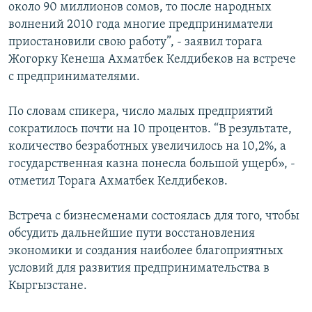
около 90 миллионов сомов, то после народных
ОНЛАЙН ШЕРИНЕ
ЭЖЕ-СИҢДИЛЕР
волнений 2010 года многие предприниматели
АЗАТТЫК+
приостановили свою работу”, - заявил торага
Жогорку Кенеша Ахматбек Келдибеков на встрече
ЫҢГАЙСЫЗ СУРООЛОР
с предпринимателями.
ЭЕ/АРнун бардык сайттары
По словам спикера, число малых предприятий
сократилось почти на 10 процентов. “В результате,
количество безработных увеличилось на 10,2%, а
государственная казна понесла большой ущерб», -
отметил Торага Ахматбек Келдибеков.
Встреча с бизнесменами состоялась для того, чтобы
обсудить дальнейшие пути восстановления
экономики и создания наиболее благоприятных
условий для развития предпринимательства в
Кыргызстане.