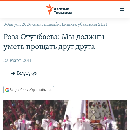
Линктер
Мазмунга
өтүңүз
8-Август, 2026-жыл, ишемби, Бишкек убактысы 21:21
Навигацияга
ЖАҢЫЛЫКТАР
өтүңүз
Роза Отунбаева: Мы должны
КЫРГЫЗСТАН
Издөөгө
уметь прощать друг друга
салыңыз
ДҮЙНӨ
КЫРГЫЗСТАН
22-Март, 2011
УКРАИНА
САЯСАТ
ДҮЙНӨ
АТАЙЫН ИЛИКТӨӨ
ЭКОНОМИКА
БОРБОР АЗИЯ
Бөлүшүңүз
ТВ ПРОГРАММАЛАР
МАДАНИЯТ
Бизди Google'дан табыңыз
ПОДКАСТ
БҮГҮН АЗАТТЫКТА
ӨЗГӨЧӨ ПИКИР
ЭКСПЕРТТЕР ТАЛДАЙТ
БИЗ ЖАНА ДҮЙНӨ
Русский
ДАНИСТЕ