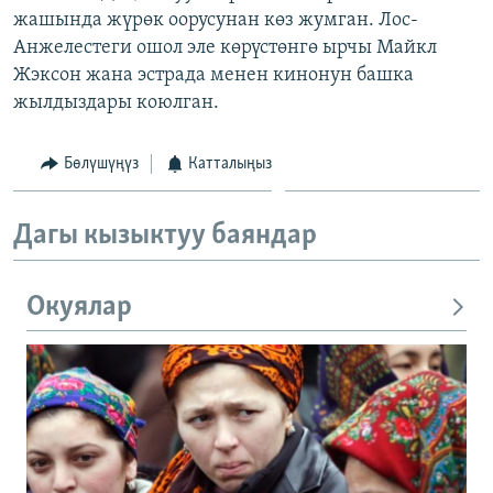
жашында жүрөк оорусунан көз жумган. Лос-
ОНЛАЙН ШЕРИНЕ
ЭЖЕ-СИҢДИЛЕР
Анжелестеги ошол эле көрүстөнгө ырчы Майкл
АЗАТТЫК+
Жэксон жана эстрада менен кинонун башка
ЫҢГАЙСЫЗ СУРООЛОР
жылдыздары коюлган.
Бөлүшүңүз
Катталыңыз
ЭЕ/АРнун бардык сайттары
Дагы кызыктуу баяндар
Окуялар