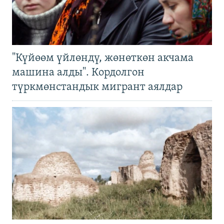
"Күйөөм үйлөндү, жөнөткөн акчама
машина алды". Кордолгон
түркмөнстандык мигрант аялдар