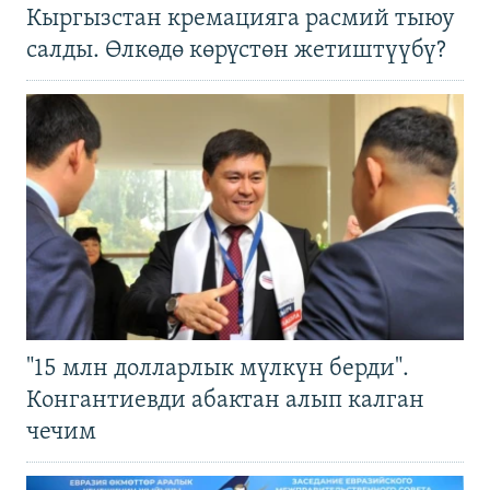
Кыргызстан кремацияга расмий тыюу
салды. Өлкөдө көрүстөн жетиштүүбү?
"15 млн долларлык мүлкүн берди".
Конгантиевди абактан алып калган
чечим