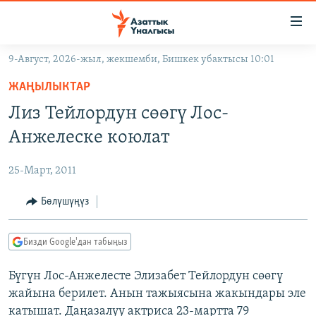
Линктер
Мазмунга
өтүңүз
9-Август, 2026-жыл, жекшемби, Бишкек убактысы 10:01
Навигацияга
ЖАҢЫЛЫКТАР
өтүңүз
ЖАҢЫЛЫКТАР
КЫРГЫЗСТАН
Издөөгө
Лиз Тейлордун сөөгү Лос-
салыңыз
ДҮЙНӨ
КЫРГЫЗСТАН
Анжелеске коюлат
УКРАИНА
САЯСАТ
ДҮЙНӨ
25-Март, 2011
АТАЙЫН ИЛИКТӨӨ
ЭКОНОМИКА
БОРБОР АЗИЯ
ТВ ПРОГРАММАЛАР
Бөлүшүңүз
МАДАНИЯТ
ПОДКАСТ
БҮГҮН АЗАТТЫКТА
Бизди Google'дан табыңыз
ӨЗГӨЧӨ ПИКИР
ЭКСПЕРТТЕР ТАЛДАЙТ
Бүгүн Лос-Анжелесте Элизабет Тейлордун сөөгү
БИЗ ЖАНА ДҮЙНӨ
Русский
жайына берилет. Анын тажыясына жакындары эле
ДАНИСТЕ
катышат. Даңазалуу актриса 23-мартта 79