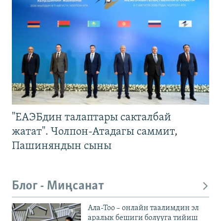
"ЕАЭБдин талаптары сакталбай
жатат". Чолпон-Атадагы саммит,
Пашиняндын сыны
Блог - Миңсанат
Ала-Тоо – онлайн таалимдин эл
аралык бешиги болууга тийиш