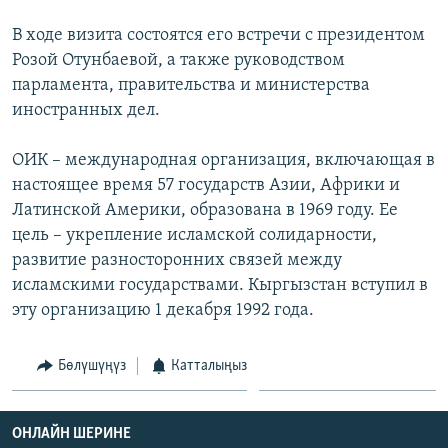
ОНЛАЙН ШЕРИНЕ
ЭЖЕ-СИҢДИЛЕР
В ходе визита состоятся его встречи с президентом
АЗАТТЫК+
Розой Отунбаевой, а также руководством
парламента, правительства и министерства
ЫҢГАЙСЫЗ СУРООЛОР
иностранных дел.
ЭЕ/АРнун бардык сайттары
ОИК – международная организация, включающая в
настоящее время 57 государств Азии, Африки и
Латинской Америки, образована в 1969 году. Ее
цель – укрепление исламской солидарности,
развитие разносторонних связей между
исламскими государствами. Кыргызстан вступил в
эту организацию 1 декабря 1992 года.
Бөлүшүңүз
Катталыңыз
ОНЛАЙН ШЕРИНЕ