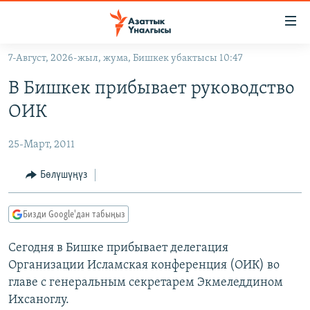
Линктер
Мазмунга
өтүңүз
7-Август, 2026-жыл, жума, Бишкек убактысы 10:47
Навигацияга
ЖАҢЫЛЫКТАР
өтүңүз
В Бишкек прибывает руководство
КЫРГЫЗСТАН
Издөөгө
ОИК
салыңыз
ДҮЙНӨ
КЫРГЫЗСТАН
25-Март, 2011
УКРАИНА
САЯСАТ
ДҮЙНӨ
АТАЙЫН ИЛИКТӨӨ
ЭКОНОМИКА
БОРБОР АЗИЯ
Бөлүшүңүз
ТВ ПРОГРАММАЛАР
МАДАНИЯТ
Бизди Google'дан табыңыз
ПОДКАСТ
БҮГҮН АЗАТТЫКТА
Сегодня в Бишке прибывает делегация
ӨЗГӨЧӨ ПИКИР
ЭКСПЕРТТЕР ТАЛДАЙТ
Организации Исламская конференция (ОИК) во
БИЗ ЖАНА ДҮЙНӨ
главе с генеральным секретарем Экмеледдином
Русский
ДАНИСТЕ
Ихсаноглу.