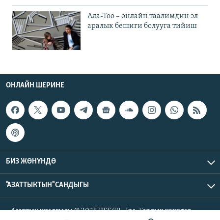
Ала-Тоо – онлайн таалимдин эл
аралык бешиги болууга тийиш
ОНЛАЙН ШЕРИНЕ
БИЗ ЖӨНҮНДӨ
"АЗАТТЫКТЫН" САНДЫГЫ
Азаттык үналгысы © 2026 RFE/RL, Inc. Бардык укуктар