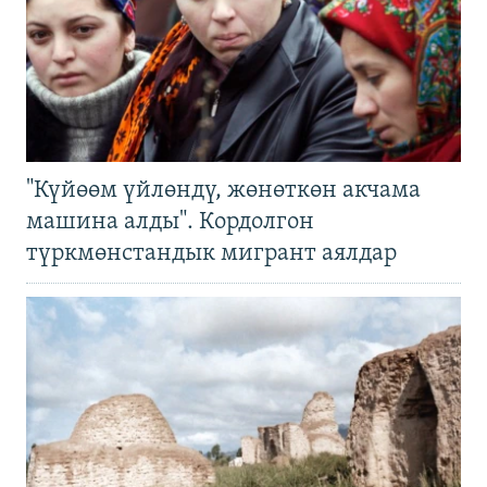
"Күйөөм үйлөндү, жөнөткөн акчама
машина алды". Кордолгон
түркмөнстандык мигрант аялдар