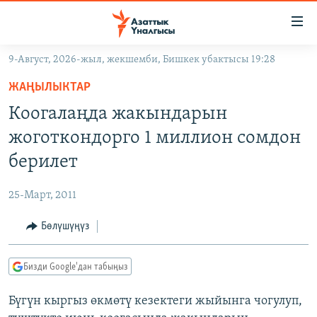
Линктер
Мазмунга
өтүңүз
9-Август, 2026-жыл, жекшемби, Бишкек убактысы 19:28
Навигацияга
ЖАҢЫЛЫКТАР
өтүңүз
ЖАҢЫЛЫКТАР
КЫРГЫЗСТАН
Издөөгө
Коогалаңда жакындарын
салыңыз
ДҮЙНӨ
КЫРГЫЗСТАН
жоготкондорго 1 миллион сомдон
УКРАИНА
САЯСАТ
ДҮЙНӨ
берилет
АТАЙЫН ИЛИКТӨӨ
ЭКОНОМИКА
БОРБОР АЗИЯ
25-Март, 2011
ТВ ПРОГРАММАЛАР
МАДАНИЯТ
Бөлүшүңүз
ПОДКАСТ
БҮГҮН АЗАТТЫКТА
ӨЗГӨЧӨ ПИКИР
ЭКСПЕРТТЕР ТАЛДАЙТ
Бизди Google'дан табыңыз
БИЗ ЖАНА ДҮЙНӨ
Русский
Бүгүн кыргыз өкмөтү кезектеги жыйынга чогулуп,
ДАНИСТЕ