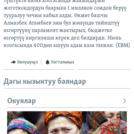
түштүктө июнь коогасында жакындарын
ОНЛАЙН ШЕРИНЕ
ЭЖЕ-СИҢДИЛЕР
жоготкондордун баарына 1 миллион сомдон берүү
тууралуу чечим кабыл алды. Өкмөт башчы
АЗАТТЫК+
Алмазбек Атамбаев эми бул жөнүндө тийиштүү
ЫҢГАЙСЫЗ СУРООЛОР
өзгөртүүнү парламент жактырып, бюджетке
өзгөртүү киргизиши керек деп билдирди. Июнь
коогасында 400дөн ашуун адам каза тапкан. (EBM)
ЭЕ/АРнун бардык сайттары
Бөлүшүңүз
Катталыңыз
Дагы кызыктуу баяндар
Окуялар