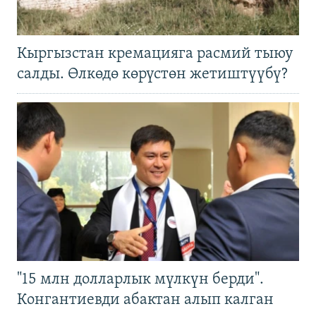
Кыргызстан кремацияга расмий тыюу
салды. Өлкөдө көрүстөн жетиштүүбү?
"15 млн долларлык мүлкүн берди".
Конгантиевди абактан алып калган