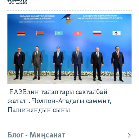
чечим
"ЕАЭБдин талаптары сакталбай
жатат". Чолпон-Атадагы саммит,
Пашиняндын сыны
Блог - Миңсанат