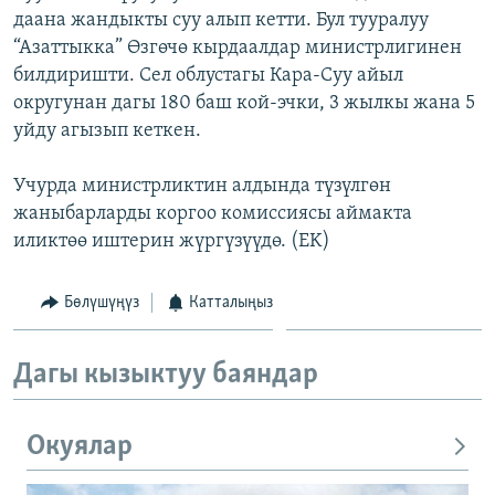
даана жандыкты суу алып кетти. Бул тууралуу
ОНЛАЙН ШЕРИНЕ
ЭЖЕ-СИҢДИЛЕР
“Азаттыкка” Өзгөчө кырдаалдар министрлигинен
АЗАТТЫК+
билдиришти. Сел облустагы Кара-Суу айыл
ЫҢГАЙСЫЗ СУРООЛОР
округунан дагы 180 баш кой-эчки, 3 жылкы жана 5
уйду агызып кеткен.
ЭЕ/АРнун бардык сайттары
Учурда министрликтин алдында түзүлгөн
жаныбарларды коргоо комиссиясы аймакта
иликтөө иштерин жүргүзүүдө. (EK)
Бөлүшүңүз
Катталыңыз
Дагы кызыктуу баяндар
Окуялар