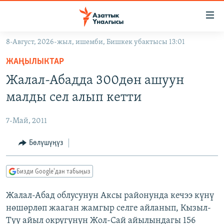
Линктер
Мазмунга
өтүңүз
8-Август, 2026-жыл, ишемби, Бишкек убактысы 13:01
Навигацияга
ЖАҢЫЛЫКТАР
өтүңүз
ЖАҢЫЛЫКТАР
КЫРГЫЗСТАН
Издөөгө
Жалал-Абадда 300дөн ашуун
салыңыз
ДҮЙНӨ
КЫРГЫЗСТАН
малды сел алып кетти
УКРАИНА
САЯСАТ
ДҮЙНӨ
7-Май, 2011
АТАЙЫН ИЛИКТӨӨ
ЭКОНОМИКА
БОРБОР АЗИЯ
ТВ ПРОГРАММАЛАР
Бөлүшүңүз
МАДАНИЯТ
ПОДКАСТ
БҮГҮН АЗАТТЫКТА
Бизди Google'дан табыңыз
ӨЗГӨЧӨ ПИКИР
ЭКСПЕРТТЕР ТАЛДАЙТ
Жалал-Абад облусунун Аксы районунда кечээ күнү
БИЗ ЖАНА ДҮЙНӨ
Русский
нөшөрлөп жааган жамгыр селге айланып, Кызыл-
ДАНИСТЕ
Туу айыл округунун Жол-Сай айылындагы 156