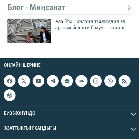
Блог - Миңсанат
Ала-Тоо – онлайн таалимдин эл
аралык бешиги болууга тийиш
ОНЛАЙН ШЕРИНЕ
БИЗ ЖӨНҮНДӨ
"АЗАТТЫКТЫН" САНДЫГЫ