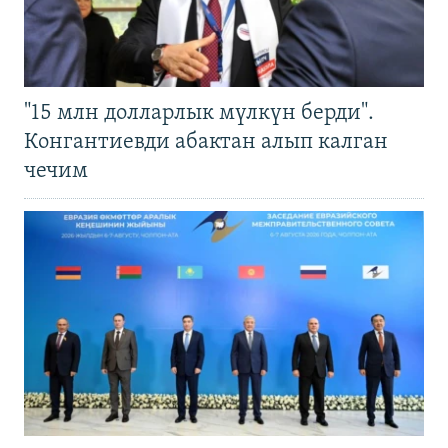
"15 млн долларлык мүлкүн берди".
Конгантиевди абактан алып калган
чечим