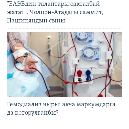
"ЕАЭБдин талаптары сакталбай
жатат". Чолпон-Атадагы саммит,
Пашиняндын сыны
Гемодиализ чыры: акча маркумдарга
да которулганбы?