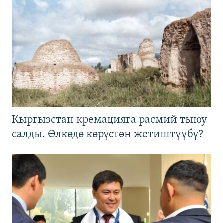
Кыргызстан кремацияга расмий тыюу
салды. Өлкөдө көрүстөн жетиштүүбү?