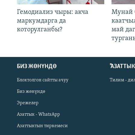
Гемодиализ чыры: акча
Мунай 
маркумдарга да
каатчы
которулганбы?
май да
турган
БИЗ ЖӨНҮНДӨ
"АЗАТТЫ
Блоктолгон сайтты ачуу
Тилим - ди
Биз жөнүндө
Русский
Эрежелер
Азаттык - WhatsApp
ОНЛАЙН ШЕРИНЕ
Азаттыктын тиркемеси