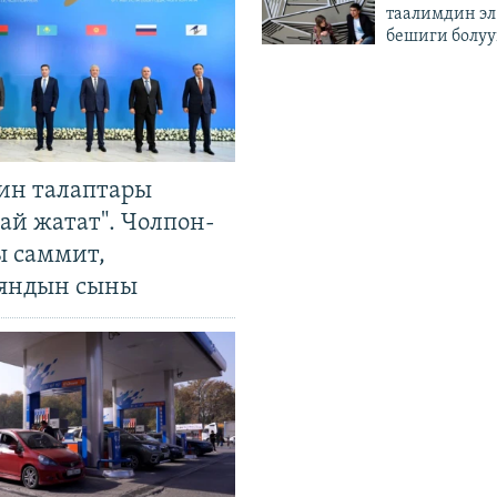
таалимдин эл
бешиги болуу
ин талаптары
ай жатат". Чолпон-
ы саммит,
яндын сыны