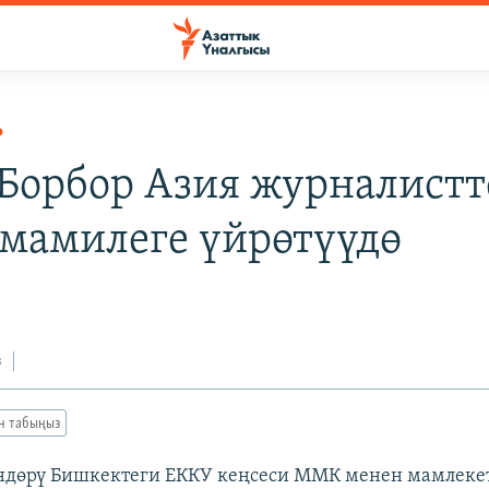
Р
Борбор Азия журналист
 мамилеге үйрөтүүдө
з
ан табыңыз
үндөрү Бишкектеги ЕККУ кеңсеси ММК менен мамлеке