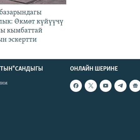
базарындагы
лык: Өкмөт күйүүчү
гы кымбаттай
ын эскертти
КТЫН" САНДЫГЫ
ОНЛАЙН ШЕРИНЕ
лим