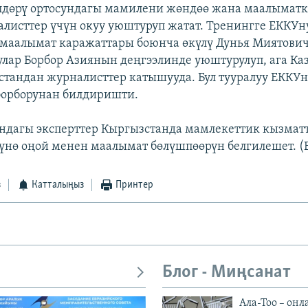
лдөрү ортосундагы мамилени жөндөө жана маалыматк
листтер үчүн окуу уюштуруп жатат. Тренингге ЕККУн
маалымат каражаттары боюнча өкүлү Дунья Миятови
улар Борбор Азиянын деңгээлинде уюштурулуп, ага Ка
тандан журналисттер катышууда. Бул тууралуу ЕККУ
борборунан билдиришти.
дагы эксперттер Кыргызстанда мамлекеттик кызмат
нө оңой менен маалымат бөлүшпөөрүн белгилешет. (
з
Катталыңыз
Принтер
Блог - Миңсанат
Ала-Тоо – онл