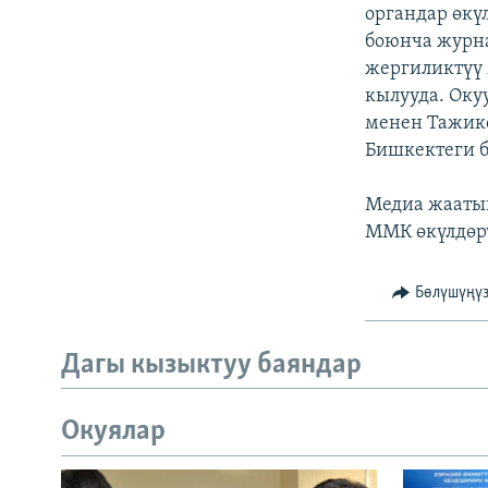
ЭЖЕ-СИҢДИЛЕР
органдар өкү
боюнча журна
АЗАТТЫК+
жергиликтүү 
ЫҢГАЙСЫЗ СУРООЛОР
кылууда. Оку
менен Тажикс
Бишкектеги 
Медиа жаатын
ММК өкүлдөрү
Бөлүшүңү
Дагы кызыктуу баяндар
Окуялар