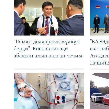
"15 млн долларлык мүлкүн
"ЕАЭБд
берди". Конгантиевди
сакталб
абактан алып калган чечим
Атадаг
Пашин