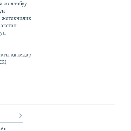
а жол табуу
ун
ч жетекчилик
закстан
нун
тагы адамдар
EK)
айн