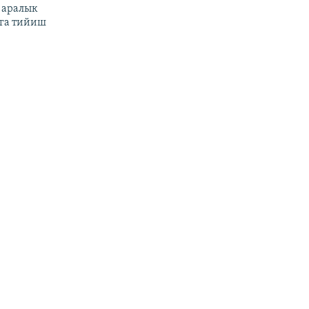
 аралык
га тийиш