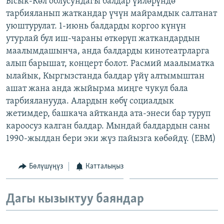
Ысык-Көл облусундагы балдар үйлөрүндө
ОНЛАЙН ШЕРИНЕ
ЭЖЕ-СИҢДИЛЕР
тарбияланып жаткандар үчүн майрамдык салтанат
уюштурулат. 1-июнь балдарды коргоо күнүн
АЗАТТЫК+
утурлай бул иш-чараны өткөрүп жаткандардын
ЫҢГАЙСЫЗ СУРООЛОР
маалымдашынча, анда балдарды кинотеатрларга
алып барышат, концерт болот. Расмий маалыматка
ылайык, Кыргызстанда балдар үйү алтымыштан
ЭЕ/АРнун бардык сайттары
ашат жана анда жыйырма миңге чукул бала
тарбияланууда. Алардын көбү социалдык
жетимдер, башкача айтканда ата-энеси бар туруп
кароосуз калган балдар. Мындай балдардын саны
1990-жылдан бери эки жүз пайызга көбөйдү. (EBM)
Бөлүшүңүз
Катталыңыз
Дагы кызыктуу баяндар