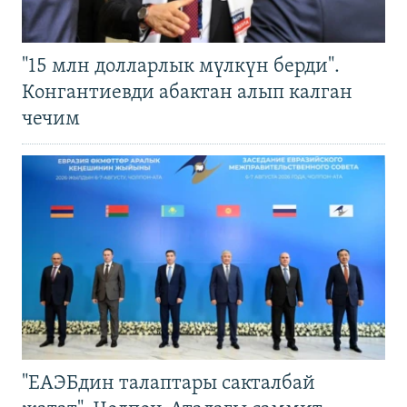
"15 млн долларлык мүлкүн берди".
Конгантиевди абактан алып калган
чечим
"ЕАЭБдин талаптары сакталбай