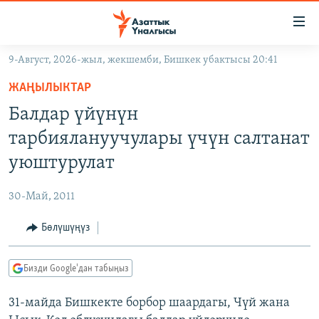
Линктер
Мазмунга
өтүңүз
9-Август, 2026-жыл, жекшемби, Бишкек убактысы 20:41
Навигацияга
ЖАҢЫЛЫКТАР
өтүңүз
ЖАҢЫЛЫКТАР
КЫРГЫЗСТАН
Издөөгө
Балдар үйүнүн
салыңыз
ДҮЙНӨ
КЫРГЫЗСТАН
тарбиялануучулары үчүн салтанат
УКРАИНА
САЯСАТ
ДҮЙНӨ
уюштурулат
АТАЙЫН ИЛИКТӨӨ
ЭКОНОМИКА
БОРБОР АЗИЯ
30-Май, 2011
ТВ ПРОГРАММАЛАР
МАДАНИЯТ
Бөлүшүңүз
ПОДКАСТ
БҮГҮН АЗАТТЫКТА
ӨЗГӨЧӨ ПИКИР
ЭКСПЕРТТЕР ТАЛДАЙТ
Бизди Google'дан табыңыз
БИЗ ЖАНА ДҮЙНӨ
Русский
31-майда Бишкекте борбор шаардагы, Чүй жана
ДАНИСТЕ