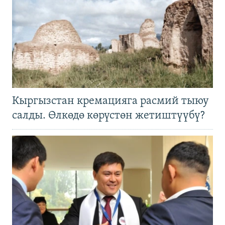
Кыргызстан кремацияга расмий тыюу
салды. Өлкөдө көрүстөн жетиштүүбү?