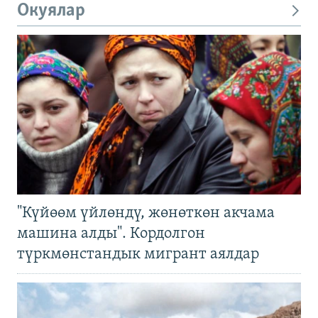
Окуялар
"Күйөөм үйлөндү, жөнөткөн акчама
машина алды". Кордолгон
түркмөнстандык мигрант аялдар