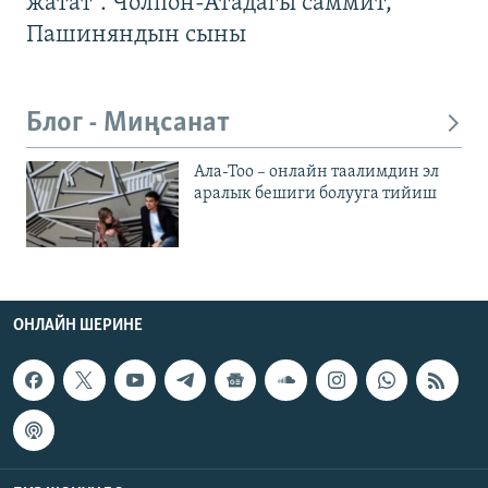
жатат". Чолпон-Атадагы саммит,
Пашиняндын сыны
Блог - Миңсанат
Ала-Тоо – онлайн таалимдин эл
аралык бешиги болууга тийиш
ОНЛАЙН ШЕРИНЕ