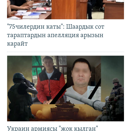
"75чилердин каты": Шаардык сот
тараптардын апелляция арызын
карайт
Украин армиясы "жок кылган"