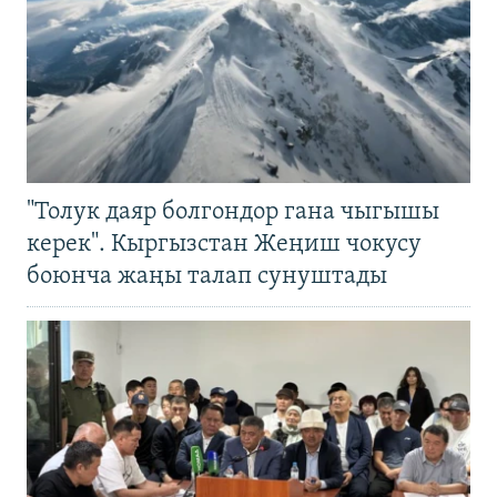
"Толук даяр болгондор гана чыгышы
керек". Кыргызстан Жеңиш чокусу
боюнча жаңы талап сунуштады