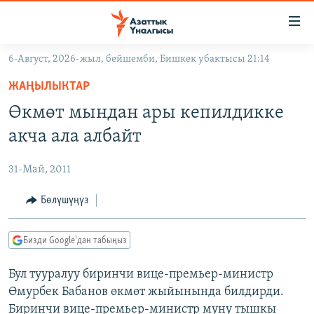
Линктер
Мазмунга
өтүңүз
6-Август, 2026-жыл, бейшемби, Бишкек убактысы 21:14
Навигацияга
ЖАҢЫЛЫКТАР
өтүңүз
ЖАҢЫЛЫКТАР
КЫРГЫЗСТАН
Издөөгө
Өкмөт мындан ары кепилдикке
салыңыз
ДҮЙНӨ
КЫРГЫЗСТАН
акча ала албайт
УКРАИНА
САЯСАТ
ДҮЙНӨ
31-Май, 2011
АТАЙЫН ИЛИКТӨӨ
ЭКОНОМИКА
БОРБОР АЗИЯ
ТВ ПРОГРАММАЛАР
Бөлүшүңүз
МАДАНИЯТ
ПОДКАСТ
БҮГҮН АЗАТТЫКТА
Бизди Google'дан табыңыз
ӨЗГӨЧӨ ПИКИР
ЭКСПЕРТТЕР ТАЛДАЙТ
Бул тууралуу биринчи вице-премьер-министр
БИЗ ЖАНА ДҮЙНӨ
Русский
Өмурбек Бабанов өкмөт жыйынында билдирди.
ДАНИСТЕ
Биринчи вице-премьер-министр муну тышкы