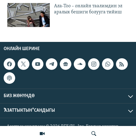
Ала-Тоо – онлайн таалимдин эл
аралык бешиги болууга тийиш
ОНЛАЙН ШЕРИНЕ
БИЗ ЖӨНҮНДӨ
"АЗАТТЫКТЫН" САНДЫГЫ
Азаттык үналгысы © 2026 RFE/RL, Inc. Бардык укуктар
корголгон.