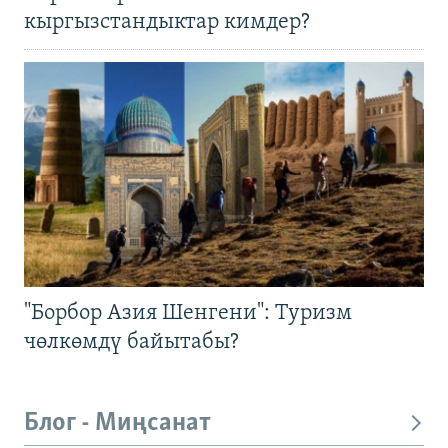
кыргызстандыктар кимдер?
"Борбор Азия Шенгени": Туризм
чөлкөмдү байытабы?
Блог - Миңсанат