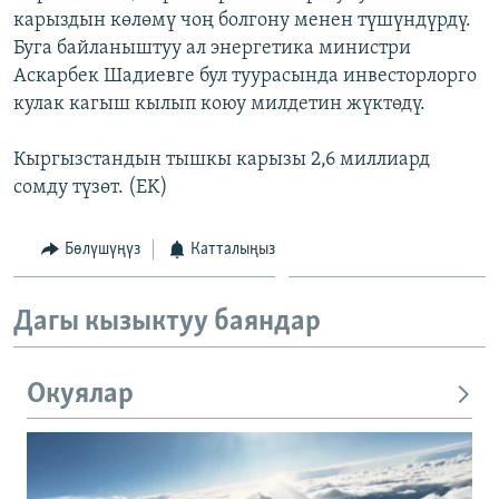
карыздын көлөмү чоң болгону менен түшүндүрдү.
ОНЛАЙН ШЕРИНЕ
ЭЖЕ-СИҢДИЛЕР
Буга байланыштуу ал энергетика министри
АЗАТТЫК+
Аскарбек Шадиевге бул туурасында инвесторлорго
ЫҢГАЙСЫЗ СУРООЛОР
кулак кагыш кылып коюу милдетин жүктөдү.
Кыргызстандын тышкы карызы 2,6 миллиард
ЭЕ/АРнун бардык сайттары
сомду түзөт. (EK)
Бөлүшүңүз
Катталыңыз
Дагы кызыктуу баяндар
Окуялар