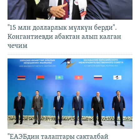
"15 млн долларлык мүлкүн берди".
Конгантиевди абактан алып калган
чечим
"ЕАЭБдин талаптары сакталбай