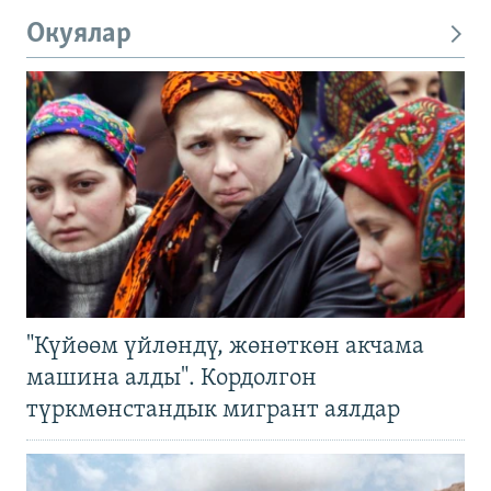
Окуялар
"Күйөөм үйлөндү, жөнөткөн акчама
машина алды". Кордолгон
түркмөнстандык мигрант аялдар