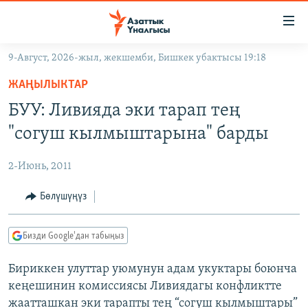
Линктер
Мазмунга
өтүңүз
9-Август, 2026-жыл, жекшемби, Бишкек убактысы 19:18
Навигацияга
ЖАҢЫЛЫКТАР
өтүңүз
ЖАҢЫЛЫКТАР
КЫРГЫЗСТАН
Издөөгө
БУУ: Ливияда эки тарап тең
салыңыз
ДҮЙНӨ
КЫРГЫЗСТАН
"согуш кылмыштарына" барды
УКРАИНА
САЯСАТ
ДҮЙНӨ
2-Июнь, 2011
АТАЙЫН ИЛИКТӨӨ
ЭКОНОМИКА
БОРБОР АЗИЯ
ТВ ПРОГРАММАЛАР
Бөлүшүңүз
МАДАНИЯТ
ПОДКАСТ
БҮГҮН АЗАТТЫКТА
Бизди Google'дан табыңыз
ӨЗГӨЧӨ ПИКИР
ЭКСПЕРТТЕР ТАЛДАЙТ
Бириккен улуттар уюмунун адам укуктары боюнча
БИЗ ЖАНА ДҮЙНӨ
Русский
кеңешинин комиссиясы Ливиядагы конфликтте
ДАНИСТЕ
жаатташкан эки тарапты тең “согуш кылмыштары”