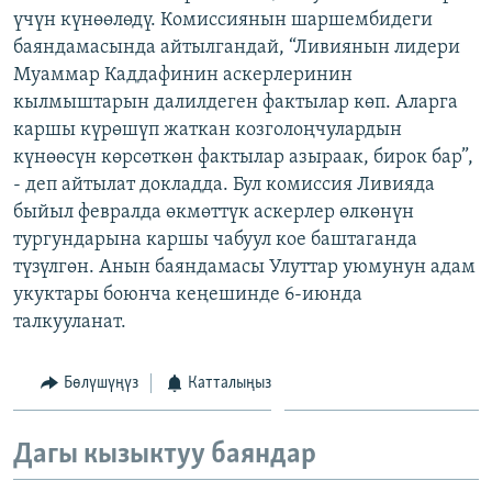
үчүн күнөөлөдү. Комиссиянын шаршембидеги
ОНЛАЙН ШЕРИНЕ
ЭЖЕ-СИҢДИЛЕР
баяндамасында айтылгандай, “Ливиянын лидери
АЗАТТЫК+
Муаммар Каддафинин аскерлеринин
ЫҢГАЙСЫЗ СУРООЛОР
кылмыштарын далилдеген фактылар көп. Аларга
каршы күрөшүп жаткан козголоңчулардын
күнөөсүн көрсөткөн фактылар азыраак, бирок бар”,
ЭЕ/АРнун бардык сайттары
- деп айтылат докладда. Бул комиссия Ливияда
быйыл февралда өкмөттүк аскерлер өлкөнүн
тургундарына каршы чабуул кое баштаганда
түзүлгөн. Анын баяндамасы Улуттар уюмунун адам
укуктары боюнча кеңешинде 6-июнда
талкууланат.
Бөлүшүңүз
Катталыңыз
Дагы кызыктуу баяндар