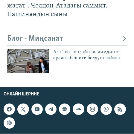
жатат". Чолпон-Атадагы саммит,
Пашиняндын сыны
Блог - Миңсанат
Ала-Тоо – онлайн таалимдин эл
аралык бешиги болууга тийиш
ОНЛАЙН ШЕРИНЕ