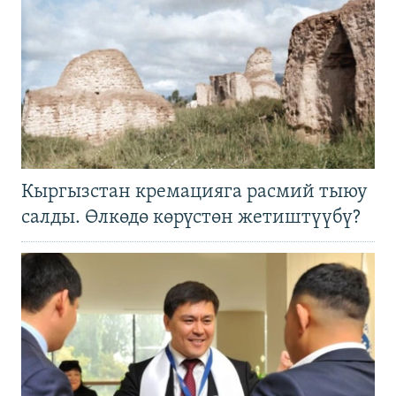
Кыргызстан кремацияга расмий тыюу
салды. Өлкөдө көрүстөн жетиштүүбү?