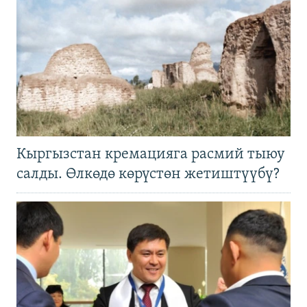
Кыргызстан кремацияга расмий тыюу
салды. Өлкөдө көрүстөн жетиштүүбү?