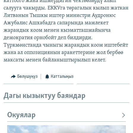
каттоого жана ишмердигин чектөөлөрдү алып
ОНЛАЙН ШЕРИНЕ
ЭЖЕ-СИҢДИЛЕР
салууга чакырды. ЕККУга төрагалык кылып жаткан
Литванын Тышкы иштер министри Аудронюс
АЗАТТЫК+
Ажубалис Ашхабадга сапарында мамлекет
ЫҢГАЙСЫЗ СУРООЛОР
жарандык коом менен кызматташмайынча
демократия орнобойт деп билдирди.
Түркмөнстанда чыныгы жарандык коом иштебейт
ЭЕ/АРнун бардык сайттары
жана ал оппозициянын аракеттерине жол бербөө
максаты менен байланыштырылып келет.
Бөлүшүңүз
Катталыңыз
Дагы кызыктуу баяндар
Окуялар