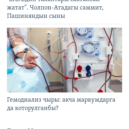
жатат". Чолпон-Атадагы саммит,
Пашиняндын сыны
Гемодиализ чыры: акча маркумдарга
да которулганбы?