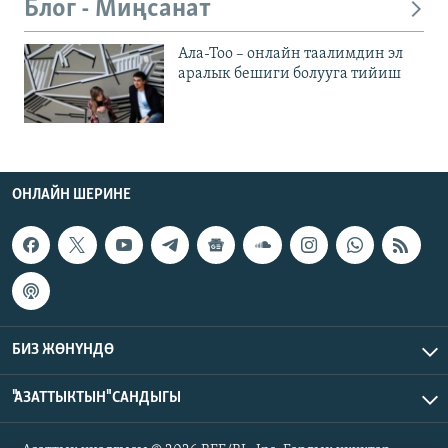
Блог - Миңсанат
Ала-Тоо – онлайн таалимдин эл
аралык бешиги болууга тийиш
ОНЛАЙН ШЕРИНЕ
БИЗ ЖӨНҮНДӨ
"АЗАТТЫКТЫН" САНДЫГЫ