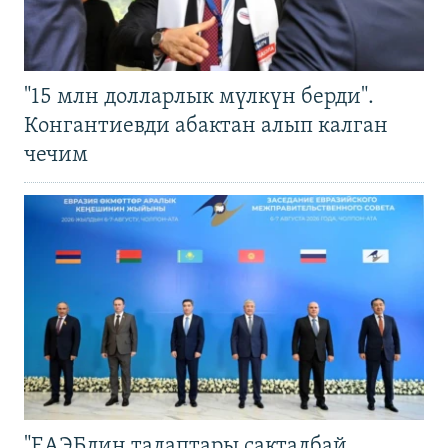
"15 млн долларлык мүлкүн берди".
Конгантиевди абактан алып калган
чечим
"ЕАЭБдин талаптары сакталбай