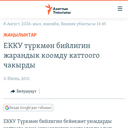
Линктер
Мазмунга
өтүңүз
8-Август, 2026-жыл, ишемби, Бишкек убактысы 14:45
Навигацияга
ЖАҢЫЛЫКТАР
өтүңүз
ЖАҢЫЛЫКТАР
КЫРГЫЗСТАН
Издөөгө
ЕККУ түркмөн бийлигин
салыңыз
ДҮЙНӨ
КЫРГЫЗСТАН
жарандык коомду каттоого
УКРАИНА
САЯСАТ
ДҮЙНӨ
чакырды
АТАЙЫН ИЛИКТӨӨ
ЭКОНОМИКА
БОРБОР АЗИЯ
3-Июнь, 2011
ТВ ПРОГРАММАЛАР
МАДАНИЯТ
Бөлүшүңүз
ПОДКАСТ
БҮГҮН АЗАТТЫКТА
ӨЗГӨЧӨ ПИКИР
ЭКСПЕРТТЕР ТАЛДАЙТ
Бизди Google'дан табыңыз
БИЗ ЖАНА ДҮЙНӨ
Русский
ЕККУ Түркмөн бийлигин бейөкмөт уюмдарды
ДАНИСТЕ