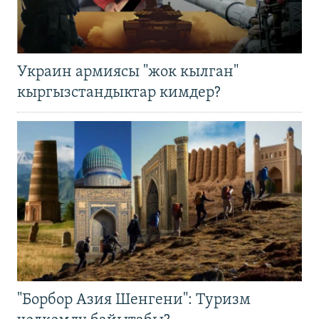
Украин армиясы "жок кылган"
кыргызстандыктар кимдер?
"Борбор Азия Шенгени": Туризм