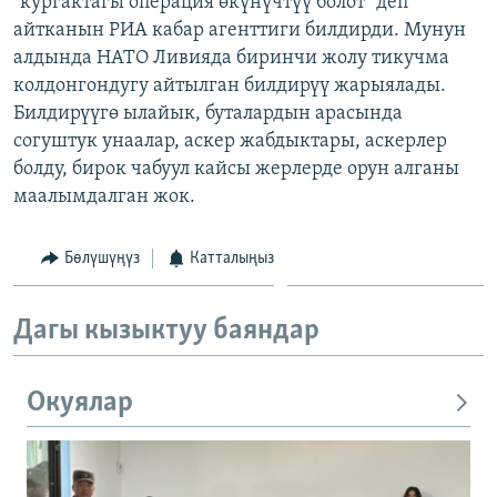
"кургактагы операция өкүнүчтүү болот" деп
ОНЛАЙН ШЕРИНЕ
ЭЖЕ-СИҢДИЛЕР
айтканын РИА кабар агенттиги билдирди. Мунун
алдында НАТО Ливияда биринчи жолу тикучма
АЗАТТЫК+
колдонгондугу айтылган билдирүү жарыялады.
ЫҢГАЙСЫЗ СУРООЛОР
Билдирүүгө ылайык, буталардын арасында
согуштук унаалар, аскер жабдыктары, аскерлер
болду, бирок чабуул кайсы жерлерде орун алганы
ЭЕ/АРнун бардык сайттары
маалымдалган жок.
Бөлүшүңүз
Катталыңыз
Дагы кызыктуу баяндар
Окуялар