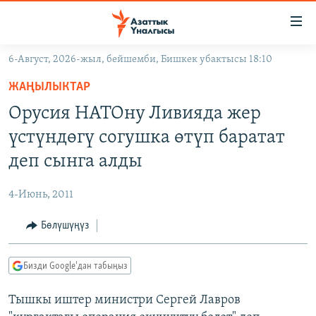
Линктер
Мазмунга
өтүңүз
6-Август, 2026-жыл, бейшемби, Бишкек убактысы 18:10
Навигацияга
ЖАҢЫЛЫКТАР
өтүңүз
ЖАҢЫЛЫКТАР
КЫРГЫЗСТАН
Издөөгө
Орусия НАТОну Ливияда жер
салыңыз
ДҮЙНӨ
КЫРГЫЗСТАН
үстүндөгү согушка өтүп баратат
УКРАИНА
САЯСАТ
ДҮЙНӨ
деп сынга алды
АТАЙЫН ИЛИКТӨӨ
ЭКОНОМИКА
БОРБОР АЗИЯ
4-Июнь, 2011
ТВ ПРОГРАММАЛАР
МАДАНИЯТ
Бөлүшүңүз
ПОДКАСТ
БҮГҮН АЗАТТЫКТА
ӨЗГӨЧӨ ПИКИР
ЭКСПЕРТТЕР ТАЛДАЙТ
Бизди Google'дан табыңыз
БИЗ ЖАНА ДҮЙНӨ
Русский
Тышкы иштер министри Сергей Лавров
ДАНИСТЕ