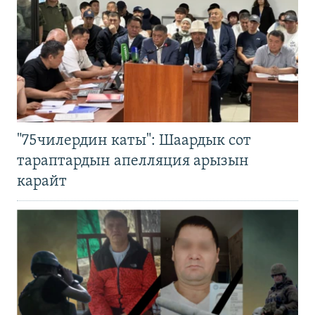
"75чилердин каты": Шаардык сот
тараптардын апелляция арызын
карайт