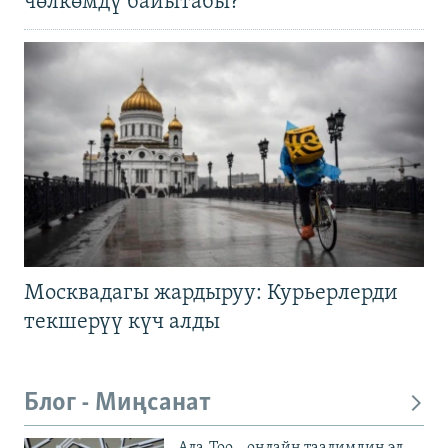
чөлкөмдү байытабы?
Москвадагы жардыруу: Курьерлерди
текшерүү күч алды
Блог - Миңсанат
Ала-Тоо – онлайн таалимдин эл