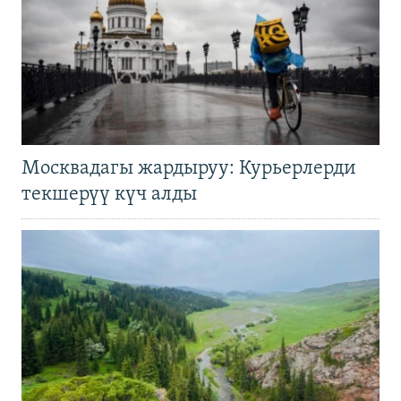
Москвадагы жардыруу: Курьерлерди
текшерүү күч алды