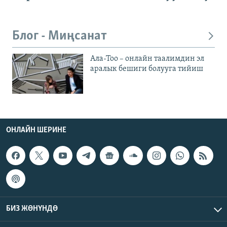
Блог - Миңсанат
Ала-Тоо – онлайн таалимдин эл
аралык бешиги болууга тийиш
ОНЛАЙН ШЕРИНЕ
БИЗ ЖӨНҮНДӨ