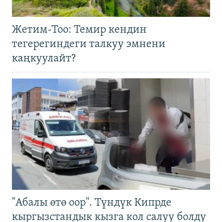
Жетим-Тоо: Темир кендин
тегерегиндеги талкуу эмнени
каңкуулайт?
"Абалы өтө оор". Түндүк Кипрде
кыргызстандык кызга кол салуу болду