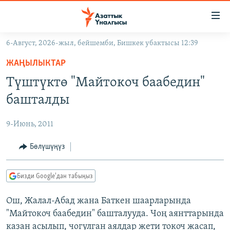
Линктер
Мазмунга
өтүңүз
6-Август, 2026-жыл, бейшемби, Бишкек убактысы 12:39
Навигацияга
ЖАҢЫЛЫКТАР
өтүңүз
ЖАҢЫЛЫКТАР
КЫРГЫЗСТАН
Издөөгө
Түштүктө "Майтокоч баабедин"
салыңыз
ДҮЙНӨ
КЫРГЫЗСТАН
башталды
УКРАИНА
САЯСАТ
ДҮЙНӨ
9-Июнь, 2011
АТАЙЫН ИЛИКТӨӨ
ЭКОНОМИКА
БОРБОР АЗИЯ
ТВ ПРОГРАММАЛАР
Бөлүшүңүз
МАДАНИЯТ
ПОДКАСТ
БҮГҮН АЗАТТЫКТА
Бизди Google'дан табыңыз
ӨЗГӨЧӨ ПИКИР
ЭКСПЕРТТЕР ТАЛДАЙТ
Ош, Жалал-Абад жана Баткен шаарларында
БИЗ ЖАНА ДҮЙНӨ
Русский
"Майтокоч баабедин" башталууда. Чоң аянттарында
ДАНИСТЕ
казан асылып, чогулган аялдар жети токоч жасап,