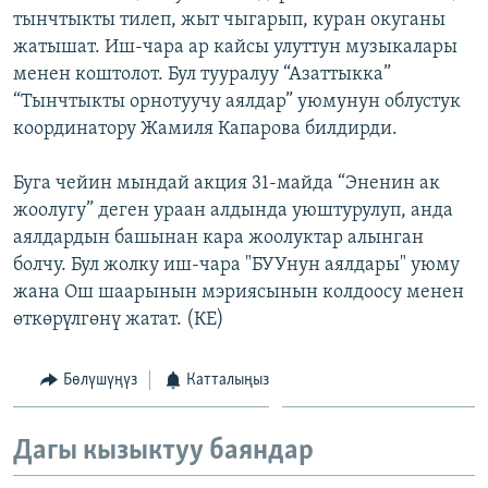
тынчтыкты тилеп, жыт чыгарып, куран окуганы
ОНЛАЙН ШЕРИНЕ
ЭЖЕ-СИҢДИЛЕР
жатышат. Иш-чара ар кайсы улуттун музыкалары
АЗАТТЫК+
менен коштолот. Бул тууралуу “Азаттыкка”
ЫҢГАЙСЫЗ СУРООЛОР
“Тынчтыкты орнотуучу аялдар” уюмунун облустук
координатору Жамиля Капарова билдирди.
ЭЕ/АРнун бардык сайттары
Буга чейин мындай акция 31-майда “Эненин ак
жоолугу” деген ураан алдында уюштурулуп, анда
аялдардын башынан кара жоолуктар алынган
болчу. Бул жолку иш-чара "БУУнун аялдары" уюму
жана Ош шаарынын мэриясынын колдоосу менен
өткөрүлгөнү жатат. (КЕ)
Бөлүшүңүз
Катталыңыз
Дагы кызыктуу баяндар