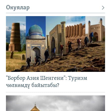
Окуялар
"Борбор Азия Шенгени": Туризм
чөлкөмдү байытабы?