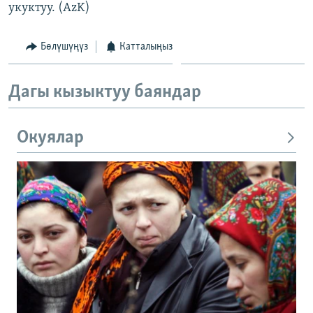
укуктуу. (AzK)
Бөлүшүңүз
Катталыңыз
Дагы кызыктуу баяндар
Окуялар