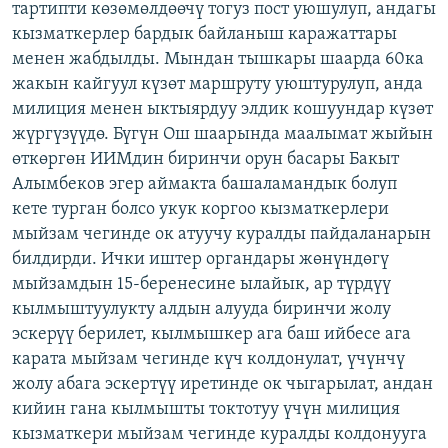
тартипти көзөмөлдөөчү тогуз пост уюшулуп, андагы
ОНЛАЙН ШЕРИНЕ
ЭЖЕ-СИҢДИЛЕР
кызматкерлер бардык байланыш каражаттары
АЗАТТЫК+
менен жабдылды. Мындан тышкары шаарда 60ка
жакын кайгуул күзөт маршруту уюштурулуп, анда
ЫҢГАЙСЫЗ СУРООЛОР
милиция менен ыктыярдуу элдик кошуундар күзөт
жүргүзүүдө. Бүгүн Ош шаарында маалымат жыйын
ЭЕ/АРнун бардык сайттары
өткөргөн ИИМдин биринчи орун басары Бакыт
Алымбеков эгер аймакта башаламандык болуп
кете турган болсо укук коргоо кызматкерлери
мыйзам чегинде ок атуучу куралды пайдаланарын
билдирди. Ички иштер органдары жөнүндөгү
мыйзамдын 15-беренесине ылайык, ар түрдүү
кылмыштуулукту алдын алууда биринчи жолу
эскерүү берилет, кылмышкер ага баш ийбесе ага
карата мыйзам чегинде күч колдонулат, үчүнчү
жолу абага эскертүү иретинде ок чыгарылат, андан
кийин гана кылмышты токтотуу үчүн милиция
кызматкери мыйзам чегинде куралды колдонууга