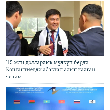
"15 млн долларлык мүлкүн берди".
Конгантиевди абактан алып калган
чечим