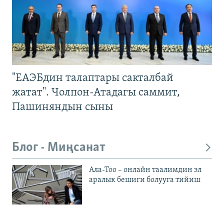
"ЕАЭБдин талаптары сакталбай
жатат". Чолпон-Атадагы саммит,
Пашиняндын сыны
Блог - Миңсанат
Ала-Тоо – онлайн таалимдин эл
аралык бешиги болууга тийиш