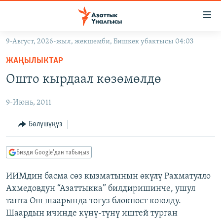
Линктер
Мазмунга
өтүңүз
9-Август, 2026-жыл, жекшемби, Бишкек убактысы 04:03
Навигацияга
ЖАҢЫЛЫКТАР
өтүңүз
ЖАҢЫЛЫКТАР
КЫРГЫЗСТАН
Издөөгө
Ошто кырдаал көзөмөлдө
салыңыз
ДҮЙНӨ
КЫРГЫЗСТАН
9-Июнь, 2011
УКРАИНА
САЯСАТ
ДҮЙНӨ
АТАЙЫН ИЛИКТӨӨ
ЭКОНОМИКА
БОРБОР АЗИЯ
Бөлүшүңүз
ТВ ПРОГРАММАЛАР
МАДАНИЯТ
Бизди Google'дан табыңыз
ПОДКАСТ
БҮГҮН АЗАТТЫКТА
ИИМдин басма сөз кызматынын өкүлү Рахматулло
ӨЗГӨЧӨ ПИКИР
ЭКСПЕРТТЕР ТАЛДАЙТ
Ахмедовдун “Азаттыкка” билдиришинче, ушул
БИЗ ЖАНА ДҮЙНӨ
тапта Ош шаарында тогуз блокпост коюлду.
Русский
Шаардын ичинде күнү-түнү иштей турган
ДАНИСТЕ