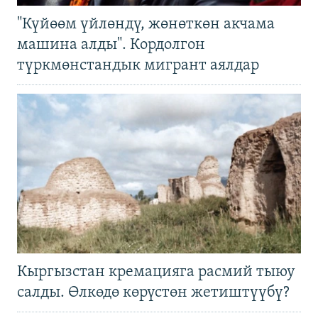
"Күйөөм үйлөндү, жөнөткөн акчама
машина алды". Кордолгон
түркмөнстандык мигрант аялдар
Кыргызстан кремацияга расмий тыюу
салды. Өлкөдө көрүстөн жетиштүүбү?