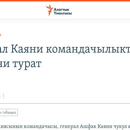
Р
ал Каяни командачылык
ни турат
з
ан табыңыз
иясынын командачысы, генерал Ашфак Каяни чукул 