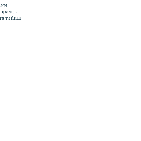
айн
 аралык
га тийиш