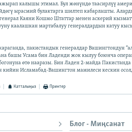
ажырап калышы этимал. Бул жөнүндө таасирлүү амер
үйдөгү ырасмий булактарга шилтеп кабарлашты. Алар
генерал Каяни Кошмо Штаттар менен аскерий кызма
ууну каалашкан мартабалуу генералдардын катуу кы
араганда, пакистандык генералдар Вашингтондун “а
на башы Усама бин Ладенди жок кылуу боюнча опера
богонуна өтө нааразы. Бин Ладен 2-майда Пакистанда
н кийин Исламабад-Вашингтон мамилеси кескин осол
з
Катталыңыз
Принтер
Блог - Миңсанат