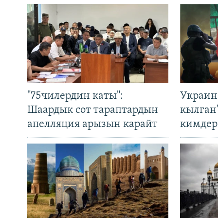
"75чилердин каты":
Украин
Шаардык сот тараптардын
кылган
апелляция арызын карайт
кимдер