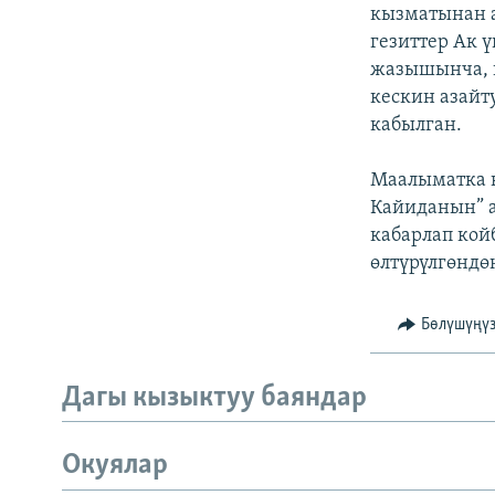
ЭЖЕ-СИҢДИЛЕР
кызматынан 
гезиттер Ак 
АЗАТТЫК+
жазышынча, 
ЫҢГАЙСЫЗ СУРООЛОР
кескин азайт
кабылган.
Маалыматка к
Кайиданын” а
кабарлап кой
өлтүрүлгөндө
Бөлүшүңү
Дагы кызыктуу баяндар
Окуялар