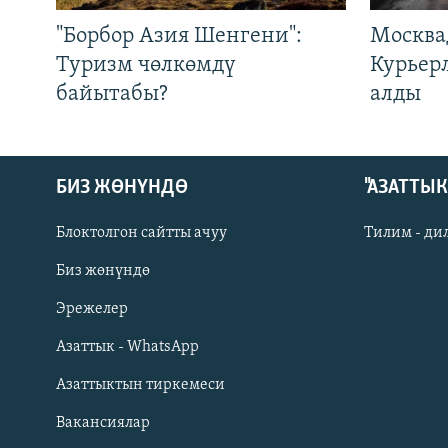
"Борбор Азия Шенгени":
Москва
Туризм чөлкөмдү
Курьер
байытабы?
алды
БИЗ ЖӨНҮНДӨ
"АЗАТТЫ
Блоктолгон сайтты ачуу
Тилим - ди
Биз жөнүндө
Русский
Эрежелер
Азаттык - WhatsApp
ОНЛАЙН ШЕРИНЕ
Азаттыктын тиркемеси
Вакансиялар