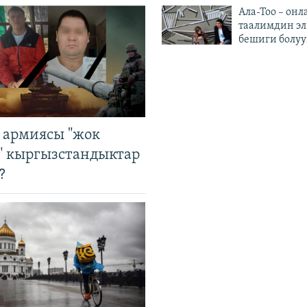
Ала-Тоо – онл
таалимдин эл
бешиги болуу
 армиясы "жок
" кыргызстандыктар
?