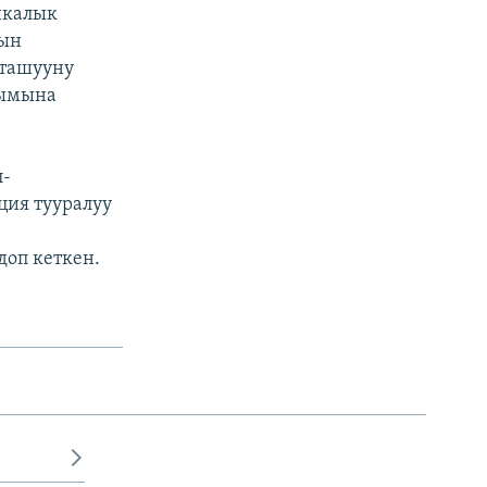
икалык
дын
тташууну
сымына
л-
ция тууралуу
доп кеткен.