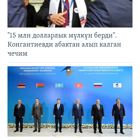
"15 млн долларлык мүлкүн берди".
Конгантиевди абактан алып калган
чечим