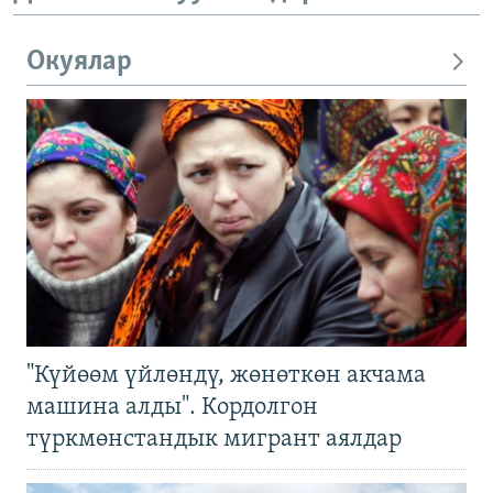
Окуялар
"Күйөөм үйлөндү, жөнөткөн акчама
машина алды". Кордолгон
түркмөнстандык мигрант аялдар