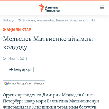
Линктер
Мазмунга
өтүңүз
9-Август, 2026-жыл, жекшемби, Бишкек убактысы 05:42
Навигацияга
ЖАҢЫЛЫКТАР
өтүңүз
ЖАҢЫЛЫКТАР
КЫРГЫЗСТАН
Издөөгө
Медведев Матвиенко айымды
салыңыз
ДҮЙНӨ
КЫРГЫЗСТАН
колдоду
УКРАИНА
САЯСАТ
ДҮЙНӨ
24-Июнь, 2011
АТАЙЫН ИЛИКТӨӨ
ЭКОНОМИКА
БОРБОР АЗИЯ
ТВ ПРОГРАММАЛАР
Бөлүшүңүз
МАДАНИЯТ
ПОДКАСТ
БҮГҮН АЗАТТЫКТА
Бизди Google'дан табыңыз
ӨЗГӨЧӨ ПИКИР
ЭКСПЕРТТЕР ТАЛДАЙТ
Орусия президенти Дмитрий Медведев Санкт-
БИЗ ЖАНА ДҮЙНӨ
Русский
Петербург шаар мэри Валентина Матвиенконун
ДАНИСТЕ
Федерациялар Кеңешинин төрайымы болуусун