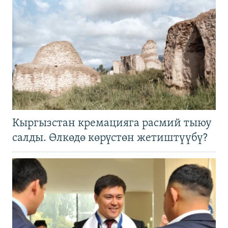
Кыргызстан кремацияга расмий тыюу
салды. Өлкөдө көрүстөн жетиштүүбү?