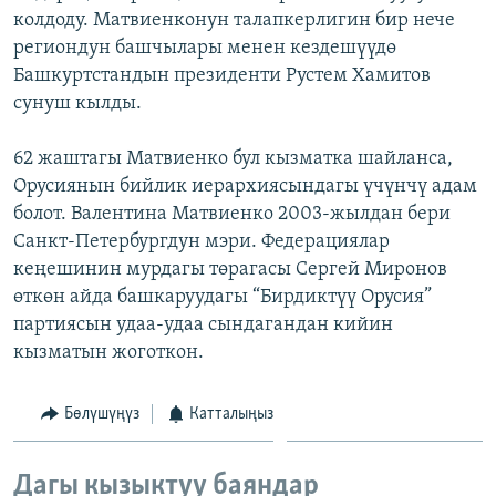
колдоду. Матвиенконун талапкерлигин бир нече
ОНЛАЙН ШЕРИНЕ
ЭЖЕ-СИҢДИЛЕР
региондун башчылары менен кездешүүдө
АЗАТТЫК+
Башкуртстандын президенти Рустем Хамитов
ЫҢГАЙСЫЗ СУРООЛОР
сунуш кылды.
62 жаштагы Матвиенко бул кызматка шайланса,
ЭЕ/АРнун бардык сайттары
Орусиянын бийлик иерархиясындагы үчүнчү адам
болот. Валентина Матвиенко 2003-жылдан бери
Санкт-Петербургдун мэри. Федерациялар
кеңешинин мурдагы төрагасы Сергей Миронов
өткөн айда башкаруудагы “Бирдиктүү Орусия”
партиясын удаа-удаа сындагандан кийин
кызматын жоготкон.
Бөлүшүңүз
Катталыңыз
Дагы кызыктуу баяндар