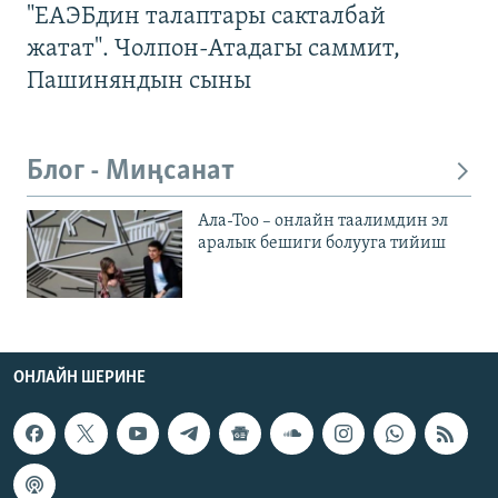
"ЕАЭБдин талаптары сакталбай
жатат". Чолпон-Атадагы саммит,
Пашиняндын сыны
Блог - Миңсанат
Ала-Тоо – онлайн таалимдин эл
аралык бешиги болууга тийиш
ОНЛАЙН ШЕРИНЕ