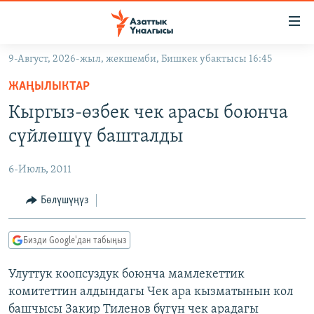
Линктер
Мазмунга
өтүңүз
9-Август, 2026-жыл, жекшемби, Бишкек убактысы 16:45
Навигацияга
ЖАҢЫЛЫКТАР
өтүңүз
ЖАҢЫЛЫКТАР
КЫРГЫЗСТАН
Издөөгө
Кыргыз-өзбек чек арасы боюнча
салыңыз
ДҮЙНӨ
КЫРГЫЗСТАН
сүйлөшүү башталды
УКРАИНА
САЯСАТ
ДҮЙНӨ
6-Июль, 2011
АТАЙЫН ИЛИКТӨӨ
ЭКОНОМИКА
БОРБОР АЗИЯ
ТВ ПРОГРАММАЛАР
Бөлүшүңүз
МАДАНИЯТ
ПОДКАСТ
БҮГҮН АЗАТТЫКТА
Бизди Google'дан табыңыз
ӨЗГӨЧӨ ПИКИР
ЭКСПЕРТТЕР ТАЛДАЙТ
Улуттук коопсуздук боюнча мамлекеттик
БИЗ ЖАНА ДҮЙНӨ
Русский
комитеттин алдындагы Чек ара кызматынын кол
ДАНИСТЕ
башчысы Закир Тиленов бүгүн чек арадагы