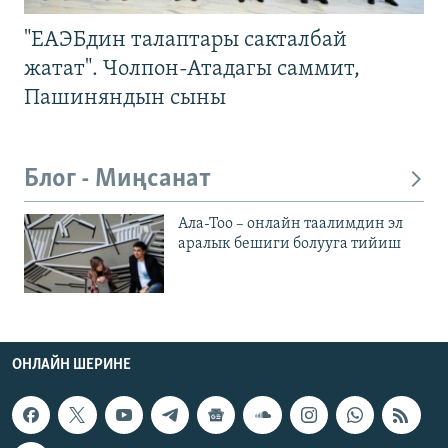
"ЕАЭБдин талаптары сакталбай
жатат". Чолпон-Атадагы саммит,
Пашиняндын сыны
Блог - Миңсанат
Ала-Тоо – онлайн таалимдин эл
аралык бешиги болууга тийиш
ОНЛАЙН ШЕРИНЕ