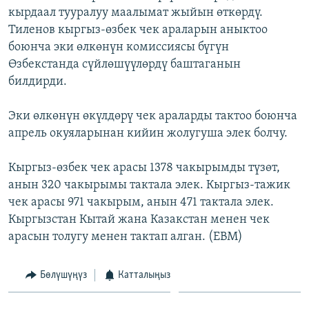
кырдаал тууралуу маалымат жыйын өткөрдү.
ОНЛАЙН ШЕРИНЕ
ЭЖЕ-СИҢДИЛЕР
Тиленов кыргыз-өзбек чек араларын аныктоо
АЗАТТЫК+
боюнча эки өлкөнүн комиссиясы бүгүн
ЫҢГАЙСЫЗ СУРООЛОР
Өзбекстанда сүйлөшүүлөрдү баштаганын
билдирди.
ЭЕ/АРнун бардык сайттары
Эки өлкөнүн өкүлдөрү чек араларды тактоо боюнча
апрель окуяларынан кийин жолугуша элек болчу.
Кыргыз-өзбек чек арасы 1378 чакырымды түзөт,
анын 320 чакырымы тактала элек. Кыргыз-тажик
чек арасы 971 чакырым, анын 471 тактала элек.
Кыргызстан Кытай жана Казакстан менен чек
арасын толугу менен тактап алган. (EBM)
Бөлүшүңүз
Катталыңыз