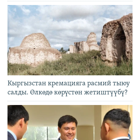
Кыргызстан кремацияга расмий тыюу
салды. Өлкөдө көрүстөн жетиштүүбү?