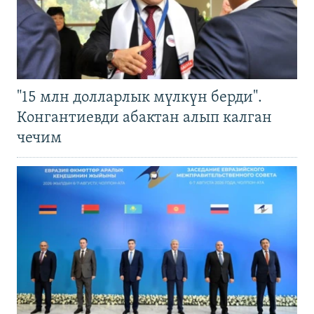
"15 млн долларлык мүлкүн берди".
Конгантиевди абактан алып калган
чечим