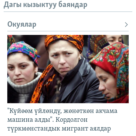
Дагы кызыктуу баяндар
Окуялар
"Күйөөм үйлөндү, жөнөткөн акчама
машина алды". Кордолгон
түркмөнстандык мигрант аялдар