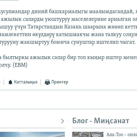
мусулмандар диний башкармалыгы маалымдагандай, 
ажылык сапарды уюштуруу маселелерине арналган э
ышуу үчүн Татарстандын Казань шаарына жөнөп кет
мамлекеттин өкүлдөрү катышмакчы жана талкуу соңу
турууну жакшыртуу боюнча сунуштар иштелип чыгат.
а былтыркы ажылык сапар бир топ кыңыр иштер мене
олчу. (EBM)
з
Катталыңыз
Принтер
Блог - Миңсанат
Ала-Тоо – онл