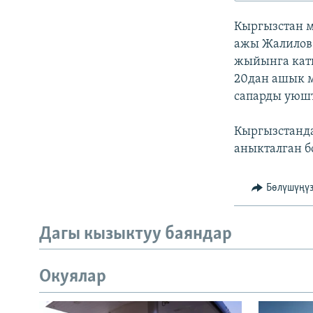
ЭЖЕ-СИҢДИЛЕР
Кыргызстан 
АЗАТТЫК+
ажы Жалилов 
ЫҢГАЙСЫЗ СУРООЛОР
жыйынга кат
20дан ашык 
сапарды уюш
Кыргызстанд
аныкталган б
Бөлүшүңү
Дагы кызыктуу баяндар
Окуялар