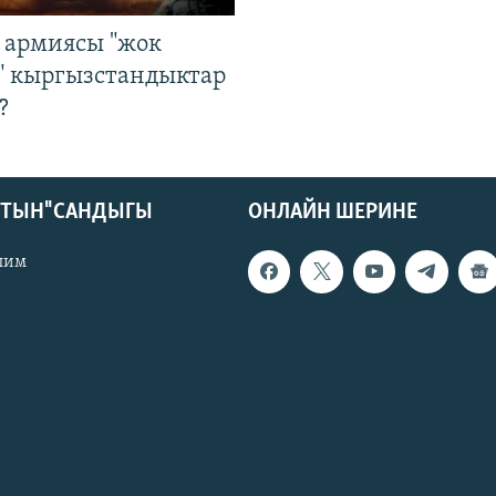
 армиясы "жок
" кыргызстандыктар
?
КТЫН" САНДЫГЫ
ОНЛАЙН ШЕРИНЕ
лим