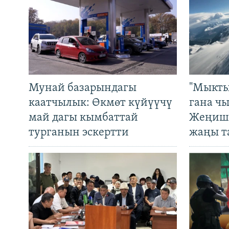
Мунай базарындагы
"Мыкты
каатчылык: Өкмөт күйүүчү
гана ч
май дагы кымбаттай
Жеңиш 
турганын эскертти
жаңы т