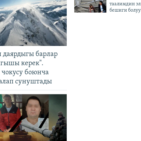
таалимдин эл
бешиги болуу
 даярдыгы барлар
ыгышы керек".
чокусу боюнча
алап сунуштады