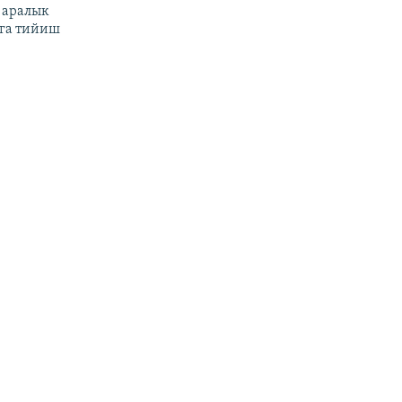
 аралык
га тийиш