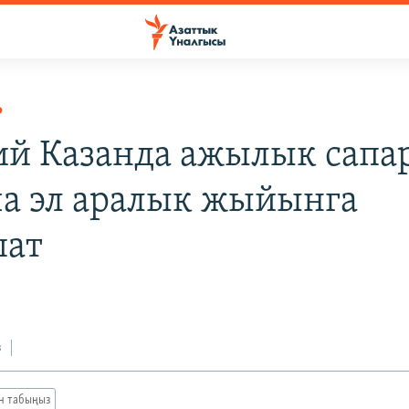
Р
й Казанда ажылык сапа
а эл аралык жыйынга
шат
з
ан табыңыз