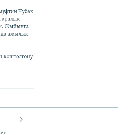
муфтий Чубак
л аралык
ти. Жыйынга
нда ажылык
н коштолгону
айн