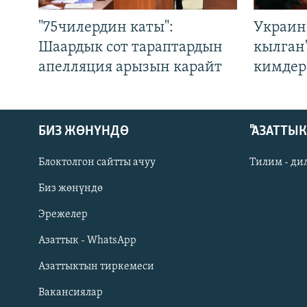
"75чилердин каты":
Украин
Шаардык сот тараптардын
кылган
апелляция арызын карайт
кимдер
БИЗ ЖӨНҮНДӨ
"АЗАТТЫ
Блоктолгон сайтты ачуу
Тилим - ди
Биз жөнүндө
Русский
Эрежелер
Азаттык - WhatsApp
ОНЛАЙН ШЕРИНЕ
Азаттыктын тиркемеси
Вакансиялар