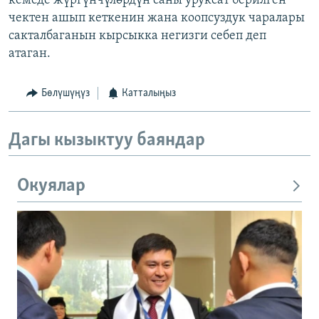
кемеде жүргүнчүлөрдүн саны уруксат берилген
чектен ашып кеткенин жана коопсуздук чаралары
сакталбаганын кырсыкка негизги себеп деп
атаган.
Бөлүшүңүз
Катталыңыз
Дагы кызыктуу баяндар
Окуялар