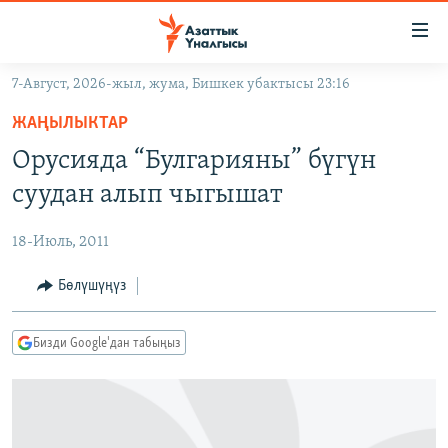
Линктер
Мазмунга
өтүңүз
7-Август, 2026-жыл, жума, Бишкек убактысы 23:16
Навигацияга
ЖАҢЫЛЫКТАР
өтүңүз
ЖАҢЫЛЫКТАР
КЫРГЫЗСТАН
Издөөгө
Орусияда “Булгарияны” бүгүн
салыңыз
ДҮЙНӨ
КЫРГЫЗСТАН
суудан алып чыгышат
УКРАИНА
САЯСАТ
ДҮЙНӨ
18-Июль, 2011
АТАЙЫН ИЛИКТӨӨ
ЭКОНОМИКА
БОРБОР АЗИЯ
ТВ ПРОГРАММАЛАР
Бөлүшүңүз
МАДАНИЯТ
ПОДКАСТ
БҮГҮН АЗАТТЫКТА
Бизди Google'дан табыңыз
ӨЗГӨЧӨ ПИКИР
ЭКСПЕРТТЕР ТАЛДАЙТ
БИЗ ЖАНА ДҮЙНӨ
Русский
ДАНИСТЕ