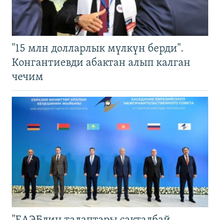
"15 млн долларлык мүлкүн берди".
Конгантиевди абактан алып калган
чечим