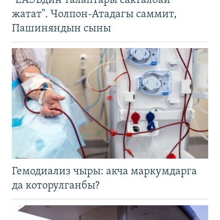
"ЕАЭБдин талаптары сакталбай
жатат". Чолпон-Атадагы саммит,
Пашиняндын сыны
Гемодиализ чыры: акча маркумдарга
да которулганбы?