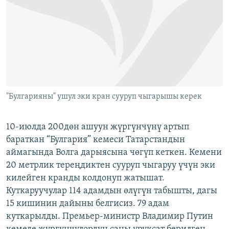
ОНЛАЙН ШЕРИНЕ
ЭЖЕ-СИҢДИЛЕР
АЗАТТЫК+
ЫҢГАЙСЫЗ СУРООЛОР
ЭЕ/АРнун бардык сайттары
"Булгарияны" ушул эки кран сууруп чыгарышы керек
10-июлда 200дөн ашуун жүргүнчүнү артып
бараткан “Булгария” кемеси Татарстандын
аймагында Волга дарыясына чөгүп кеткен. Кемени
20 метрлик тереңдиктен сууруп чыгаруу үчүн эки
килейген кранды колдонуп жатышат.
Куткаруучулар 114 адамдын өлүгүн табышты, дагы
15 кишинин дайыны белгисиз. 79 адам
куткарылды. Премьер-министр Владимир Путин