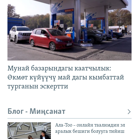
Мунай базарындагы каатчылык:
Өкмөт күйүүчү май дагы кымбаттай
турганын эскертти
Блог - Миңсанат
Ала-Тоо – онлайн таалимдин эл
аралык бешиги болууга тийиш