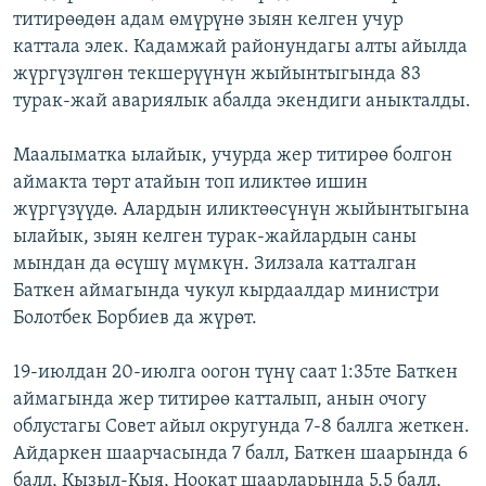
титирөөдөн адам өмүрүнө зыян келген учур
ОНЛАЙН ШЕРИНЕ
ЭЖЕ-СИҢДИЛЕР
каттала элек. Кадамжай районундагы алты айылда
АЗАТТЫК+
жүргүзүлгөн текшерүүнүн жыйынтыгында 83
ЫҢГАЙСЫЗ СУРООЛОР
турак-жай авариялык абалда экендиги аныкталды.
Маалыматка ылайык, учурда жер титирөө болгон
ЭЕ/АРнун бардык сайттары
аймакта төрт атайын топ иликтөө ишин
жүргүзүүдө. Алардын иликтөөсүнүн жыйынтыгына
ылайык, зыян келген турак-жайлардын саны
мындан да өсүшү мүмкүн. Зилзала катталган
Баткен аймагында чукул кырдаалдар министри
Болотбек Борбиев да жүрөт.
19-июлдан 20-июлга оогон түнү саат 1:35те Баткен
аймагында жер титирөө катталып, анын очогу
облустагы Совет айыл округунда 7-8 баллга жеткен.
Айдаркен шаарчасында 7 балл, Баткен шаарында 6
балл, Кызыл-Кыя, Ноокат шаарларында 5,5 балл,