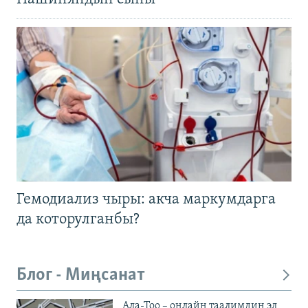
Гемодиализ чыры: акча маркумдарга
да которулганбы?
Блог - Миңсанат
Ала-Тоо – онлайн таалимдин эл