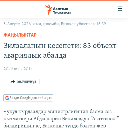
Линктер
Мазмунга
өтүңүз
8-Август, 2026-жыл, ишемби, Бишкек убактысы 15:39
Навигацияга
ЖАҢЫЛЫКТАР
өтүңүз
ЖАҢЫЛЫКТАР
КЫРГЫЗСТАН
Издөөгө
Зилзаланын кесепети: 83 объект
салыңыз
ДҮЙНӨ
КЫРГЫЗСТАН
авариялык абалда
УКРАИНА
САЯСАТ
ДҮЙНӨ
20-Июль, 2011
АТАЙЫН ИЛИКТӨӨ
ЭКОНОМИКА
БОРБОР АЗИЯ
ТВ ПРОГРАММАЛАР
Бөлүшүңүз
МАДАНИЯТ
ПОДКАСТ
БҮГҮН АЗАТТЫКТА
Бизди Google'дан табыңыз
ӨЗГӨЧӨ ПИКИР
ЭКСПЕРТТЕР ТАЛДАЙТ
Чукул кырдаалдар министрлигинин басма сөз
БИЗ ЖАНА ДҮЙНӨ
Русский
кызматкери Абдишарип Бекиловдун “Азаттыкка”
ДАНИСТЕ
билдиришинче, Баткенде түндө болгон жер