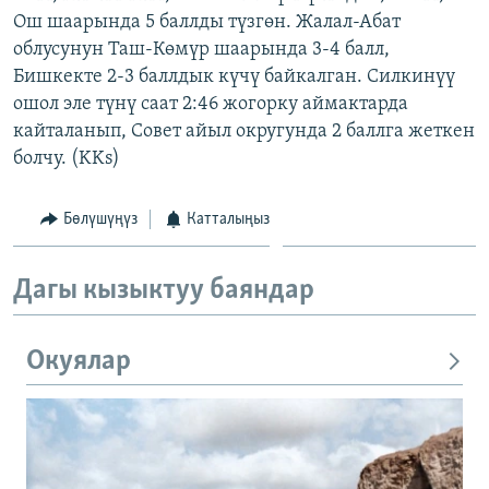
Ош шаарында 5 баллды түзгөн. Жалал-Абат
облусунун Таш-Көмүр шаарында 3-4 балл,
Бишкекте 2-3 баллдык күчү байкалган. Силкинүү
ошол эле түнү саат 2:46 жогорку аймактарда
кайталанып, Совет айыл округунда 2 баллга жеткен
болчу. (KKs)
Бөлүшүңүз
Катталыңыз
Дагы кызыктуу баяндар
Окуялар