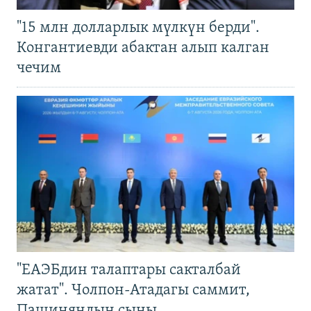
"15 млн долларлык мүлкүн берди".
Конгантиевди абактан алып калган
чечим
"ЕАЭБдин талаптары сакталбай
жатат". Чолпон-Атадагы саммит,
Пашиняндын сыны