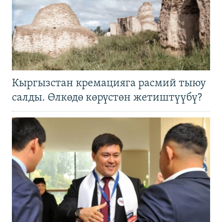
Кыргызстан кремацияга расмий тыюу
салды. Өлкөдө көрүстөн жетиштүүбү?