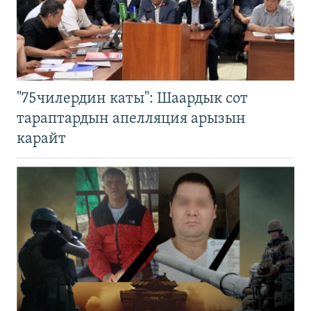
"75чилердин каты": Шаардык сот
тараптардын апелляция арызын
карайт