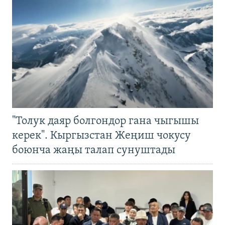
"Толук даяр болгондор гана чыгышы
керек". Кыргызстан Жеңиш чокусу
боюнча жаңы талап сунуштады