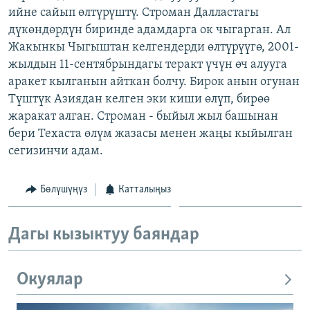
ийне сайып өлтүрүштү. Строман Далластагы
ОНЛАЙН ШЕРИНЕ
ЭЖЕ-СИҢДИЛЕР
дүкөндөрдүн биринде адамдарга ок чыгарган. Ал
АЗАТТЫК+
Жакынкы Чыгыштан келгендерди өлтүрүүгө, 2001-
ЫҢГАЙСЫЗ СУРООЛОР
жылдын 11-сентябрындагы теракт үчүн өч алууга
аракет кылганын айткан болчу. Бирок анын огунан
Түштүк Азиядан келген эки киши өлүп, бирөө
ЭЕ/АРнун бардык сайттары
жаракат алган. Строман - быйыл жыл башынан
бери Техаста өлүм жазасы менен жаңы кыйылган
сегизинчи адам.
Бөлүшүңүз
Катталыңыз
Дагы кызыктуу баяндар
Окуялар