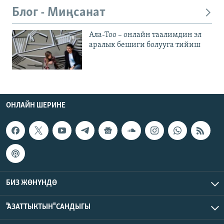
Блог - Миңсанат
Ала-Тоо – онлайн таалимдин эл
аралык бешиги болууга тийиш
ОНЛАЙН ШЕРИНЕ
БИЗ ЖӨНҮНДӨ
"АЗАТТЫКТЫН" САНДЫГЫ