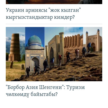
Украин армиясы "жок кылган"
кыргызстандыктар кимдер?
"Борбор Азия Шенгени": Туризм
чөлкөмдү байытабы?