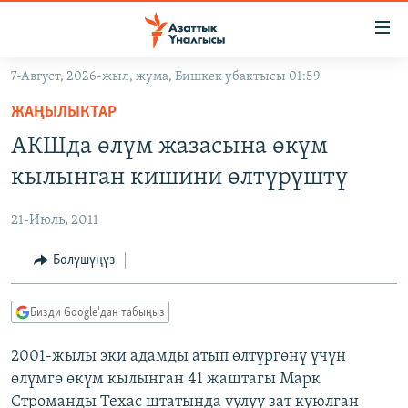
Линктер
Мазмунга
өтүңүз
7-Август, 2026-жыл, жума, Бишкек убактысы 01:59
Навигацияга
ЖАҢЫЛЫКТАР
өтүңүз
ЖАҢЫЛЫКТАР
КЫРГЫЗСТАН
Издөөгө
АКШда өлүм жазасына өкүм
салыңыз
ДҮЙНӨ
КЫРГЫЗСТАН
кылынган кишини өлтүрүштү
УКРАИНА
САЯСАТ
ДҮЙНӨ
21-Июль, 2011
АТАЙЫН ИЛИКТӨӨ
ЭКОНОМИКА
БОРБОР АЗИЯ
ТВ ПРОГРАММАЛАР
Бөлүшүңүз
МАДАНИЯТ
ПОДКАСТ
БҮГҮН АЗАТТЫКТА
Бизди Google'дан табыңыз
ӨЗГӨЧӨ ПИКИР
ЭКСПЕРТТЕР ТАЛДАЙТ
2001-жылы эки адамды атып өлтүргөнү үчүн
БИЗ ЖАНА ДҮЙНӨ
Русский
өлүмгө өкүм кылынган 41 жаштагы Марк
ДАНИСТЕ
Строманды Техас штатында уулуу зат куюлган