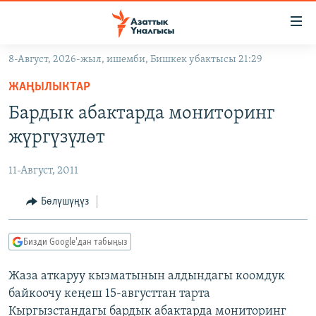
Линктер
Мазмунга
өтүңүз
8-Август, 2026-жыл, ишемби, Бишкек убактысы 21:29
Навигацияга
ЖАҢЫЛЫКТАР
өтүңүз
ЖАҢЫЛЫКТАР
КЫРГЫЗСТАН
Издөөгө
Бардык абактарда мониторинг
салыңыз
ДҮЙНӨ
КЫРГЫЗСТАН
жүргүзүлөт
УКРАИНА
САЯСАТ
ДҮЙНӨ
11-Август, 2011
АТАЙЫН ИЛИКТӨӨ
ЭКОНОМИКА
БОРБОР АЗИЯ
ТВ ПРОГРАММАЛАР
Бөлүшүңүз
МАДАНИЯТ
ПОДКАСТ
БҮГҮН АЗАТТЫКТА
Бизди Google'дан табыңыз
ӨЗГӨЧӨ ПИКИР
ЭКСПЕРТТЕР ТАЛДАЙТ
Жаза аткаруу кызматынын алдындагы коомдук
БИЗ ЖАНА ДҮЙНӨ
Русский
байкоочу кеңеш 15-августтан тарта
ДАНИСТЕ
Кыргызстандагы бардык абактарда мониторинг