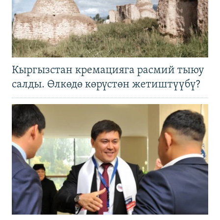
Кыргызстан кремацияга расмий тыюу
салды. Өлкөдө көрүстөн жетиштүүбү?