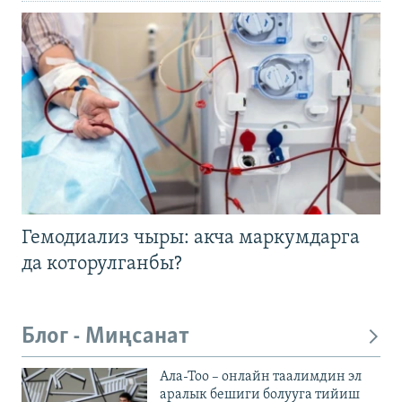
Гемодиализ чыры: акча маркумдарга
да которулганбы?
Блог - Миңсанат
Ала-Тоо – онлайн таалимдин эл
аралык бешиги болууга тийиш