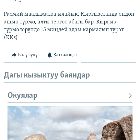
Расмий маалыматка ылайык, Кыргызстанда ондон
ашык түрмө, алты тергөө абагы бар. Кыргыз
түрмөлөрүндө 15 миңдей адам кармалып турат.
(KKs)
Бөлүшүңүз
Катталыңыз
Дагы кызыктуу баяндар
Окуялар