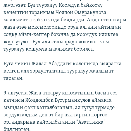
жүргүзөт. Бул тууралуу Коомдук байкоочу
ОНЛАЙН ШЕРИНЕ
ЭЖЕ-СИҢДИЛЕР
кеңештин төрайымы Чолпон Өмүракунова
АЗАТТЫК+
маалымат жыйынында билдирди. Андан тышкары
ЫҢГАЙСЫЗ СУРООЛОР
жаза өтөө мекемелеринде орун алганы айтылган
соңку айың-кептер боюнча да коомдук иликтөө
жүргүзүлөт. Бул иликтөөлөрдүн жыйынтыгы
ЭЕ/АРнун бардык сайттары
тууралуу кошумча маалымат берилет.
Буга чейин Жалал-Абаддагы колонияда зыяратка
келген аял зордукталганы тууралуу маалымат
тараган.
9-августта Жаза аткаруу кызматынын басма сөз
катчысы Жолдошбек Бусурманкулов аймакта
мындай факт катталбаганын, ал түгүл түрмөдө
зордукталдым деп эч бир аял тартип коргоо
органдарына кайрылбаганын "Азаттыкка"
билдирген.