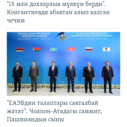
"15 млн долларлык мүлкүн берди".
Конгантиевди абактан алып калган
чечим
"ЕАЭБдин талаптары сакталбай
жатат". Чолпон-Атадагы саммит,
Пашиняндын сыны