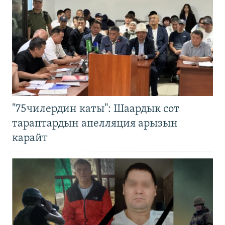
"75чилердин каты": Шаардык сот
тараптардын апелляция арызын
карайт