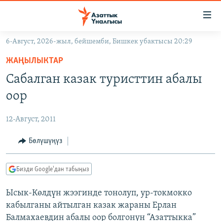
Линктер
Мазмунга
өтүңүз
6-Август, 2026-жыл, бейшемби, Бишкек убактысы 20:29
Навигацияга
ЖАҢЫЛЫКТАР
өтүңүз
ЖАҢЫЛЫКТАР
КЫРГЫЗСТАН
Издөөгө
Сабалган казак туристтин абалы
салыңыз
ДҮЙНӨ
КЫРГЫЗСТАН
оор
УКРАИНА
САЯСАТ
ДҮЙНӨ
12-Август, 2011
АТАЙЫН ИЛИКТӨӨ
ЭКОНОМИКА
БОРБОР АЗИЯ
ТВ ПРОГРАММАЛАР
Бөлүшүңүз
МАДАНИЯТ
ПОДКАСТ
БҮГҮН АЗАТТЫКТА
Бизди Google'дан табыңыз
ӨЗГӨЧӨ ПИКИР
ЭКСПЕРТТЕР ТАЛДАЙТ
Ысык-Көлдүн жээгинде тонолуп, ур-токмокко
БИЗ ЖАНА ДҮЙНӨ
Русский
кабылганы айтылган казак жараны Ерлан
ДАНИСТЕ
Балмахаевдин абалы оор болгонун “Азаттыкка”