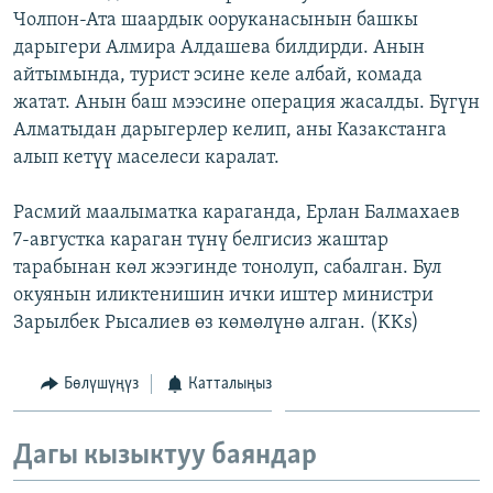
Чолпон-Ата шаардык ооруканасынын башкы
ОНЛАЙН ШЕРИНЕ
ЭЖЕ-СИҢДИЛЕР
дарыгери Алмира Алдашева билдирди. Анын
АЗАТТЫК+
айтымында, турист эсине келе албай, комада
ЫҢГАЙСЫЗ СУРООЛОР
жатат. Анын баш мээсине операция жасалды. Бүгүн
Алматыдан дарыгерлер келип, аны Казакстанга
алып кетүү маселеси каралат.
ЭЕ/АРнун бардык сайттары
Расмий маалыматка караганда, Ерлан Балмахаев
7-августка караган түнү белгисиз жаштар
тарабынан көл жээгинде тонолуп, сабалган. Бул
окуянын иликтенишин ички иштер министри
Зарылбек Рысалиев өз көмөлүнө алган. (KKs)
Бөлүшүңүз
Катталыңыз
Дагы кызыктуу баяндар