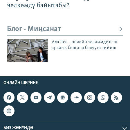
чөлкөмдү байытабы?
Блог - Миңсанат
Ала-Тоо – онлайн таалимдин эл
аралык бешиги болууга тийиш
ОНЛАЙН ШЕРИНЕ
БИЗ ЖӨНҮНДӨ