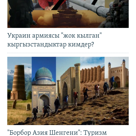
Украин армиясы "жок кылган"
кыргызстандыктар кимдер?
"Борбор Азия Шенгени": Туризм