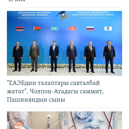
"ЕАЭБдин талаптары сакталбай
жатат". Чолпон-Атадагы саммит,
Пашиняндын сыны