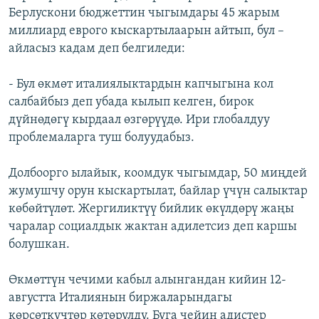
Берлускони бюджеттин чыгымдары 45 жарым
ОНЛАЙН ШЕРИНЕ
ЭЖЕ-СИҢДИЛЕР
миллиард еврого кыскартылаарын айтып, бул –
АЗАТТЫК+
айласыз кадам деп белгиледи:
ЫҢГАЙСЫЗ СУРООЛОР
- Бул өкмөт италиялыктардын капчыгына кол
салбайбыз деп убада кылып келген, бирок
ЭЕ/АРнун бардык сайттары
дүйнөдөгү кырдаал өзгөрүүдө. Ири глобалдуу
проблемаларга туш болуудабыз.
Долбоорго ылайык, коомдук чыгымдар, 50 миңдей
жумушчу орун кыскартылат, байлар үчүн салыктар
көбөйтүлөт. Жергиликтүү бийлик өкүлдөрү жаңы
чаралар социалдык жактан адилетсиз деп каршы
болушкан.
Өкмөттүн чечими кабыл алынгандан кийин 12-
августта Италиянын биржаларындагы
көрсөткүчтөр көтөрүлдү. Буга чейин адистер