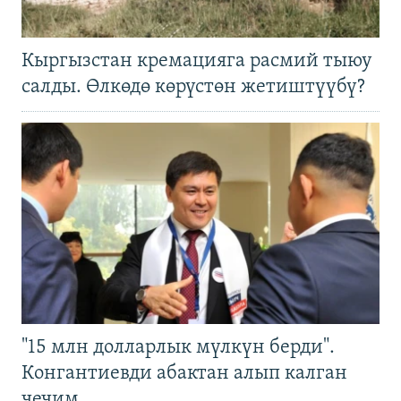
Кыргызстан кремацияга расмий тыюу
салды. Өлкөдө көрүстөн жетиштүүбү?
"15 млн долларлык мүлкүн берди".
Конгантиевди абактан алып калган
чечим