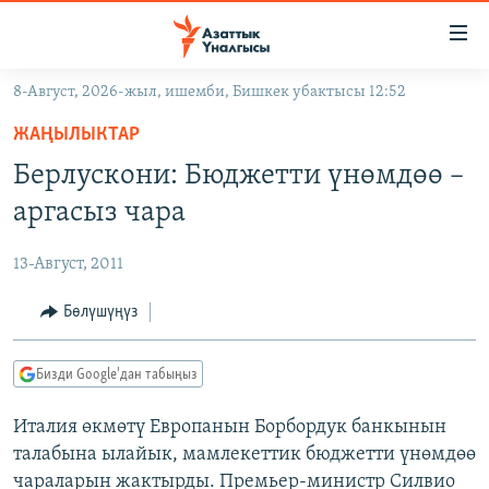
Линктер
Мазмунга
өтүңүз
8-Август, 2026-жыл, ишемби, Бишкек убактысы 12:52
Навигацияга
ЖАҢЫЛЫКТАР
өтүңүз
ЖАҢЫЛЫКТАР
КЫРГЫЗСТАН
Издөөгө
Берлускони: Бюджетти үнөмдөө –
салыңыз
ДҮЙНӨ
КЫРГЫЗСТАН
аргасыз чара
УКРАИНА
САЯСАТ
ДҮЙНӨ
13-Август, 2011
АТАЙЫН ИЛИКТӨӨ
ЭКОНОМИКА
БОРБОР АЗИЯ
ТВ ПРОГРАММАЛАР
Бөлүшүңүз
МАДАНИЯТ
ПОДКАСТ
БҮГҮН АЗАТТЫКТА
Бизди Google'дан табыңыз
ӨЗГӨЧӨ ПИКИР
ЭКСПЕРТТЕР ТАЛДАЙТ
Италия өкмөтү Европанын Борбордук банкынын
БИЗ ЖАНА ДҮЙНӨ
Русский
талабына ылайык, мамлекеттик бюджетти үнөмдөө
ДАНИСТЕ
чараларын жактырды. Премьер-министр Силвио