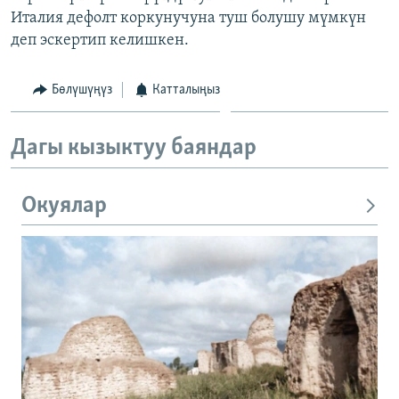
Италия дефолт коркунучуна туш болушу мүмкүн
деп эскертип келишкен.
Бөлүшүңүз
Катталыңыз
Дагы кызыктуу баяндар
Окуялар