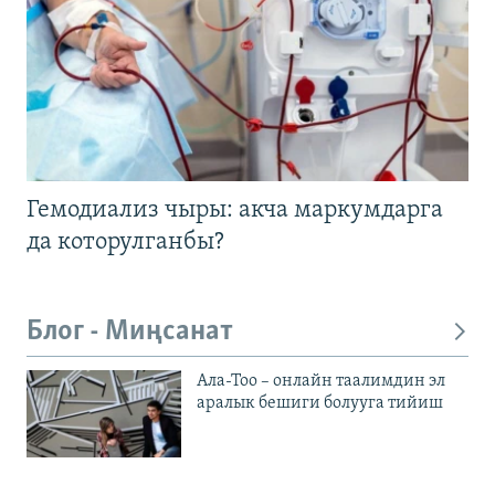
Гемодиализ чыры: акча маркумдарга
да которулганбы?
Блог - Миңсанат
Ала-Тоо – онлайн таалимдин эл
аралык бешиги болууга тийиш