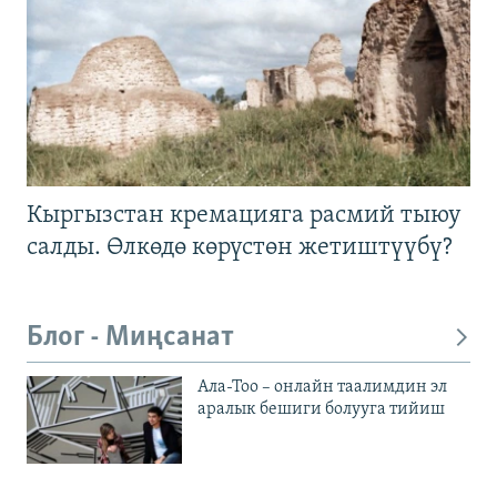
Кыргызстан кремацияга расмий тыюу
салды. Өлкөдө көрүстөн жетиштүүбү?
Блог - Миңсанат
Ала-Тоо – онлайн таалимдин эл
аралык бешиги болууга тийиш