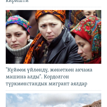
киришти
"Күйөөм үйлөндү, жөнөткөн акчама
машина алды". Кордолгон
түркмөнстандык мигрант аялдар