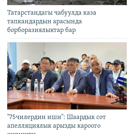
Татарстандагы чабуулда каза
тапкандардын арасында
борборазиялыктар бар
"75чилердин иши": Шаардык сот
апелляциялык арызды кароого