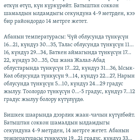
өткүн өтүп, күн күркүрөйт. Батыштан соккон
ОНЛАЙН ШЕРИНЕ
ЭЖЕ-СИҢДИЛЕР
шамалдын ылдамдыгы секундуна 4-9 метрден, кээ
АЗАТТЫК+
бир райондордо 14 метрге жетет.
ЫҢГАЙСЫЗ СУРООЛОР
Абанын температурасы: Чүй облусунда түнкүсүн
16…21, күндүз 30…35, Талас облусунда түнкүсүн 11…
ЭЕ/АРнун бардык сайттары
16, күндүз 29…34, Баткен аймагында түнкүсүн 17…
22, күндүз 30…35, Ош жана Жалал-Абад
облустарында түнкүсүн 17…22, күндүз 31…36, Ысык-
Көл облусунда түнкүсүн 9…14, күндүз 22…27, Нарын
облусунда түнкүсүн 5…10, күндүз 24…29 градус
жылуу. Тоолордо түнкүсүн 0…-5 градус, күндүз 7…12
градус жылуу болору күтүлүүдө.
Бишкек шаарында дээрлик жаан-чачын күтүлбөйт.
Батыштан соккон шамалдын ылдамдыгы
секундуна 4-9 метрден, 14 метрге жетет. Абанын
температурасы түнкүсүн 19…21 градус, күндүз 33…