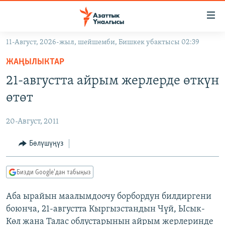
Линктер
Мазмунга
өтүңүз
11-Август, 2026-жыл, шейшемби, Бишкек убактысы 02:39
Навигацияга
ЖАҢЫЛЫКТАР
өтүңүз
ЖАҢЫЛЫКТАР
КЫРГЫЗСТАН
Издөөгө
21-августта айрым жерлерде өткүн
салыңыз
ДҮЙНӨ
КЫРГЫЗСТАН
өтөт
УКРАИНА
САЯСАТ
ДҮЙНӨ
20-Август, 2011
АТАЙЫН ИЛИКТӨӨ
ЭКОНОМИКА
БОРБОР АЗИЯ
ТВ ПРОГРАММАЛАР
Бөлүшүңүз
МАДАНИЯТ
ПОДКАСТ
БҮГҮН АЗАТТЫКТА
Бизди Google'дан табыңыз
ӨЗГӨЧӨ ПИКИР
ЭКСПЕРТТЕР ТАЛДАЙТ
Аба ырайын маалымдоочу борбордун билдиргени
БИЗ ЖАНА ДҮЙНӨ
Русский
боюнча, 21-августта Кыргызстандын Чүй, Ысык-
ДАНИСТЕ
Көл жана Талас облустарынын айрым жерлеринде