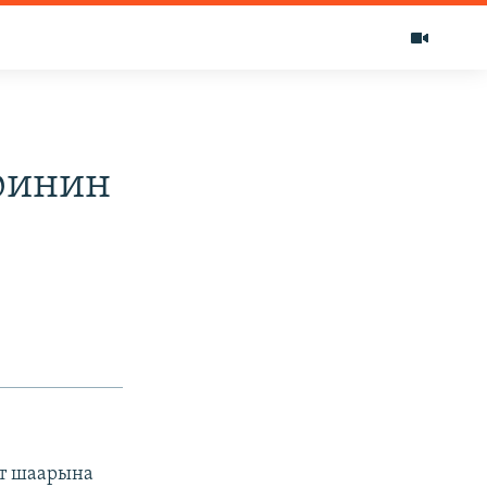
финин
рт шаарына