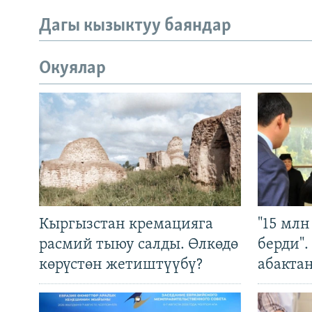
Дагы кызыктуу баяндар
Окуялар
Кыргызстан кремацияга
"15 мл
расмий тыюу салды. Өлкөдө
берди"
көрүстөн жетиштүүбү?
абакта