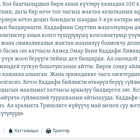
Кол башчылардын бири анын күчтөрү калаадан 100 
енин, дагы бир нече топ чыгыш жактан келатканын ы
рлери кечээ деңиз боюндагы шаарды 3-күн катары м
ын билдиришти. Каддафини Сирттин жашоочулары да
алитиктер анын колго түшүрүлүшү козголоңчулар үчү
 жана символикалык жактан маанилүү болмокчу деше
н басма сөз катчысы Ахмед Омар Бани Каддафи Ливия
чүн жооп берүүгө тийиш деп билдирди. Ал ошондой 
 миңдей туткун бошотулганын айтты. Бирок соңку айла
камакка алынган. Жана эркиндикке чыга электерди
елгисиз. Кечээ Каддафи бийликти өткөрүп берүү сүйл
рдыгын маалымат катчысы аркылуу билдирген эле. Ко
мөйүнчө сүйлөшпөй турушканын айтышууда. Каддафи 
из. Ал аралыкта Триполиге күйүүчү май менен суу же
үтүлүүдө.
з
Катталыңыз
Принтер