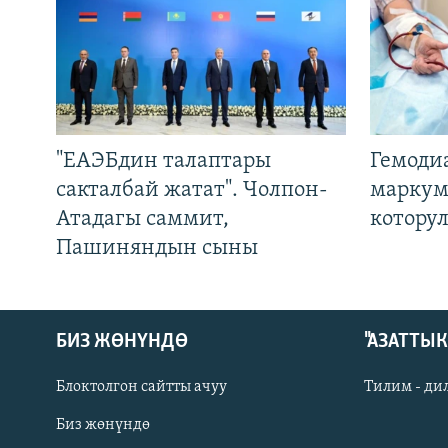
"ЕАЭБдин талаптары
Гемоди
сакталбай жатат". Чолпон-
маркум
Атадагы саммит,
котору
Пашиняндын сыны
БИЗ ЖӨНҮНДӨ
"АЗАТТЫ
Блоктолгон сайтты ачуу
Тилим - ди
Биз жөнүндө