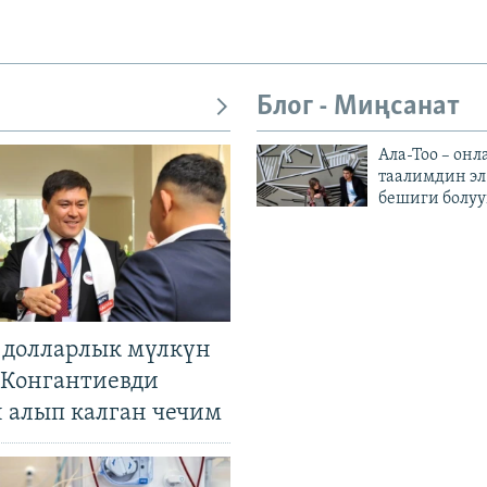
Блог - Миңсанат
Ала-Тоо – онл
таалимдин эл
бешиги болуу
н долларлык мүлкүн
. Конгантиевди
н алып калган чечим