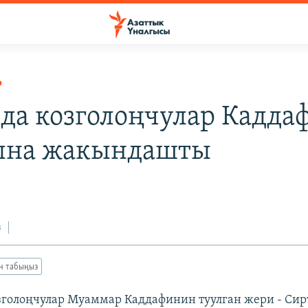
Р
да козголоңчулар Кадда
ына жакындашты
з
ан табыңыз
голоңчулар Муаммар Каддафинин туулган жери - Си