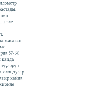
километр
растады.
енен
гы эле
н
т.
да жасаган
эле
рда 57-60
н кайда
өшүүлөрүн
зголоңчулар
азыр кайда
ткириле