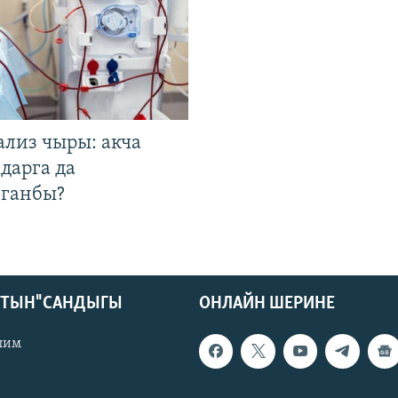
ализ чыры: акча
дарга да
лганбы?
КТЫН" САНДЫГЫ
ОНЛАЙН ШЕРИНЕ
лим