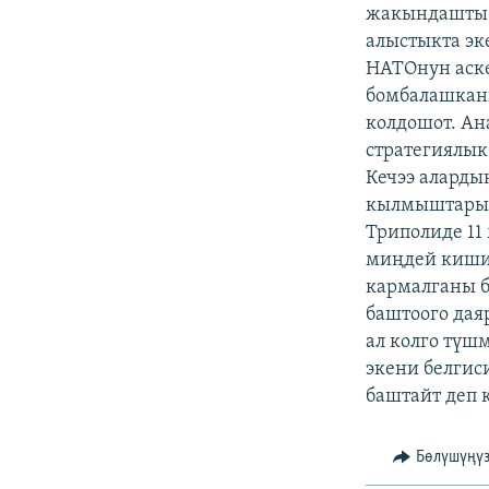
ЭЖЕ-СИҢДИЛЕР
жакындашты. 
алыстыкта эк
АЗАТТЫК+
НАТОнун аске
ЫҢГАЙСЫЗ СУРООЛОР
бомбалашкан
колдошот. Ан
стратегиялык
Кечээ аларды
кылмыштары ү
Триполиде 11
миңдей киши 
кармалганы б
баштоого дая
ал колго түш
экени белгис
баштайт деп к
Бөлүшүңү