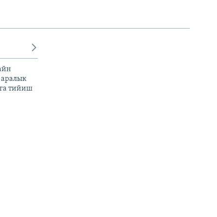
айн
 аралык
га тийиш