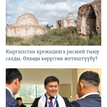
Кыргызстан кремацияга расмий тыюу
салды. Өлкөдө көрүстөн жетиштүүбү?