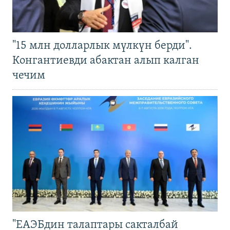
"15 млн долларлык мүлкүн берди".
Конгантиевди абактан алып калган
чечим
"ЕАЭБдин талаптары сакталбай