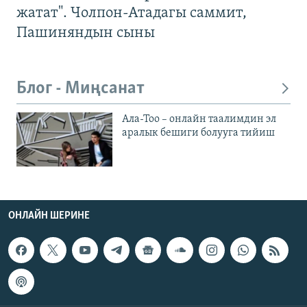
жатат". Чолпон-Атадагы саммит,
Пашиняндын сыны
Блог - Миңсанат
Ала-Тоо – онлайн таалимдин эл
аралык бешиги болууга тийиш
ОНЛАЙН ШЕРИНЕ