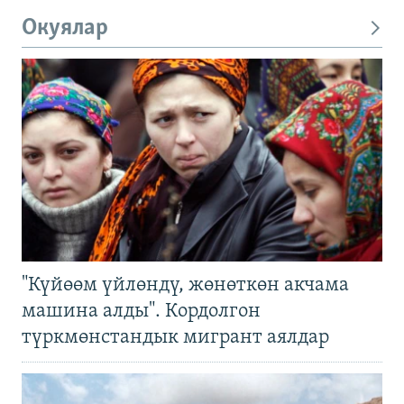
Окуялар
"Күйөөм үйлөндү, жөнөткөн акчама
машина алды". Кордолгон
түркмөнстандык мигрант аялдар