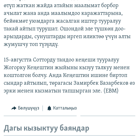
өтүп жаткан жайда атайын маалымат борбор
ОНЛАЙН ШЕРИНЕ
ЭЖЕ-СИҢДИЛЕР
ачылат жана анда маалымдоо каражаттарына,
АЗАТТЫК+
бейөкмөт уюмдарга жасалган иштер тууралуу
ЫҢГАЙСЫЗ СУРООЛОР
такай айтып турушат. Ошондой эле түшкөн доо-
арыздарды, сунуштарды иргеп иликтөө үчүн алты
жумушчу топ түзүлдү.
ЭЕ/АРнун бардык сайттары
15-августта Сотторду тандоо кеңеши тууралуу
Жогорку Кеңештин жыйыны кызуу талкуу менен
коштолгон болчу. Анда Кеңештин ишине биртоп
сындар айтылып, төрагасы Замирбек Базарбеков өз
эрки менен кызматын тапшырган эле. (EBM)
Бөлүшүңүз
Катталыңыз
Дагы кызыктуу баяндар