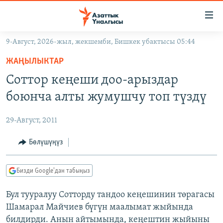
Линктер
Мазмунга
өтүңүз
9-Август, 2026-жыл, жекшемби, Бишкек убактысы 05:44
Навигацияга
ЖАҢЫЛЫКТАР
өтүңүз
ЖАҢЫЛЫКТАР
КЫРГЫЗСТАН
Издөөгө
Соттор кеңеши доо-арыздар
салыңыз
ДҮЙНӨ
КЫРГЫЗСТАН
боюнча алты жумушчу топ түздү
УКРАИНА
САЯСАТ
ДҮЙНӨ
29-Август, 2011
АТАЙЫН ИЛИКТӨӨ
ЭКОНОМИКА
БОРБОР АЗИЯ
ТВ ПРОГРАММАЛАР
Бөлүшүңүз
МАДАНИЯТ
ПОДКАСТ
БҮГҮН АЗАТТЫКТА
Бизди Google'дан табыңыз
ӨЗГӨЧӨ ПИКИР
ЭКСПЕРТТЕР ТАЛДАЙТ
Бул тууралуу Сотторду тандоо кеңешинин төрагасы
БИЗ ЖАНА ДҮЙНӨ
Русский
Шамарал Майчиев бүгүн маалымат жыйында
ДАНИСТЕ
билдирди. Анын айтымында, кеңештин жыйыны