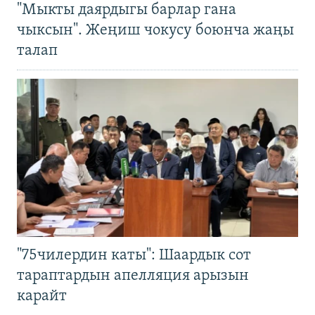
"Мыкты даярдыгы барлар гана
чыксын". Жеңиш чокусу боюнча жаңы
талап
"75чилердин каты": Шаардык сот
тараптардын апелляция арызын
карайт