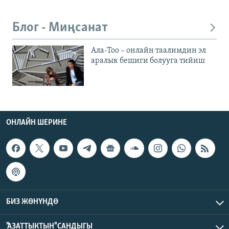
Блог - Миңсанат
Ала-Тоо – онлайн таалимдин эл
аралык бешиги болууга тийиш
ОНЛАЙН ШЕРИНЕ
БИЗ ЖӨНҮНДӨ
"АЗАТТЫКТЫН" САНДЫГЫ