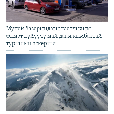
Мунай базарындагы каатчылык:
Өкмөт күйүүчү май дагы кымбаттай
турганын эскертти