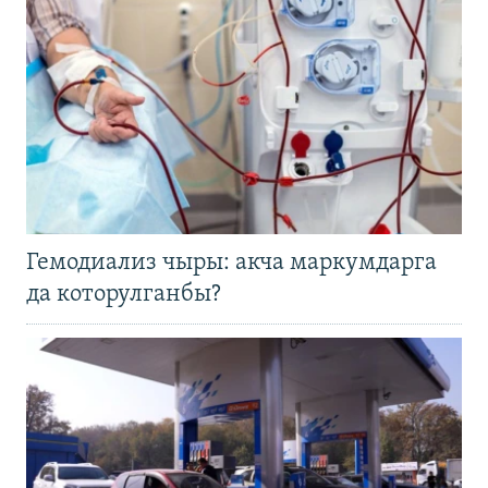
Гемодиализ чыры: акча маркумдарга
да которулганбы?