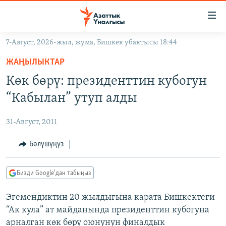
Линктер
Мазмунга
өтүңүз
7-Август, 2026-жыл, жума, Бишкек убактысы 18:44
Навигацияга
ЖАҢЫЛЫКТАР
өтүңүз
ЖАҢЫЛЫКТАР
КЫРГЫЗСТАН
Издөөгө
Көк бөрү: президенттин кубогун
салыңыз
ДҮЙНӨ
КЫРГЫЗСТАН
“Кабылан” утуп алды
УКРАИНА
САЯСАТ
ДҮЙНӨ
31-Август, 2011
АТАЙЫН ИЛИКТӨӨ
ЭКОНОМИКА
БОРБОР АЗИЯ
ТВ ПРОГРАММАЛАР
Бөлүшүңүз
МАДАНИЯТ
ПОДКАСТ
БҮГҮН АЗАТТЫКТА
Бизди Google'дан табыңыз
ӨЗГӨЧӨ ПИКИР
ЭКСПЕРТТЕР ТАЛДАЙТ
Эгемендиктин 20 жылдыгына карата Бишкектеги
БИЗ ЖАНА ДҮЙНӨ
Русский
“Ак кула” ат майданында президенттин кубогуна
ДАНИСТЕ
арналган көк бөрү оюнунун финалдык