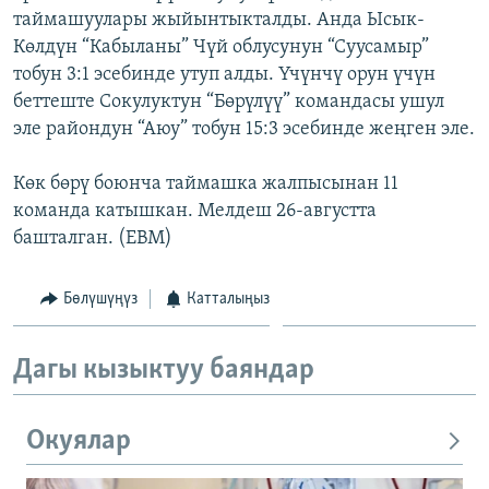
таймашуулары жыйынтыкталды. Анда Ысык-
ОНЛАЙН ШЕРИНЕ
ЭЖЕ-СИҢДИЛЕР
Көлдүн “Кабыланы” Чүй облусунун “Суусамыр”
АЗАТТЫК+
тобун 3:1 эсебинде утуп алды. Үчүнчү орун үчүн
ЫҢГАЙСЫЗ СУРООЛОР
беттеште Сокулуктун “Бөрүлүү” командасы ушул
эле райондун “Аюу” тобун 15:3 эсебинде жеңген эле.
ЭЕ/АРнун бардык сайттары
Көк бөрү боюнча таймашка жалпысынан 11
команда катышкан. Мелдеш 26-августта
башталган. (EBM)
Бөлүшүңүз
Катталыңыз
Дагы кызыктуу баяндар
Окуялар