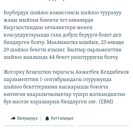
ОНЛАЙН ШЕРИНЕ
ЭЖЕ-СИҢДИЛЕР
Борбордук шайлоо комиссиясы шайлоо тууралуу
АЗАТТЫК+
жаңы мыйзам боюнча чет өлкөлөрдө
ЫҢГАЙСЫЗ СУРООЛОР
Кыргызстандын элчиликтери менен
консулдуктарында гана добуш берүүгө болот деп
билдирген болчу. Маалыматка ылайык, 23 өлкөдө
ЭЕ/АРнун бардык сайттары
29 шайлоо бекети ачылат. Былтыр парламенттик
шайлоо маалында 44 бекет уюштурулган болчу.
Жогорку Кеңештин төрагасы Акматбек Келдибеков
парламенттин 1-сентябрындагы отурумунда
шайлоо бекеттеринин кыскарышы боюнча
көптөгөн нааразычылыктар түшүп жаткандыктан
бул маселе каралаарын билдирген эле. (EBM)
Бөлүшүңүз
Катталыңыз