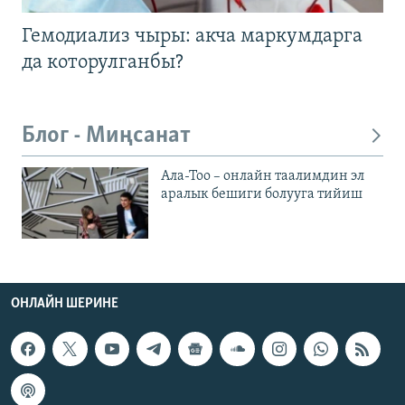
Гемодиализ чыры: акча маркумдарга
да которулганбы?
Блог - Миңсанат
Ала-Тоо – онлайн таалимдин эл
аралык бешиги болууга тийиш
ОНЛАЙН ШЕРИНЕ