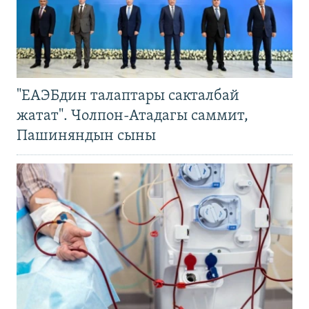
"ЕАЭБдин талаптары сакталбай
жатат". Чолпон-Атадагы саммит,
Пашиняндын сыны