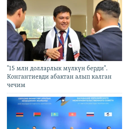
"15 млн долларлык мүлкүн берди".
Конгантиевди абактан алып калган
чечим