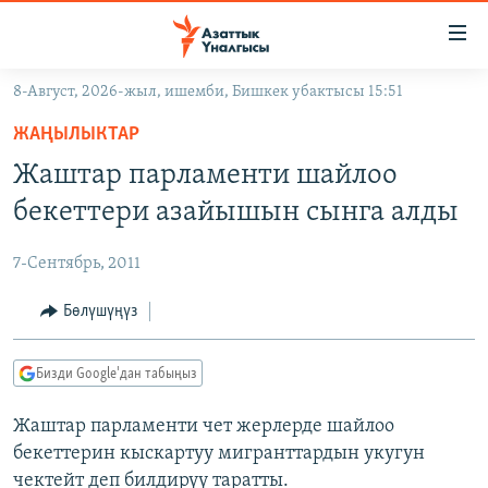
Линктер
Мазмунга
өтүңүз
8-Август, 2026-жыл, ишемби, Бишкек убактысы 15:51
Навигацияга
ЖАҢЫЛЫКТАР
өтүңүз
ЖАҢЫЛЫКТАР
КЫРГЫЗСТАН
Издөөгө
Жаштар парламенти шайлоо
салыңыз
ДҮЙНӨ
КЫРГЫЗСТАН
бекеттери азайышын сынга алды
УКРАИНА
САЯСАТ
ДҮЙНӨ
7-Сентябрь, 2011
АТАЙЫН ИЛИКТӨӨ
ЭКОНОМИКА
БОРБОР АЗИЯ
ТВ ПРОГРАММАЛАР
Бөлүшүңүз
МАДАНИЯТ
ПОДКАСТ
БҮГҮН АЗАТТЫКТА
Бизди Google'дан табыңыз
ӨЗГӨЧӨ ПИКИР
ЭКСПЕРТТЕР ТАЛДАЙТ
Жаштар парламенти чет жерлерде шайлоо
БИЗ ЖАНА ДҮЙНӨ
Русский
бекеттерин кыскартуу мигранттардын укугун
ДАНИСТЕ
чектейт деп билдирүү таратты.