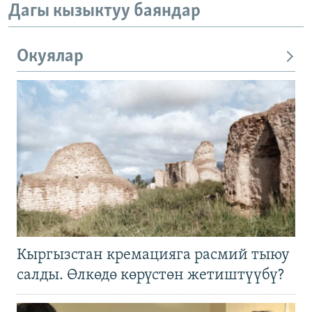
Дагы кызыктуу баяндар
Окуялар
Кыргызстан кремацияга расмий тыюу
салды. Өлкөдө көрүстөн жетиштүүбү?