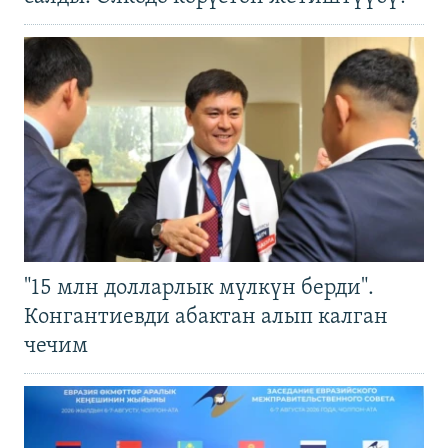
"15 млн долларлык мүлкүн берди".
Конгантиевди абактан алып калган
чечим