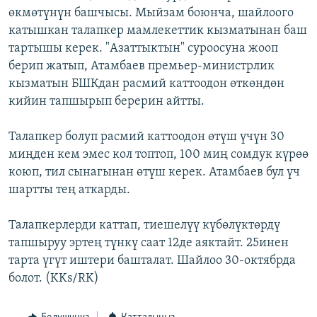
өкмөтүнүн башчысы. Мыйзам боюнча, шайлоого
ОНЛАЙН ШЕРИНЕ
ЭЖЕ-СИҢДИЛЕР
катышкан талапкер мамлекеттик кызматынан баш
АЗАТТЫК+
тартышы керек. "Азаттыктын" суроосуна жооп
ЫҢГАЙСЫЗ СУРООЛОР
берип жатып, Атамбаев премьер-министрлик
кызматын БШКдан расмий каттоодон өткөндөн
кийин тапшырып берерин айтты.
ЭЕ/АРнун бардык сайттары
Талапкер болуп расмий каттоодон өтүш үчүн 30
миңден кем эмес кол топтоп, 100 миң сомдук күрөө
коюп, тил сынагынан өтүш керек. Атамбаев бул үч
шартты тең аткарды.
Талапкерлерди каттап, тиешелүү күбөлүктөрдү
тапшыруу эртең түнкү саат 12де аяктайт. 25инен
тарта үгүт иштери башталат. Шайлоо 30-октябрда
болот. (KKs/RK)