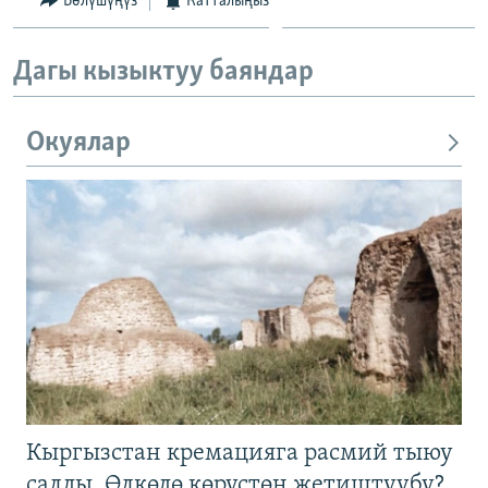
Бөлүшүңүз
Катталыңыз
Дагы кызыктуу баяндар
Окуялар
Кыргызстан кремацияга расмий тыюу
салды. Өлкөдө көрүстөн жетиштүүбү?