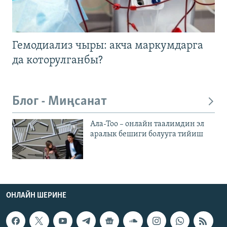
Гемодиализ чыры: акча маркумдарга
да которулганбы?
Блог - Миңсанат
Ала-Тоо – онлайн таалимдин эл
аралык бешиги болууга тийиш
ОНЛАЙН ШЕРИНЕ