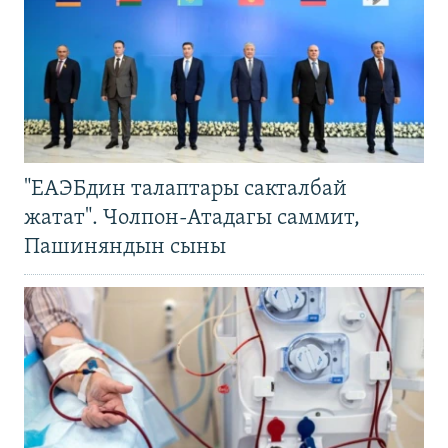
"ЕАЭБдин талаптары сакталбай
жатат". Чолпон-Атадагы саммит,
Пашиняндын сыны