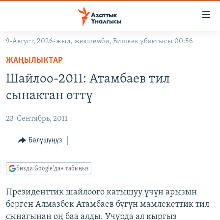
Линктер
Мазмунга
өтүңүз
9-Август, 2026-жыл, жекшемби, Бишкек убактысы 00:56
Навигацияга
ЖАҢЫЛЫКТАР
өтүңүз
ЖАҢЫЛЫКТАР
КЫРГЫЗСТАН
Издөөгө
Шайлоо-2011: Атамбаев тил
салыңыз
ДҮЙНӨ
КЫРГЫЗСТАН
сынактан өттү
УКРАИНА
САЯСАТ
ДҮЙНӨ
23-Сентябрь, 2011
АТАЙЫН ИЛИКТӨӨ
ЭКОНОМИКА
БОРБОР АЗИЯ
ТВ ПРОГРАММАЛАР
Бөлүшүңүз
МАДАНИЯТ
ПОДКАСТ
БҮГҮН АЗАТТЫКТА
Бизди Google'дан табыңыз
ӨЗГӨЧӨ ПИКИР
ЭКСПЕРТТЕР ТАЛДАЙТ
Президенттик шайлоого катышуу үчүн арызын
БИЗ ЖАНА ДҮЙНӨ
Русский
берген Алмазбек Атамбаев бүгүн мамлекеттик тил
ДАНИСТЕ
сынагынан оң баа алды. Учурда ал кыргыз