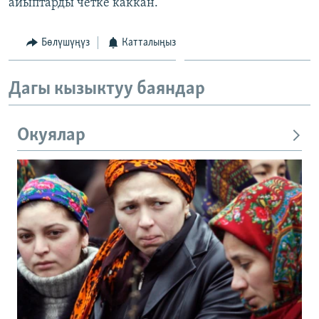
айыптарды четке каккан.
Бөлүшүңүз
Катталыңыз
Дагы кызыктуу баяндар
Окуялар