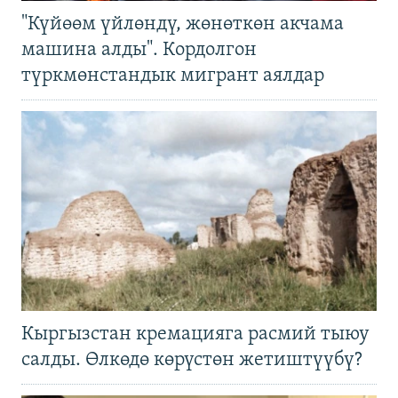
"Күйөөм үйлөндү, жөнөткөн акчама
машина алды". Кордолгон
түркмөнстандык мигрант аялдар
Кыргызстан кремацияга расмий тыюу
салды. Өлкөдө көрүстөн жетиштүүбү?