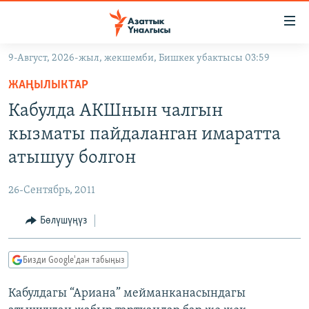
Линктер
Мазмунга
өтүңүз
9-Август, 2026-жыл, жекшемби, Бишкек убактысы 03:59
Навигацияга
ЖАҢЫЛЫКТАР
өтүңүз
ЖАҢЫЛЫКТАР
КЫРГЫЗСТАН
Издөөгө
Кабулда АКШнын чалгын
салыңыз
ДҮЙНӨ
КЫРГЫЗСТАН
кызматы пайдаланган имаратта
УКРАИНА
САЯСАТ
ДҮЙНӨ
атышуу болгон
АТАЙЫН ИЛИКТӨӨ
ЭКОНОМИКА
БОРБОР АЗИЯ
26-Сентябрь, 2011
ТВ ПРОГРАММАЛАР
МАДАНИЯТ
Бөлүшүңүз
ПОДКАСТ
БҮГҮН АЗАТТЫКТА
ӨЗГӨЧӨ ПИКИР
ЭКСПЕРТТЕР ТАЛДАЙТ
Бизди Google'дан табыңыз
БИЗ ЖАНА ДҮЙНӨ
Русский
Кабулдагы “Ариана” мейманканасындагы
ДАНИСТЕ