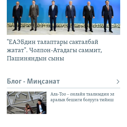
"ЕАЭБдин талаптары сакталбай
жатат". Чолпон-Атадагы саммит,
Пашиняндын сыны
Блог - Миңсанат
Ала-Тоо – онлайн таалимдин эл
аралык бешиги болууга тийиш