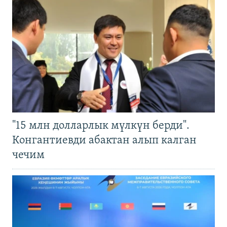
"15 млн долларлык мүлкүн берди".
Конгантиевди абактан алып калган
чечим