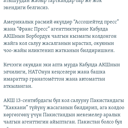
атышуудан жабыр тарткандар бар же жок
ОНЛАЙН ШЕРИНЕ
ЭЖЕ-СИҢДИЛЕР
экендиги белгисиз.
АЗАТТЫК+
Америкалык расмий өкүлдөр “Ассошейтед пресс”
ЫҢГАЙСЫЗ СУРООЛОР
жана “Франс Пресс” агенттиктерине Кабулда
АКШнын Борбордук чалгын кызматы колдонгон
жайга кол салуу жасалганын ырастап, окуянын
ЭЕ/АРнун бардык сайттары
чоо-жайы иликтенип жатканын билдиришкен.
Кечээги окуядан эки апта мурда Кабулда АКШнын
элчилиги, НАТОнун кеңселери жана башка
имараттар гранатомёттон жана автоматтан
аткыланган.
АКШ 13-сентябрдагы бул кол салууну Пакистандагы
“Хаккани” түйүнү жасаганын билдирип, ага колдоо
көргөзгөнү үчүн Пакистандын мекемелер аралык
чалгын агенттигин айыптаган. Пакистан болсо бул