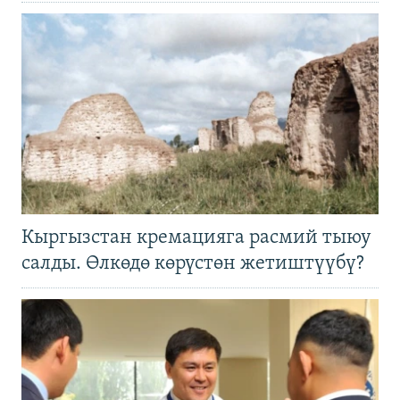
Кыргызстан кремацияга расмий тыюу
салды. Өлкөдө көрүстөн жетиштүүбү?