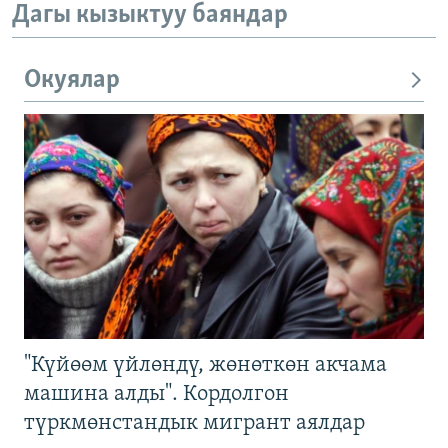
Дагы кызыктуу баяндар
Окуялар
"Күйөөм үйлөндү, жөнөткөн акчама
машина алды". Кордолгон
түркмөнстандык мигрант аялдар