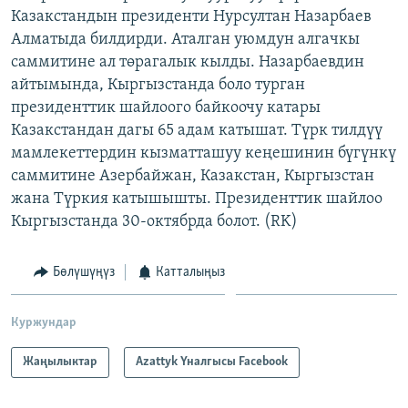
Казакстандын президенти Нурсултан Назарбаев
ОНЛАЙН ШЕРИНЕ
ЭЖЕ-СИҢДИЛЕР
Алматыда билдирди. Аталган уюмдун алгачкы
АЗАТТЫК+
саммитине ал төрагалык кылды. Назарбаевдин
ЫҢГАЙСЫЗ СУРООЛОР
айтымында, Кыргызстанда боло турган
президенттик шайлоого байкоочу катары
Казакстандан дагы 65 адам катышат. Түрк тилдүү
ЭЕ/АРнун бардык сайттары
мамлекеттердин кызматташуу кеңешинин бүгүнкү
саммитине Азербайжан, Казакстан, Кыргызстан
жана Түркия катышышты. Президенттик шайлоо
Кыргызстанда 30-октябрда болот. (RK)
Бөлүшүңүз
Катталыңыз
Куржундар
Жаңылыктар
Azattyk Үналгысы Facebook