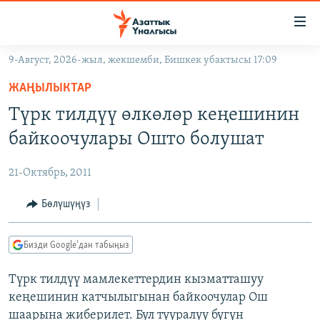
Линктер
Мазмунга
өтүңүз
9-Август, 2026-жыл, жекшемби, Бишкек убактысы 17:09
Навигацияга
ЖАҢЫЛЫКТАР
өтүңүз
ЖАҢЫЛЫКТАР
КЫРГЫЗСТАН
Издөөгө
Түрк тилдүү өлкөлөр кеңешинин
салыңыз
ДҮЙНӨ
КЫРГЫЗСТАН
байкоочулары Ошто болушат
УКРАИНА
САЯСАТ
ДҮЙНӨ
21-Октябрь, 2011
АТАЙЫН ИЛИКТӨӨ
ЭКОНОМИКА
БОРБОР АЗИЯ
ТВ ПРОГРАММАЛАР
Бөлүшүңүз
МАДАНИЯТ
ПОДКАСТ
БҮГҮН АЗАТТЫКТА
Бизди Google'дан табыңыз
ӨЗГӨЧӨ ПИКИР
ЭКСПЕРТТЕР ТАЛДАЙТ
Түрк тилдүү мамлекеттердин кызматташуу
БИЗ ЖАНА ДҮЙНӨ
Русский
кеңешинин катчылыгынан байкоочулар Ош
ДАНИСТЕ
шаарына жиберилет. Бул тууралуу бүгүн