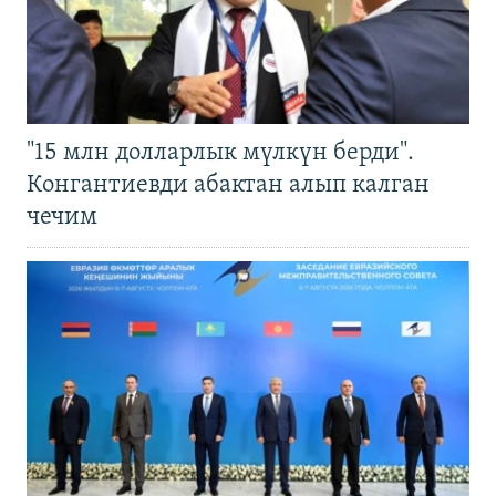
"15 млн долларлык мүлкүн берди".
Конгантиевди абактан алып калган
чечим