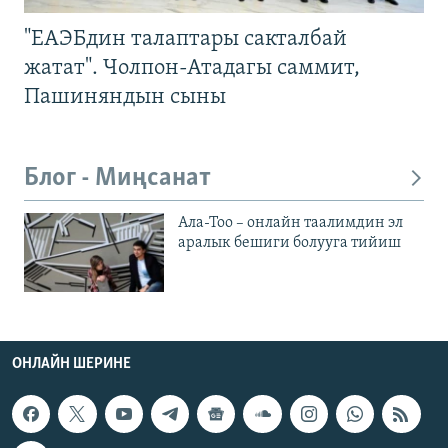
"ЕАЭБдин талаптары сакталбай
жатат". Чолпон-Атадагы саммит,
Пашиняндын сыны
Блог - Миңсанат
Ала-Тоо – онлайн таалимдин эл
аралык бешиги болууга тийиш
ОНЛАЙН ШЕРИНЕ