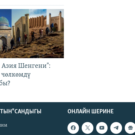
р Азия Шенгени":
 чөлкөмдү
бы?
КТЫН" САНДЫГЫ
ОНЛАЙН ШЕРИНЕ
лим