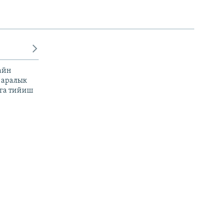
айн
 аралык
га тийиш