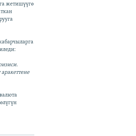
га жетишүүгө
аткан
рууга
кабарчыларга
иледи:
ризиси.
 аракеттене
 валюта
бөлүгүн