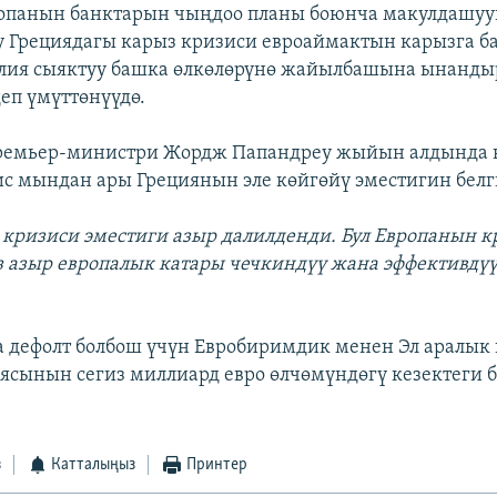
ропанын банктарын чыңдоо планы боюнча макулдашуу
 Грециядагы карыз кризиси евроаймактын карызга б
алия сыяктуу башка өлкөлөрүнө жайылбашына ынанды
еп үмүттөнүүдө.
ремьер-министри Жордж Папандреу жыйын алдында 
с мындан ары Грециянын эле көйгөйү эместигин белг
к кризиси эместиги азыр далилденди. Бул Европанын к
 азыр европалык катары чечкиндүү жана эффективдүү
а дефолт болбош үчүн Евробиримдик менен Эл аралык
ясынын сегиз миллиард евро өлчөмүндөгү кезектеги 
з
Катталыңыз
Принтер