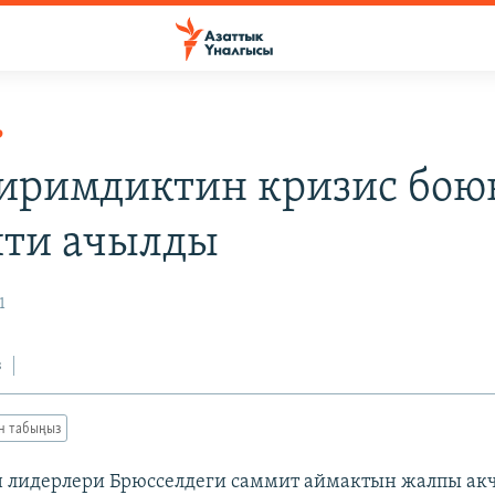
Р
иримдиктин кризис бою
ти ачылды
1
з
ан табыңыз
лидерлери Брюсселдеги саммит аймактын жалпы акча