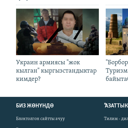
Украин армиясы "жок
"Борбо
кылган" кыргызстандыктар
Туризм
кимдер?
байыта
БИЗ ЖӨНҮНДӨ
"АЗАТТЫ
Блоктолгон сайтты ачуу
Тилим - ди