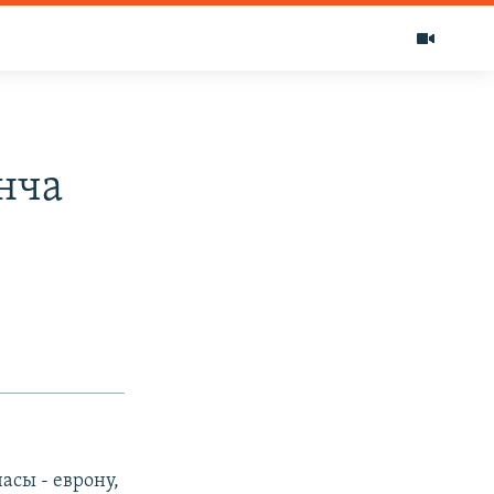
нча
сы - еврону,