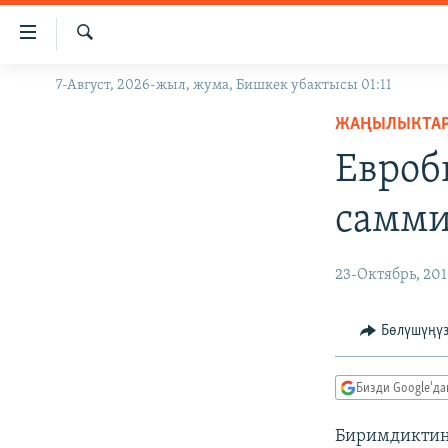
Линктер
Мазмунга
өтүңүз
Издөө
7-Август, 2026-жыл, жума, Бишкек убактысы 01:11
ЖАҢЫЛЫКТАР
Навигацияга
өтүңүз
ЖАҢЫЛЫКТА
КЫРГЫЗСТАН
Издөөгө
Евроб
ДҮЙНӨ
КЫРГЫЗСТАН
салыңыз
УКРАИНА
САЯСАТ
ДҮЙНӨ
самми
АТАЙЫН ИЛИКТӨӨ
ЭКОНОМИКА
БОРБОР АЗИЯ
ТВ ПРОГРАММАЛАР
МАДАНИЯТ
23-Октябрь, 201
ПОДКАСТ
БҮГҮН АЗАТТЫКТА
Бөлүшүңү
ӨЗГӨЧӨ ПИКИР
ЭКСПЕРТТЕР ТАЛДАЙТ
БИЗ ЖАНА ДҮЙНӨ
Бизди Google'д
ДАНИСТЕ
Биримдиктин 