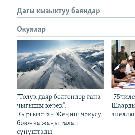
Дагы кызыктуу баяндар
Окуялар
"Толук даяр болгондор гана
"75чиле
чыгышы керек".
Шаарды
Кыргызстан Жеңиш чокусу
апелля
боюнча жаңы талап
сунуштады