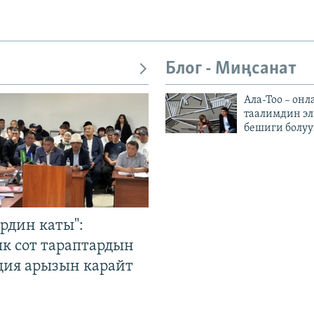
Блог - Миңсанат
Ала-Тоо – онл
таалимдин эл
бешиги болуу
рдин каты":
к сот тараптардын
ция арызын карайт