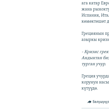
ЭЖЕ-СИҢДИЛЕР
ага катар Ев
жана рынокту
АЗАТТЫК+
Испания, Ит
ЫҢГАЙСЫЗ СУРООЛОР
көмөктөшөт д
Грециянын п
азыркы кризи
- Кризис гре
Андыктан биз
турган учур.
Греция учурд
корунун насы
күтүүдө.
Бөлүшүңү