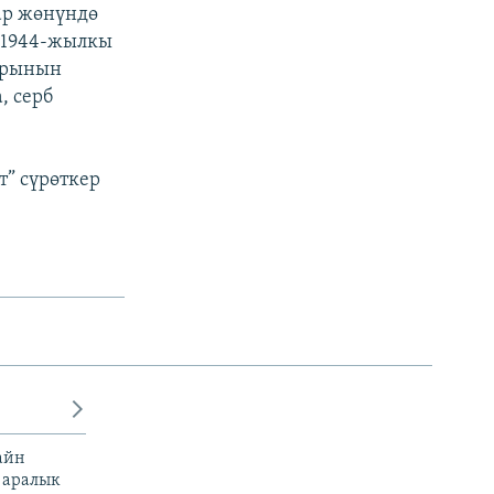
ар жөнүндө
а 1944-жылкы
аарынын
, серб
т” сүрөткер
айн
 аралык