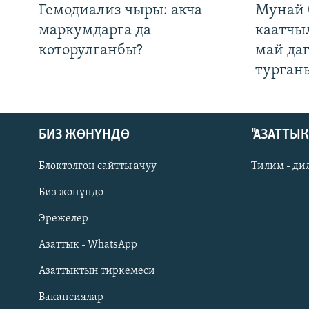
Гемодиализ чыры: акча
Мунай 
маркумдарга да
каатчы
которулганбы?
май да
турган
БИЗ ЖӨНҮНДӨ
"АЗАТТЫ
Блоктолгон сайтты ачуу
Тилим - ди
Биз жөнүндө
Русский
Эрежелер
Азаттык - WhatsApp
ОНЛАЙН ШЕРИНЕ
Азаттыктын тиркемеси
Вакансиялар