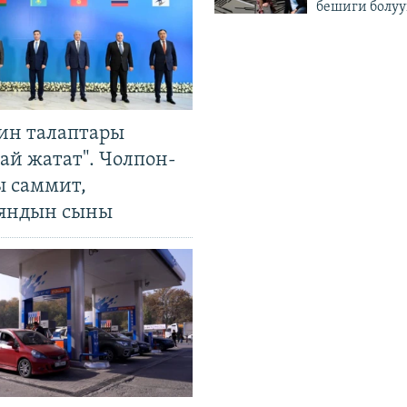
бешиги болуу
ин талаптары
ай жатат". Чолпон-
ы саммит,
яндын сыны