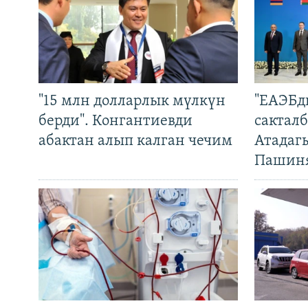
"15 млн долларлык мүлкүн
"ЕАЭБд
берди". Конгантиевди
сакталб
абактан алып калган чечим
Атадаг
Пашин