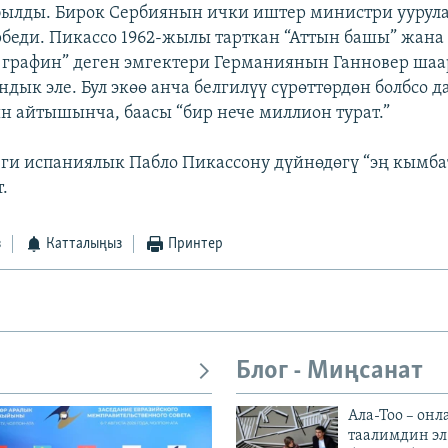
былды. Бирок Сербиянын ички иштер министри уурул
беди. Пикассо 1962-жылы тарткан “Аттын башы” жан
 графин” деген эмгектери Германиянын Ганновер ш
дык эле. Бул экөө анча белгилүү сүрөттөрдөн болбсо да
 айтышынча, баасы “бир нече миллион турат.”
еги испаниялык Пабло Пикассону дүйнөдөгү “эң кымба
.
з
Катталыңыз
Принтер
Блог - Миңсанат
Ала-Тоо – онл
таалимдин эл