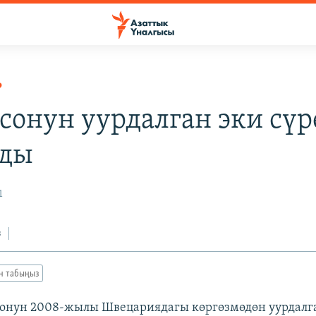
Р
сонун уурдалган эки сүр
лды
1
з
ан табыңыз
онун 2008-жылы Швецариядагы көргөзмөдөн уурдалга