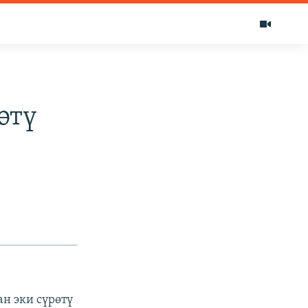
өтү
н эки сүрөтү