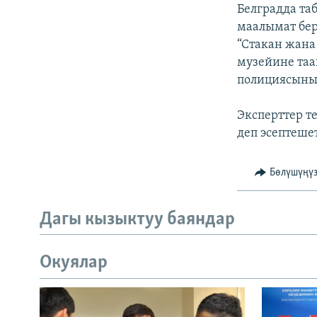
ЭЖЕ-СИҢДИЛЕР
Белградда та
маалымат бер
АЗАТТЫК+
“Стакан жана
ЫҢГАЙСЫЗ СУРООЛОР
музейине таан
полициясынын
Эксперттер т
деп эсептешет
Бөлүшүңү
Дагы кызыктуу баяндар
Окуялар