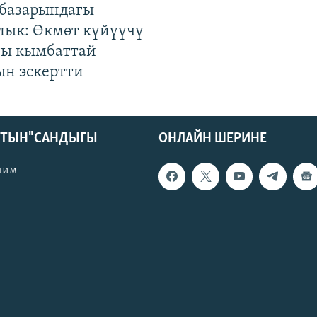
базарындагы
лык: Өкмөт күйүүчү
гы кымбаттай
ын эскертти
КТЫН" САНДЫГЫ
ОНЛАЙН ШЕРИНЕ
лим